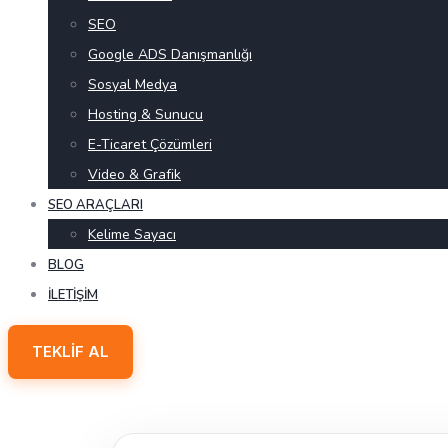
SEO
Google ADS Danışmanlığı
Sosyal Medya
Hosting & Sunucu
E-Ticaret Çözümleri
Video & Grafik
SEO ARAÇLARI
Kelime Sayacı
BLOG
İLETIŞIM
TEKLIF AL