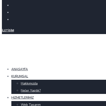
İLETIŞIM
ANASAYFA
KURUMSAL
Hakkımızda
Neler Yaptık?
HIZMETLERIMIZ
Web Tasarım