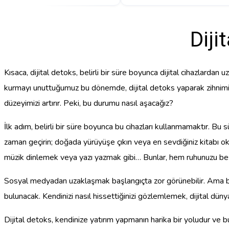
Diji
Kısaca, dijital detoks, belirli bir süre boyunca dijital cihazlardan
kurmayı unuttuğumuz bu dönemde, dijital detoks yaparak zihnimiz
düzeyimizi artırır. Peki, bu durumu nasıl aşacağız?
İlk adım, belirli bir süre boyunca bu cihazları kullanmamaktır. Bu s
zaman geçirin; doğada yürüyüşe çıkın veya en sevdiğiniz kitabı o
müzik dinlemek veya yazı yazmak gibi… Bunlar, hem ruhunuzu bes
Sosyal medyadan uzaklaşmak başlangıçta zor görünebilir. Ama bu 
bulunacak. Kendinizi nasıl hissettiğinizi gözlemlemek, dijital dün
Dijital detoks, kendinize yatırım yapmanın harika bir yoludur ve 