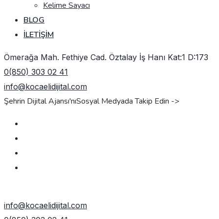
Kelime Sayacı
BLOG
İLETIŞIM
Ömerağa Mah. Fethiye Cad. Öztalay İş Hanı Kat:1 D:173
0(850) 303 02 41
info@kocaelidijital.com
Şehrin Dijital Ajansı'nı
Sosyal Medyada Takip Edin ->
TEKLIF AL
info@kocaelidijital.com