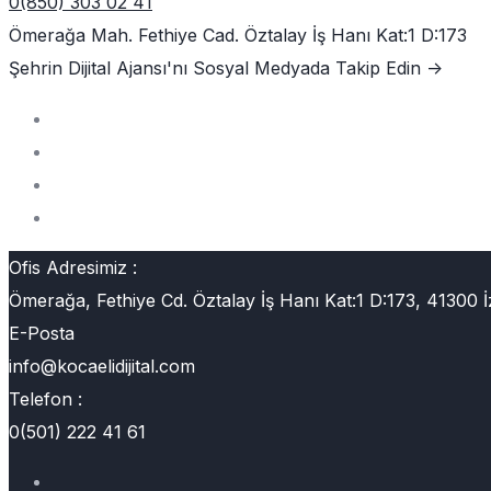
0(850) 303 02 41
Ömerağa Mah. Fethiye Cad. Öztalay İş Hanı Kat:1 D:173
Şehrin Dijital Ajansı'nı
Sosyal Medyada Takip Edin ->
Ofis Adresimiz :
Ömerağa, Fethiye Cd. Öztalay İş Hanı Kat:1 D:173, 41300 İ
E-Posta
info@kocaelidijital.com
Telefon :
0(501) 222 41 61