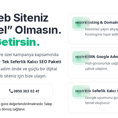
b Siteniz
Hosting & Domain
public
l” Olmasın.
Kesintisiz yayın altya
hostinginiz hazır edili
etirsin.
lere özel kampanya kapsamında
3000₺ Google Adw
campaign
+
Tek Seferlik Kalıcı SEO Paketi
Hızlı görünürlük sağl
 adım önde ve güçlü bir dijital
çabuk ulaştırır.
siteniz için bize ulaşın.
call
Tek Seferlik Kalıcı
0850 303 02 41
manage_search
Google uyumunu güçle
temel oluşturur.
öre değerlendirilmektedir. Talep
n dönüş sağlanır.