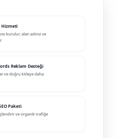
 Hizmeti
pısı kurulur; alan adınız ve
r.
ords Reklam Desteği
ar ve doğru kitleye daha
 SEO Paketi
ndirir ve organik trafiğe