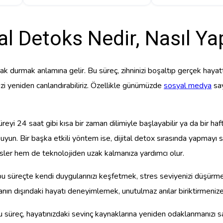
tal Detoks Nedir, Nasıl Yap
 uzak durmak anlamına gelir. Bu süreç, zihninizi boşaltıp gerçek haya
i yeniden canlandırabiliriz. Özellikle günümüzde
sosyal medya
say
üreyi 24 saat gibi kısa bir zaman dilimiyle başlayabilir ya da bir haf
kuyun. Bir başka etkili yöntem ise, dijital detox sırasında yapmay
ler hem de teknolojiden uzak kalmanıza yardımcı olur.
süreçte kendi duygularınızı keşfetmek, stres seviyenizi düşürmek
yanın dışındaki hayatı deneyimlemek, unutulmaz anılar biriktirmenize
bu süreç, hayatınızdaki sevinç kaynaklarına yeniden odaklanmanızı s