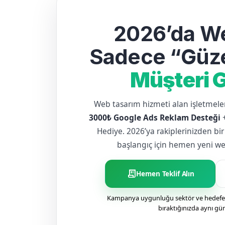
2026’da We
Sadece “Güze
Müşteri G
Web tasarım hizmeti alan işletme
3000₺ Google Ads Reklam Desteği
Hediye. 2026’ya rakiplerinizden bir
başlangıç için hemen yeni web 
receipt_long
Hemen Teklif Alın
Kampanya uygunluğu sektör ve hedefe g
bıraktığınızda aynı gü