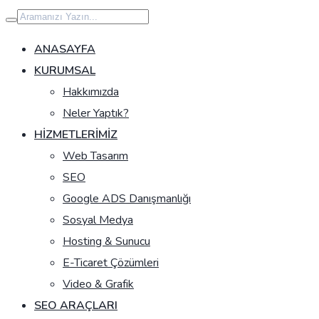
İçeriğe
geç
ANASAYFA
KURUMSAL
Hakkımızda
Neler Yaptık?
HIZMETLERIMIZ
Web Tasarım
SEO
Google ADS Danışmanlığı
Sosyal Medya
Hosting & Sunucu
E-Ticaret Çözümleri
Video & Grafik
SEO ARAÇLARI