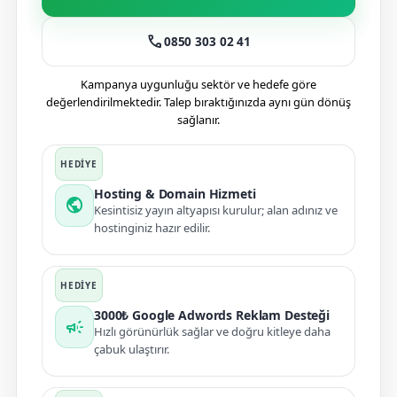
call
0850 303 02 41
Kampanya uygunluğu sektör ve hedefe göre
değerlendirilmektedir. Talep bıraktığınızda aynı gün dönüş
sağlanır.
Hosting & Domain Hizmeti
public
Kesintisiz yayın altyapısı kurulur; alan adınız ve
hostinginiz hazır edilir.
3000₺ Google Adwords Reklam Desteği
campaign
Hızlı görünürlük sağlar ve doğru kitleye daha
çabuk ulaştırır.