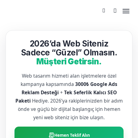
2026’da Web Siteniz
Sadece “Güzel” Olmasın.
Müşteri Getirsin.
Web tasarım hizmeti alan işletmelere özel
kampanya kapsamında
3000₺ Google Ads
Reklam Desteği
+
Tek Seferlik Kalıcı SEO
Paketi
Hediye. 2026’ya rakiplerinizden bir adım
önde ve güçlü bir dijital başlangıç için hemen
yeni web siteniz için bize ulaşın.
receipt_long
Hemen Teklif Alın