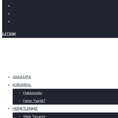
İLETIŞIM
ANASAYFA
KURUMSAL
Hakkımızda
Neler Yaptık?
HIZMETLERIMIZ
Web Tasarım