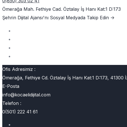
0(850) 303 02 41
Ömerağa Mah. Fethiye Cad. Öztalay İş Hanı Kat:1 D:173
Şehrin Dijital Ajansı'nı
Sosyal Medyada Takip Edin ->
Ofis Adresimiz :
Ömerağa, Fethiye Cd. Öztalay İş Hanı Kat:1 D:173, 41300 İ
E-Posta
info@kocaelidijital.com
Telefon :
0(501) 222 41 61