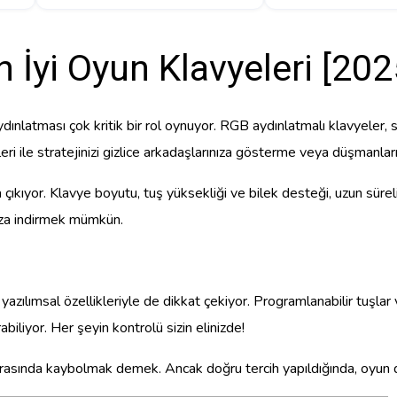
n İyi Oyun Klavyeleri [202
ınlatması çok kritik bir rol oynuyor. RGB aydınlatmalı klavyeler, 
eri ile stratejinizi gizlice arkadaşlarınıza gösterme veya düşmanlar
kıyor. Klavye boyutu, tuş yüksekliği ve bilek desteği, uzun süreli k
 aza indirmek mümkün.
 yazılımsal özellikleriyle de dikkat çekiyor. Programlanabilir tuşla
rabiliyor. Her şeyin kontrolü sizin elinizde!
 arasında kaybolmak demek. Ancak doğru tercih yapıldığında, oyun d