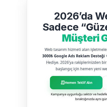
2026’da We
Sadece “Güze
Müşteri G
Web tasarım hizmeti alan işletme
3000₺ Google Ads Reklam Desteği
Hediye. 2026’ya rakiplerinizden bir
başlangıç için hemen yeni web 
receipt_long
Hemen Teklif Alın
Kampanya uygunluğu sektör ve hedefe g
bıraktığınızda aynı gü