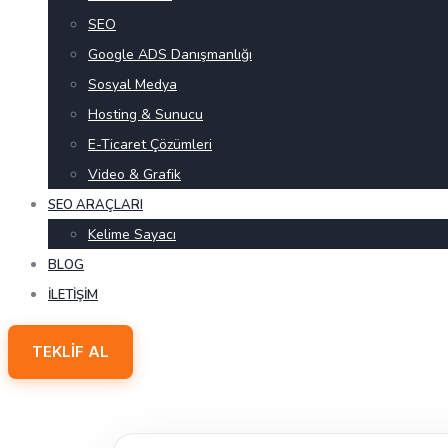
SEO
Google ADS Danışmanlığı
Sosyal Medya
Hosting & Sunucu
E-Ticaret Çözümleri
Video & Grafik
SEO ARAÇLARI
Kelime Sayacı
BLOG
İLETIŞIM
TEKLIF AL