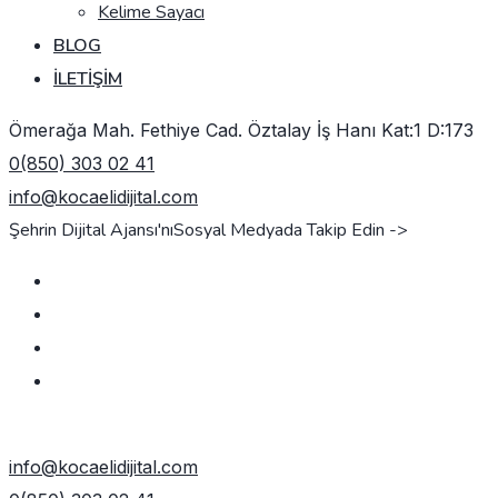
Kelime Sayacı
BLOG
İLETIŞIM
Ömerağa Mah. Fethiye Cad. Öztalay İş Hanı Kat:1 D:173
0(850) 303 02 41
info@kocaelidijital.com
Şehrin Dijital Ajansı'nı
Sosyal Medyada Takip Edin ->
TEKLIF AL
info@kocaelidijital.com