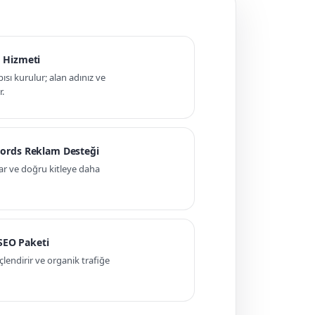
 Hizmeti
pısı kurulur; alan adınız ve
r.
ords Reklam Desteği
ar ve doğru kitleye daha
 SEO Paketi
ndirir ve organik trafiğe