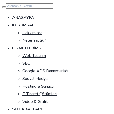
İçeriğe
geç
ANASAYFA
KURUMSAL
Hakkımızda
Neler Yaptık?
HIZMETLERIMIZ
Web Tasarım
SEO
Google ADS Danışmanlığı
Sosyal Medya
Hosting & Sunucu
E-Ticaret Çözümleri
Video & Grafik
SEO ARAÇLARI