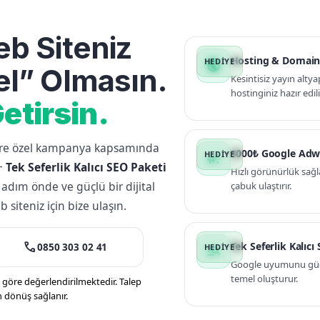
b Siteniz
Hosting & Domain
public
l” Olmasın.
Kesintisiz yayın altya
hostinginiz hazır edili
etirsin.
lere özel kampanya kapsamında
3000₺ Google Adw
campaign
+
Tek Seferlik Kalıcı SEO Paketi
Hızlı görünürlük sağl
 adım önde ve güçlü bir dijital
çabuk ulaştırır.
siteniz için bize ulaşın.
call
Tek Seferlik Kalıcı
0850 303 02 41
manage_search
Google uyumunu güçle
temel oluşturur.
öre değerlendirilmektedir. Talep
n dönüş sağlanır.