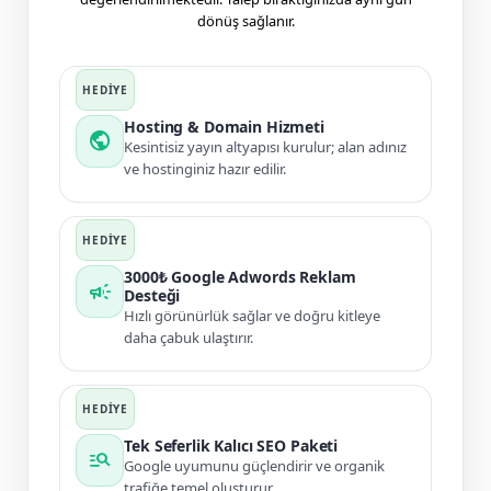
dönüş sağlanır.
Hosting & Domain Hizmeti
public
Kesintisiz yayın altyapısı kurulur; alan adınız
ve hostinginiz hazır edilir.
3000₺ Google Adwords Reklam
campaign
Desteği
Hızlı görünürlük sağlar ve doğru kitleye
daha çabuk ulaştırır.
Tek Seferlik Kalıcı SEO Paketi
manage_search
Google uyumunu güçlendirir ve organik
trafiğe temel oluşturur.