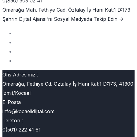
0(850) 303 02 41
Ömerağa Mah. Fethiye Cad. Öztalay İş Hanı Kat:1 D:173
Şehrin Dijital Ajansı'nı
Sosyal Medyada Takip Edin ->
Ofis Adresimiz :
Ömerağa, Fethiye Cd. Öztalay İş Hanı Kat:1 D:173, 41300
İzmit/Kocaeli
E-Posta
info@kocaelidijital.com
Telefon :
0(501) 222 41 61