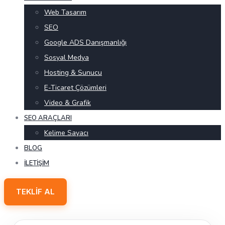
Web Tasarım
SEO
Google ADS Danışmanlığı
Sosyal Medya
Hosting & Sunucu
E-Ticaret Çözümleri
Video & Grafik
SEO ARAÇLARI
Kelime Sayacı
BLOG
İLETIŞIM
TEKLIF AL