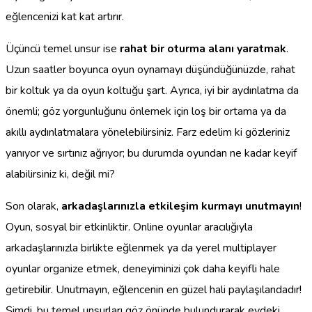
eğlencenizi kat kat artırır.
Üçüncü temel unsur ise
rahat bir oturma alanı yaratmak
.
Uzun saatler boyunca oyun oynamayı düşündüğünüzde, rahat
bir koltuk ya da oyun koltuğu şart. Ayrıca, iyi bir aydınlatma da
önemli; göz yorgunluğunu önlemek için loş bir ortama ya da
akıllı aydınlatmalara yönelebilirsiniz. Farz edelim ki gözleriniz
yanıyor ve sırtınız ağrıyor; bu durumda oyundan ne kadar keyif
alabilirsiniz ki, değil mi?
Son olarak,
arkadaşlarınızla etkileşim kurmayı unutmayın
!
Oyun, sosyal bir etkinliktir. Online oyunlar aracılığıyla
arkadaşlarınızla birlikte eğlenmek ya da yerel multiplayer
oyunlar organize etmek, deneyiminizi çok daha keyifli hale
getirebilir. Unutmayın, eğlencenin en güzel hali paylaşılandadır!
Şimdi, bu temel unsurları göz önünde bulundurarak evdeki