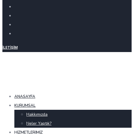
İLETIŞIM
ANASAYFA
KURUMSAL
Hakkımızda
Neler Yaptık?
HIZMETLERIMIZ