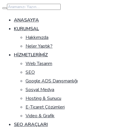
İçeriğe
geç
ANASAYFA
KURUMSAL
Hakkımızda
Neler Yaptık?
HIZMETLERIMIZ
Web Tasarım
SEO
Google ADS Danışmanlığı
Sosyal Medya
Hosting & Sunucu
E-Ticaret Çözümleri
Video & Grafik
SEO ARAÇLARI