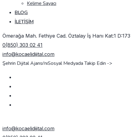
Kelime Sayacı
BLOG
İLETIŞIM
Ömerağa Mah. Fethiye Cad. Öztalay İş Hanı Kat:1 D:173
0(850) 303 02 41
info@kocaelidijital.com
Şehrin Dijital Ajansı'nı
Sosyal Medyada Takip Edin ->
TEKLIF AL
info@kocaelidijital.com