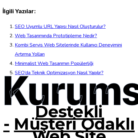
İlgili Yazılar:
SEO Uyumlu URL Yapısı Nasıl Oluşturulur?
Web Tasarımında Prototipleme Nedir?
Kombi Servis Web Sitelerinde Kullanıcı Deneyimini
Artırma Yolları
Minimalist Web Tasarımın Popülerliği
Kurums
SEO’da Teknik Optimizasyon Nasıl Yapılır?
Destekli
-
Müşteri Odaklı
Web Site