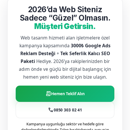
2026’da Web Siteniz
Sadece “Güzel” Olmasın.
Müşteri Getirsin.
Web tasarım hizmeti alan işletmelere özel
kampanya kapsamında
3000₺ Google Ads
Reklam Desteği
+
Tek Seferlik Kalıcı SEO
Paketi
Hediye. 2026’ya rakiplerinizden bir
adım önde ve güçlü bir dijital başlangıç için
hemen yeni web siteniz için bize ulaşın.
receipt_long
Hemen Teklif Alın
call
0850 303 02 41
Kampanya uygunluğu sektör ve hedefe göre
değerlendirilmektedir. Talep bıraktığınızda aynı gün