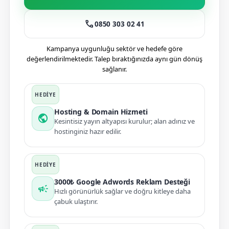
call
0850 303 02 41
Kampanya uygunluğu sektör ve hedefe göre
değerlendirilmektedir. Talep bıraktığınızda aynı gün dönüş
sağlanır.
Hosting & Domain Hizmeti
public
Kesintisiz yayın altyapısı kurulur; alan adınız ve
hostinginiz hazır edilir.
3000₺ Google Adwords Reklam Desteği
campaign
Hızlı görünürlük sağlar ve doğru kitleye daha
çabuk ulaştırır.