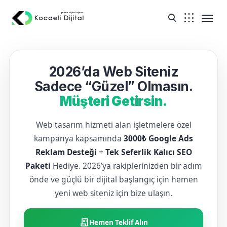
2026’da Web Siteniz
Sadece “Güzel” Olmasın.
Müşteri Getirsin.
Web tasarım hizmeti alan işletmelere özel
kampanya kapsamında
3000₺ Google Ads
Reklam Desteği
+
Tek Seferlik Kalıcı SEO
Paketi
Hediye. 2026’ya rakiplerinizden bir adım
önde ve güçlü bir dijital başlangıç için hemen
yeni web siteniz için bize ulaşın.
receipt_long
Hemen Teklif Alın