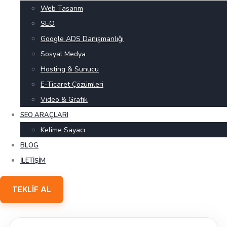
Web Tasarım
SEO
Google ADS Danışmanlığı
Sosyal Medya
Hosting & Sunucu
E-Ticaret Çözümleri
Video & Grafik
SEO ARAÇLARI
Kelime Sayacı
BLOG
İLETIŞIM
TEKLIF AL