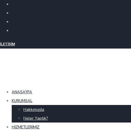
İLETIŞIM
ANASAYFA
KURUMSAL
Hakkımızda
Neler Yaptık?
HIZMETLERIMIZ