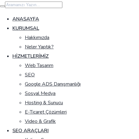
İçeriğe
geç
ANASAYFA
KURUMSAL
Hakkımızda
Neler Yaptık?
HIZMETLERIMIZ
Web Tasarım
SEO
Google ADS Danışmanlığı
Sosyal Medya
Hosting & Sunucu
E-Ticaret Çözümleri
Video & Grafik
SEO ARAÇLARI