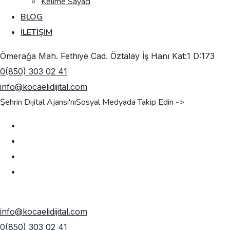
Kelime Sayacı
BLOG
İLETIŞIM
Ömerağa Mah. Fethiye Cad. Öztalay İş Hanı Kat:1 D:173
0(850) 303 02 41
info@kocaelidijital.com
Şehrin Dijital Ajansı'nı
Sosyal Medyada Takip Edin ->
TEKLIF AL
info@kocaelidijital.com
0(850) 303 02 41