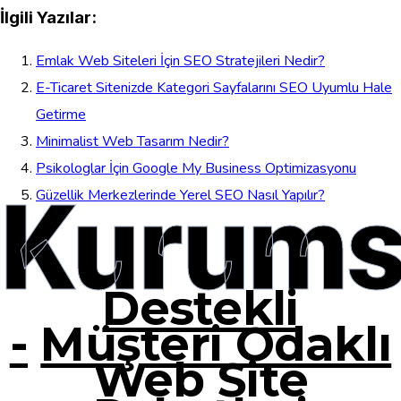
İlgili Yazılar:
Emlak Web Siteleri İçin SEO Stratejileri Nedir?
E-Ticaret Sitenizde Kategori Sayfalarını SEO Uyumlu Hale
Getirme
Minimalist Web Tasarım Nedir?
Psikologlar İçin Google My Business Optimizasyonu
Kurums
Güzellik Merkezlerinde Yerel SEO Nasıl Yapılır?
Destekli
-
Müşteri Odaklı
Web Site