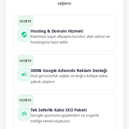
sağlanır.
Hosting & Domain Hizmeti
public
Kesintisiz yayın altyapısı kurulur; alan adınız ve
hostinginiz hazır edilir.
3000₺ Google Adwords Reklam Desteği
campaign
Hızlı görünürlük sağlar ve doğru kitleye daha
çabuk ulaştırır.
Tek Seferlik Kalıcı SEO Paketi
manage_search
Google uyumunu güçlendirir ve organik
trafiğe temel oluşturur.