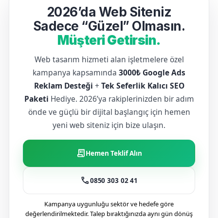
2026’da Web Siteniz
Sadece “Güzel” Olmasın.
Müşteri Getirsin.
Web tasarım hizmeti alan işletmelere özel
kampanya kapsamında
3000₺ Google Ads
Reklam Desteği
+
Tek Seferlik Kalıcı SEO
Paketi
Hediye. 2026’ya rakiplerinizden bir adım
önde ve güçlü bir dijital başlangıç için hemen
yeni web siteniz için bize ulaşın.
receipt_long
Hemen Teklif Alın
call
0850 303 02 41
Kampanya uygunluğu sektör ve hedefe göre
değerlendirilmektedir. Talep bıraktığınızda aynı gün dönüş