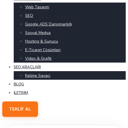
Web Tasarım
SEO
Google ADS Danışmanlığı
Sosyal Medya
Hosting & Sunucu
E-Ticaret Çözümleri
Video & Grafik
SEO ARAÇLARI
Kelime Sayacı
BLOG
İLETIŞIM
TEKLIF AL