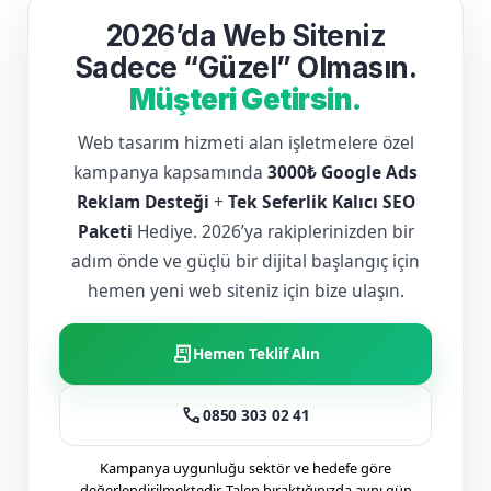
2026’da Web Siteniz
Sadece “Güzel” Olmasın.
Müşteri Getirsin.
Web tasarım hizmeti alan işletmelere özel
kampanya kapsamında
3000₺ Google Ads
Reklam Desteği
+
Tek Seferlik Kalıcı SEO
Paketi
Hediye. 2026’ya rakiplerinizden bir
adım önde ve güçlü bir dijital başlangıç için
hemen yeni web siteniz için bize ulaşın.
receipt_long
Hemen Teklif Alın
call
0850 303 02 41
Kampanya uygunluğu sektör ve hedefe göre
değerlendirilmektedir. Talep bıraktığınızda aynı gün