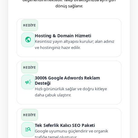
dönüş sağlanır.
Hosting & Domain Hizmeti
public
Kesintisiz yayın altyapısı kurulur; alan adınız
ve hostinginiz hazır edilir.
3000₺ Google Adwords Reklam
campaign
Desteği
Hızlı görünürlük sağlar ve doğru kitleye
daha çabuk ulaştırır.
Tek Seferlik Kalıcı SEO Paketi
manage_search
Google uyumunu güçlendirir ve organik
trafiğe temel oluşturur.