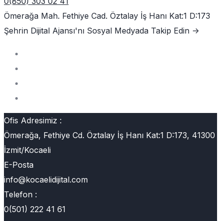
0(850) 303 02 41
Ömerağa Mah. Fethiye Cad. Öztalay İş Hanı Kat:1 D:173
Şehrin Dijital Ajansı'nı
Sosyal Medyada Takip Edin ->
Ofis Adresimiz :
Ömerağa, Fethiye Cd. Öztalay İş Hanı Kat:1 D:173, 41300
İzmit/Kocaeli
E-Posta
info@kocaelidijital.com
Telefon :
0(501) 222 41 61