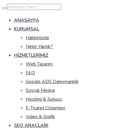
İçeriğe
geç
ANASAYFA
KURUMSAL
Hakkımızda
Neler Yaptık?
HIZMETLERIMIZ
Web Tasarım
SEO
Google ADS Danışmanlığı
Sosyal Medya
Hosting & Sunucu
E-Ticaret Çözümleri
Video & Grafik
SEO ARAÇLARI