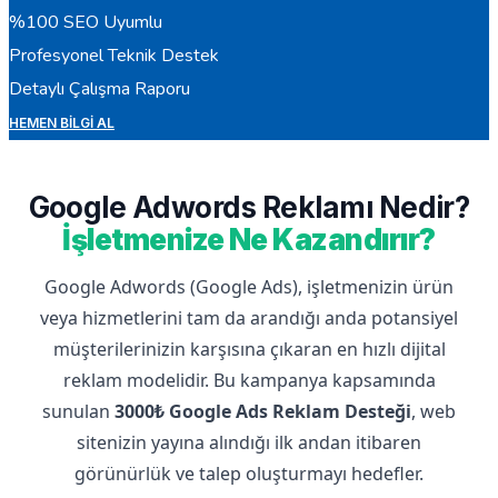
%100 SEO Uyumlu
Profesyonel Teknik Destek
Detaylı Çalışma Raporu
HEMEN BILGI AL
Google Adwords Reklamı Nedir?
İşletmenize Ne Kazandırır?
Google Adwords (Google Ads), işletmenizin ürün
veya hizmetlerini tam da arandığı anda potansiyel
müşterilerinizin karşısına çıkaran en hızlı dijital
reklam modelidir. Bu kampanya kapsamında
sunulan
3000₺ Google Ads Reklam Desteği
, web
sitenizin yayına alındığı ilk andan itibaren
görünürlük ve talep oluşturmayı hedefler.