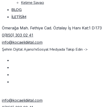
Kelime Sayacı
BLOG
İLETIŞIM
Ömerağa Mah. Fethiye Cad. Öztalay İş Hanı Kat:1 D:173
0(850) 303 02 41
info@kocaelidijital.com
Şehrin Dijital Ajansı'nı
Sosyal Medyada Takip Edin ->
TEKLIF AL
info@kocaelidijital.com