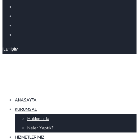
İLETIŞIM
ANASAYFA
KURUMSAL
Hakkımızda
Neler Yaptık?
HIZMETLERIMIZ