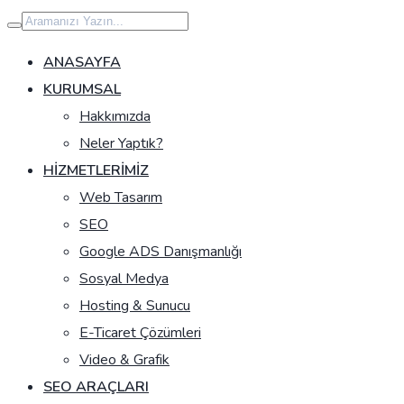
İçeriğe
geç
ANASAYFA
KURUMSAL
Hakkımızda
Neler Yaptık?
HIZMETLERIMIZ
Web Tasarım
SEO
Google ADS Danışmanlığı
Sosyal Medya
Hosting & Sunucu
E-Ticaret Çözümleri
Video & Grafik
SEO ARAÇLARI