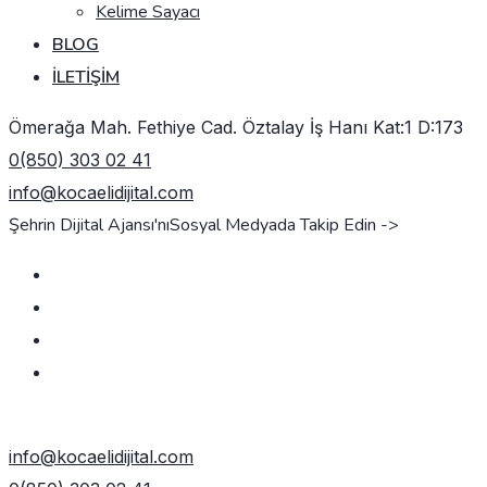
Kelime Sayacı
BLOG
İLETIŞIM
Ömerağa Mah. Fethiye Cad. Öztalay İş Hanı Kat:1 D:173
0(850) 303 02 41
info@kocaelidijital.com
Şehrin Dijital Ajansı'nı
Sosyal Medyada Takip Edin ->
TEKLIF AL
info@kocaelidijital.com