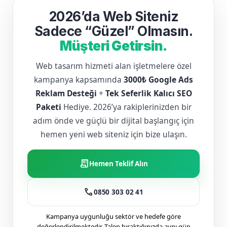
2026’da Web Siteniz
Sadece “Güzel” Olmasın.
Müşteri Getirsin.
Web tasarım hizmeti alan işletmelere özel
kampanya kapsamında
3000₺ Google Ads
Reklam Desteği
+
Tek Seferlik Kalıcı SEO
Paketi
Hediye. 2026’ya rakiplerinizden bir
adım önde ve güçlü bir dijital başlangıç için
hemen yeni web siteniz için bize ulaşın.
receipt_long
Hemen Teklif Alın
call
0850 303 02 41
Kampanya uygunluğu sektör ve hedefe göre
değerlendirilmektedir. Talep bıraktığınızda aynı gün