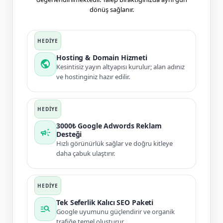
dönüş sağlanır.
Hosting & Domain Hizmeti
public
Kesintisiz yayın altyapısı kurulur; alan adınız
ve hostinginiz hazır edilir.
3000₺ Google Adwords Reklam
campaign
Desteği
Hızlı görünürlük sağlar ve doğru kitleye
daha çabuk ulaştırır.
Tek Seferlik Kalıcı SEO Paketi
manage_search
Google uyumunu güçlendirir ve organik
trafiğe temel oluşturur.