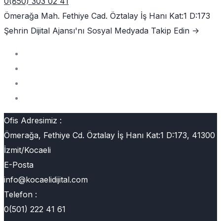
0(850) 303 02 41
Ömerağa Mah. Fethiye Cad. Öztalay İş Hanı Kat:1 D:173
Şehrin Dijital Ajansı'nı
Sosyal Medyada Takip Edin ->
Ofis Adresimiz :
Ömerağa, Fethiye Cd. Öztalay İş Hanı Kat:1 D:173, 41300
İzmit/Kocaeli
E-Posta
info@kocaelidijital.com
Telefon :
0(501) 222 41 61