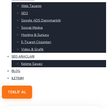
Web Tasarım
SEO
Google ADS Danışmanlığı
Sosyal Medya
Hosting & Sunucu
E-Ticaret Çözümleri
Video & Grafik
SEO ARAÇLARI
Kelime Sayacı
BLOG
İLETIŞIM
TEKLIF AL