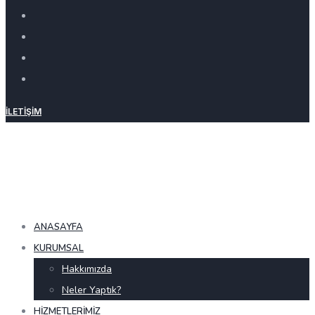
İLETIŞIM
ANASAYFA
KURUMSAL
Hakkımızda
Neler Yaptık?
HIZMETLERIMIZ