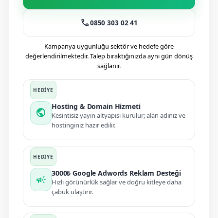
call
0850 303 02 41
Kampanya uygunluğu sektör ve hedefe göre
değerlendirilmektedir. Talep bıraktığınızda aynı gün dönüş
sağlanır.
Hosting & Domain Hizmeti
public
Kesintisiz yayın altyapısı kurulur; alan adınız ve
hostinginiz hazır edilir.
3000₺ Google Adwords Reklam Desteği
campaign
Hızlı görünürlük sağlar ve doğru kitleye daha
çabuk ulaştırır.