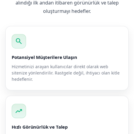
alındığı ilk andan itibaren görünürlük ve talep
oluşturmayı hedefler.
search
Potansiyel Müşterilere Ulaşın
Hizmetinizi arayan kullanıcılar direkt olarak web
sitenize yönlendirilir. Rastgele değil, ihtiyacı olan kitle
hedeflenir.
trending_up
Hızlı Görünürlük ve Talep