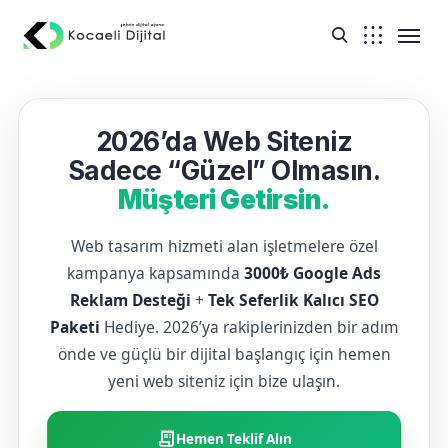
2026’da Web Siteniz
Sadece “Güzel” Olmasın.
Müşteri Getirsin.
Web tasarım hizmeti alan işletmelere özel
kampanya kapsamında
3000₺ Google Ads
Reklam Desteği
+
Tek Seferlik Kalıcı SEO
Paketi
Hediye. 2026’ya rakiplerinizden bir adım
önde ve güçlü bir dijital başlangıç için hemen
yeni web siteniz için bize ulaşın.
receipt_long
Hemen Teklif Alın