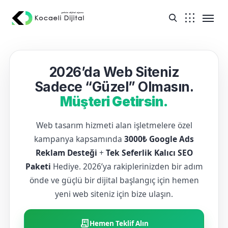
2026’da Web Siteniz
Sadece “Güzel” Olmasın.
Müşteri Getirsin.
Web tasarım hizmeti alan işletmelere özel
kampanya kapsamında
3000₺ Google Ads
Reklam Desteği
+
Tek Seferlik Kalıcı SEO
Paketi
Hediye. 2026’ya rakiplerinizden bir adım
önde ve güçlü bir dijital başlangıç için hemen
yeni web siteniz için bize ulaşın.
receipt_long
Hemen Teklif Alın