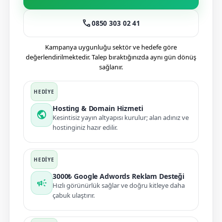
call
0850 303 02 41
Kampanya uygunluğu sektör ve hedefe göre
değerlendirilmektedir. Talep bıraktığınızda aynı gün dönüş
sağlanır.
Hosting & Domain Hizmeti
public
Kesintisiz yayın altyapısı kurulur; alan adınız ve
hostinginiz hazır edilir.
3000₺ Google Adwords Reklam Desteği
campaign
Hızlı görünürlük sağlar ve doğru kitleye daha
çabuk ulaştırır.