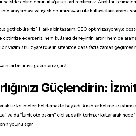
r şekilde online görünürlüğünüzü artırabilirsiniz. Anahtar kelimeleri 
elime araştırması ve içerik optimizasyonu ile kullanıcıların arama s
e getirebilirsiniz? Harika bir tasarım, SEO optimizasyonuyla destek
de optimize ederseniz, hem kullanıcı deneyimini artırır hem de arama 
ı bir yazım stili, ziyaretçilerin sitenizde daha fazla zaman geçirmesin
rımını bir araya getirmeniz şart!
lığınızı Güçlendirin: İzmi
u anahtar kelimeleri belirlemekle başladı. Anahtar kelime araştırma
zza” ya da “İzmit oto bakım” gibi spesifik terimler kullanarak hedef k
menin yolunu açar.