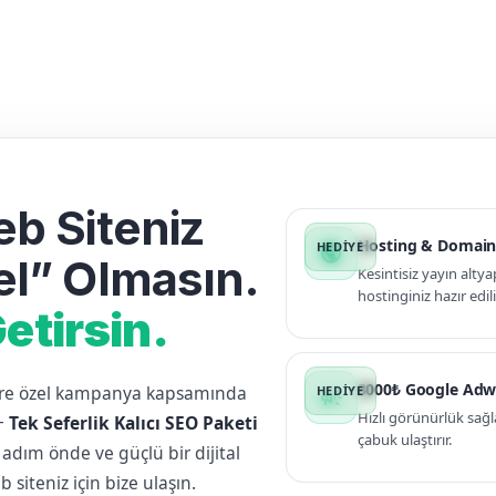
b Siteniz
Hosting & Domain
public
l” Olmasın.
Kesintisiz yayın altya
hostinginiz hazır edili
etirsin.
3000₺ Google Adw
lere özel kampanya kapsamında
campaign
Hızlı görünürlük sağl
+
Tek Seferlik Kalıcı SEO Paketi
çabuk ulaştırır.
 adım önde ve güçlü bir dijital
siteniz için bize ulaşın.