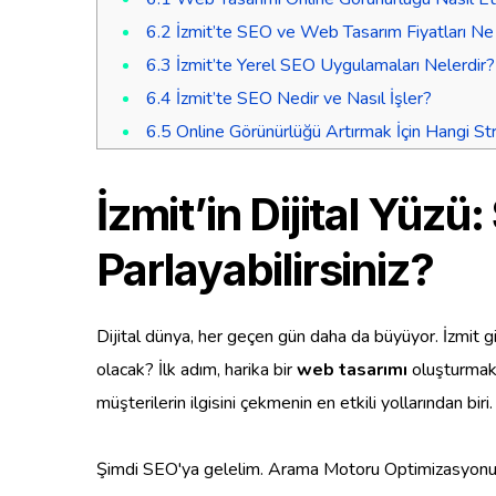
6.2
İzmit’te SEO ve Web Tasarım Fiyatları Ne
6.3
İzmit’te Yerel SEO Uygulamaları Nelerdir?
6.4
İzmit’te SEO Nedir ve Nasıl İşler?
6.5
Online Görünürlüğü Artırmak İçin Hangi Stra
İzmit’in Dijital Yüz
Parlayabilirsiniz?
Dijital dünya, her geçen gün daha da büyüyor. İzmit gi
olacak? İlk adım, harika bir
web tasarımı
oluşturmakta
müşterilerin ilgisini çekmenin en etkili yollarından biri.
Şimdi SEO'ya gelelim. Arama Motoru Optimizasyonu, ya