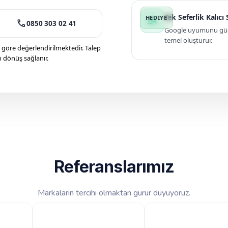
Tek Seferlik Kalıcı
manage_search
call
0850 303 02 41
Google uyumunu güçle
temel oluşturur.
öre değerlendirilmektedir. Talep
n dönüş sağlanır.
Referanslarımız
Markaların tercihi olmaktan gurur duyuyoruz.