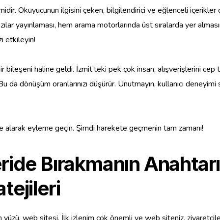
midir. Okuyucunun ilgisini çeken, bilgilendirici ve eğlenceli içerikler
lar yayınlaması, hem arama motorlarında üst sıralarda yer almasına 
 etkileyin!
eşeni haline geldi. İzmit’teki pek çok insan, alışverişlerini cep t
 Bu da dönüşüm oranlarınızı düşürür. Unutmayın, kullanıcı deneyimi
kate alarak eyleme geçin. Şimdi harekete geçmenin tam zamanı!
eride Bırakmanın Anahta
tejileri
 yüzü, web sitesi. İlk izlenim çok önemli ve web siteniz, ziyaretçi