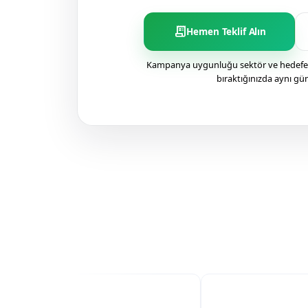
receipt_long
Hemen Teklif Alın
Kampanya uygunluğu sektör ve hedefe g
bıraktığınızda aynı gü