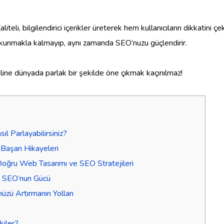
iteli, bilgilendirici içerikler üreterek hem kullanıcıların dikkatini
e okunmakla kalmayıp, aynı zamanda SEO’nuzu güçlendirir.
online dünyada parlak bir şekilde öne çıkmak kaçınılmaz!
ıl Parlayabilirsiniz?
e Başarı Hikayeleri
Doğru Web Tasarımı ve SEO Stratejileri
e SEO’nun Gücü
üzü Artırmanın Yolları
kiler?