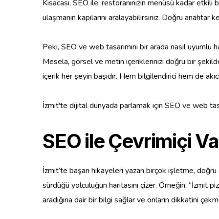
Kısacası, SEO ile, restoranınızın menüsü kadar etkili bi
ulaşmanın kapılarını aralayabilirsiniz. Doğru anahtar k
Peki, SEO ve web tasarımını bir arada nasıl uyumlu hal
Mesela, görsel ve metin içeriklerinizi doğru bir şekil
içerik her şeyin başıdır. Hem bilgilendirici hem de akıc
İzmit'te dijital dünyada parlamak için SEO ve web tasa
SEO ile Çevrimiçi Var
İzmit’te başarı hikayeleri yazan birçok işletme, doğr
sürdüğü yolculuğun haritasını çizer. Örneğin, “İzmit pi
aradığına dair bir bilgi sağlar ve onların dikkatini çek