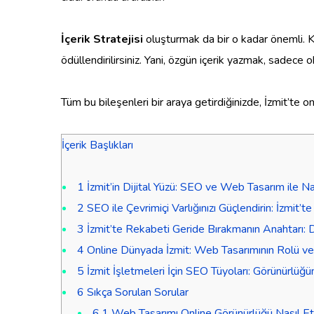
İçerik Stratejisi
oluşturmak da bir o kadar önemli. Kal
ödüllendirilirsiniz. Yani, özgün içerik yazmak, sadec
Tüm bu bileşenleri bir araya getirdiğinizde, İzmit’te 
İçerik Başlıkları
1
İzmit’in Dijital Yüzü: SEO ve Web Tasarım ile Nas
2
SEO ile Çevrimiçi Varlığınızı Güçlendirin: İzmit’t
3
İzmit’te Rekabeti Geride Bırakmanın Anahtarı: 
4
Online Dünyada İzmit: Web Tasarımının Rolü v
5
İzmit İşletmeleri İçin SEO Tüyoları: Görünürlüğün
6
Sıkça Sorulan Sorular
6.1
Web Tasarımı Online Görünürlüğü Nasıl Et