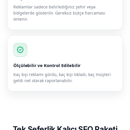
Reklamlar sadece belirlediğiniz şehir veya
bölgelerde gösterilir. Gereksiz bütçe harcaması
önlenir.
verified
Ölçülebilir ve Kontrol Edilebilir
Kaç kişi reklamı gördü, kaç kişi tıkladı, kaç müşteri
geldi net olarak raporlanabilir.
Tek Seferlik Kalıcı SEO Paketi