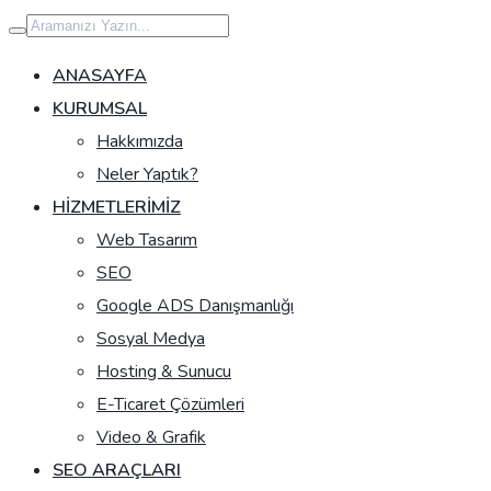
İçeriğe
geç
ANASAYFA
KURUMSAL
Hakkımızda
Neler Yaptık?
HIZMETLERIMIZ
Web Tasarım
SEO
Google ADS Danışmanlığı
Sosyal Medya
Hosting & Sunucu
E-Ticaret Çözümleri
Video & Grafik
SEO ARAÇLARI