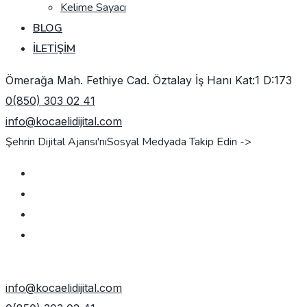
Kelime Sayacı
BLOG
İLETIŞIM
Ömerağa Mah. Fethiye Cad. Öztalay İş Hanı Kat:1 D:173
0(850) 303 02 41
info@kocaelidijital.com
Şehrin Dijital Ajansı'nı
Sosyal Medyada Takip Edin ->
TEKLIF AL
info@kocaelidijital.com