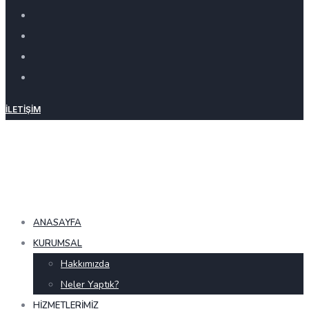
İLETIŞIM
ANASAYFA
KURUMSAL
Hakkımızda
Neler Yaptık?
HIZMETLERIMIZ