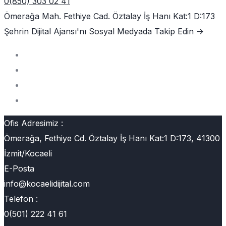
0(850) 303 02 41
Ömerağa Mah. Fethiye Cad. Öztalay İş Hanı Kat:1 D:173
Şehrin Dijital Ajansı'nı
Sosyal Medyada Takip Edin ->
Ofis Adresimiz :
Ömerağa, Fethiye Cd. Öztalay İş Hanı Kat:1 D:173, 41300
İzmit/Kocaeli
E-Posta
info@kocaelidijital.com
Telefon :
0(501) 222 41 61