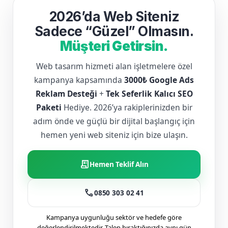
2026’da Web Siteniz
Sadece “Güzel” Olmasın.
Müşteri Getirsin.
Web tasarım hizmeti alan işletmelere özel
kampanya kapsamında
3000₺ Google Ads
Reklam Desteği
+
Tek Seferlik Kalıcı SEO
Paketi
Hediye. 2026’ya rakiplerinizden bir
adım önde ve güçlü bir dijital başlangıç için
hemen yeni web siteniz için bize ulaşın.
receipt_long
Hemen Teklif Alın
call
0850 303 02 41
Kampanya uygunluğu sektör ve hedefe göre
değerlendirilmektedir. Talep bıraktığınızda aynı gün