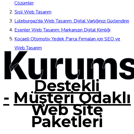
Çözümler
Şişli Web Tasarım
Lüleburgaz’da Web Tasarım: Dijital Varlığınızı Güçlendirin
Esenler Web Tasarım: Markanızın Dijital Kimliği
Kocaeli Otomotiv Yedek Parça Firmaları için SEO ve
Kurums
Web Tasarım
Destekli
-
Müşteri Odaklı
Web Site
Paketleri