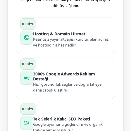
dönüş sağlanır.
Hosting & Domain Hizmeti
public
Kesintisiz yayın altyapısı kurulur; alan adınız
ve hostinginiz hazır edilir.
3000₺ Google Adwords Reklam
campaign
Desteği
Hızlı görünürlük sağlar ve doğru kitleye
daha çabuk ulaştırır.
Tek Seferlik Kalıcı SEO Paketi
manage_search
Google uyumunu güçlendirir ve organik
trafiğe temel oluşturur.