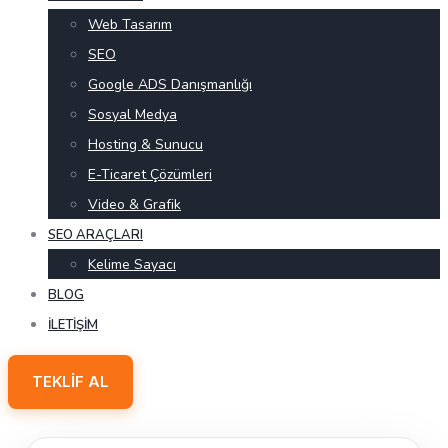
Web Tasarım
SEO
Google ADS Danışmanlığı
Sosyal Medya
Hosting & Sunucu
E-Ticaret Çözümleri
Video & Grafik
SEO ARAÇLARI
Kelime Sayacı
BLOG
İLETIŞIM
TEKLIF AL