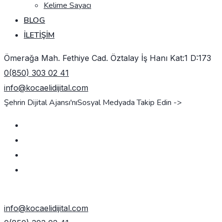
Kelime Sayacı
BLOG
İLETIŞIM
Ömerağa Mah. Fethiye Cad. Öztalay İş Hanı Kat:1 D:173
0(850) 303 02 41
info@kocaelidijital.com
Şehrin Dijital Ajansı'nı
Sosyal Medyada Takip Edin ->
TEKLIF AL
info@kocaelidijital.com