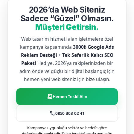
2026’da Web Siteniz
Sadece “Güzel” Olmasın.
Müşteri Getirsin.
Web tasarım hizmeti alan işletmelere özel
kampanya kapsamında
3000₺ Google Ads
Reklam Desteği
+
Tek Seferlik Kalıcı SEO
Paketi
Hediye. 2026’ya rakiplerinizden bir
adım önde ve güçlü bir dijital başlangıç için
hemen yeni web siteniz için bize ulaşın.
receipt_long
Hemen Teklif Alın
call
0850 303 02 41
Kampanya uygunluğu sektör ve hedefe göre
değerlendirilmektedir. Talep bıraktığınızda aynı gün