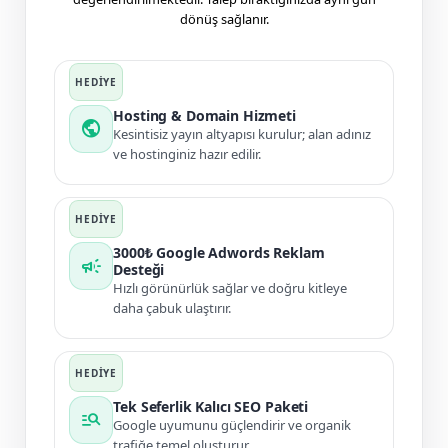
dönüş sağlanır.
Hosting & Domain Hizmeti
public
Kesintisiz yayın altyapısı kurulur; alan adınız
ve hostinginiz hazır edilir.
3000₺ Google Adwords Reklam
campaign
Desteği
Hızlı görünürlük sağlar ve doğru kitleye
daha çabuk ulaştırır.
Tek Seferlik Kalıcı SEO Paketi
manage_search
Google uyumunu güçlendirir ve organik
trafiğe temel oluşturur.