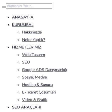
İçeriğe
geç
ANASAYFA
KURUMSAL
Hakkımızda
Neler Yaptık?
HIZMETLERIMIZ
Web Tasarım
SEO
Google ADS Danışmanlığı
Sosyal Medya
Hosting & Sunucu
E-Ticaret Çözümleri
Video & Grafik
SEO ARAÇLARI