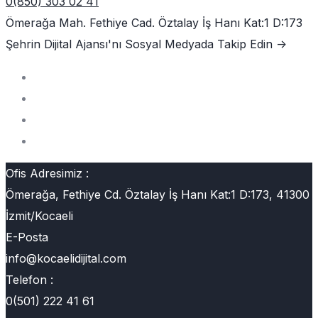
0(850) 303 02 41
Ömerağa Mah. Fethiye Cad. Öztalay İş Hanı Kat:1 D:173
Şehrin Dijital Ajansı'nı
Sosyal Medyada Takip Edin ->
Ofis Adresimiz :
Ömerağa, Fethiye Cd. Öztalay İş Hanı Kat:1 D:173, 41300
İzmit/Kocaeli
E-Posta
info@kocaelidijital.com
Telefon :
0(501) 222 41 61