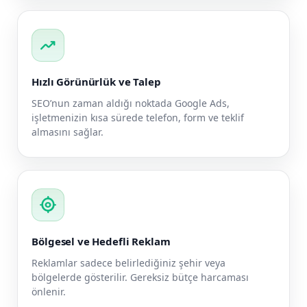
trending_up
Hızlı Görünürlük ve Talep
SEO’nun zaman aldığı noktada Google Ads,
işletmenizin kısa sürede telefon, form ve teklif
almasını sağlar.
my_location
Bölgesel ve Hedefli Reklam
Reklamlar sadece belirlediğiniz şehir veya
bölgelerde gösterilir. Gereksiz bütçe harcaması
önlenir.