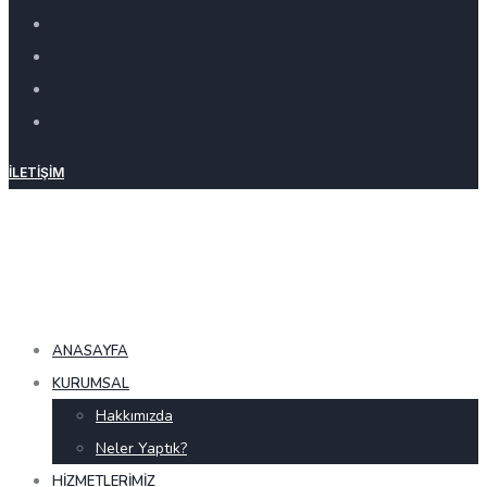
İLETIŞIM
ANASAYFA
KURUMSAL
Hakkımızda
Neler Yaptık?
HIZMETLERIMIZ