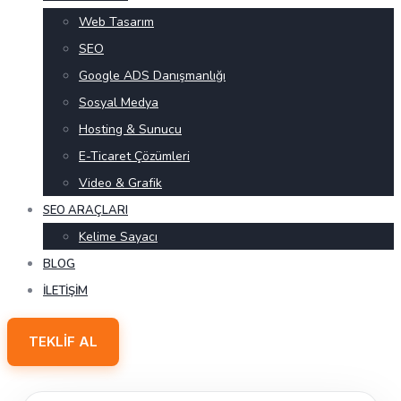
Web Tasarım
SEO
Google ADS Danışmanlığı
Sosyal Medya
Hosting & Sunucu
E-Ticaret Çözümleri
Video & Grafik
SEO ARAÇLARI
Kelime Sayacı
BLOG
İLETIŞIM
TEKLIF AL