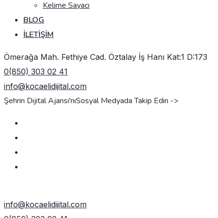
Kelime Sayacı
BLOG
İLETIŞIM
Ömerağa Mah. Fethiye Cad. Öztalay İş Hanı Kat:1 D:173
0(850) 303 02 41
info@kocaelidijital.com
Şehrin Dijital Ajansı'nı
Sosyal Medyada Takip Edin ->
TEKLIF AL
info@kocaelidijital.com