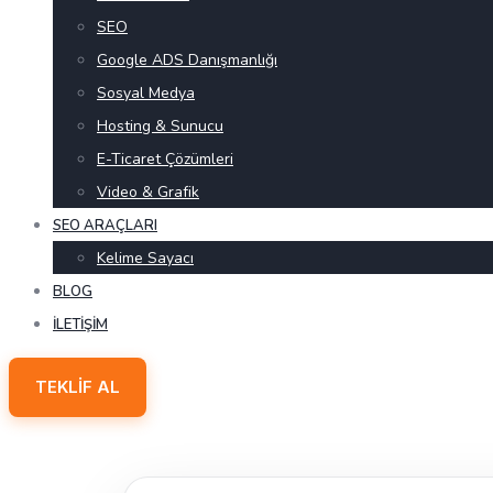
SEO
Google ADS Danışmanlığı
Sosyal Medya
Hosting & Sunucu
E-Ticaret Çözümleri
Video & Grafik
SEO ARAÇLARI
Kelime Sayacı
BLOG
İLETIŞIM
TEKLIF AL