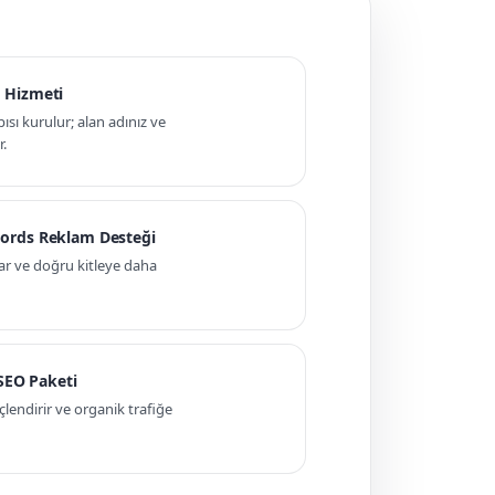
 Hizmeti
pısı kurulur; alan adınız ve
r.
ords Reklam Desteği
ar ve doğru kitleye daha
 SEO Paketi
ndirir ve organik trafiğe