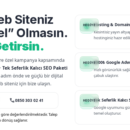
b Siteniz
Hosting & Domain
public
l” Olmasın.
Kesintisiz yayın altya
hostinginiz hazır edili
etirsin.
lere özel kampanya kapsamında
3000₺ Google Adw
campaign
+
Tek Seferlik Kalıcı SEO Paketi
Hızlı görünürlük sağl
 adım önde ve güçlü bir dijital
çabuk ulaştırır.
siteniz için bize ulaşın.
call
Tek Seferlik Kalıcı
0850 303 02 41
manage_search
Google uyumunu güçle
temel oluşturur.
öre değerlendirilmektedir. Talep
n dönüş sağlanır.