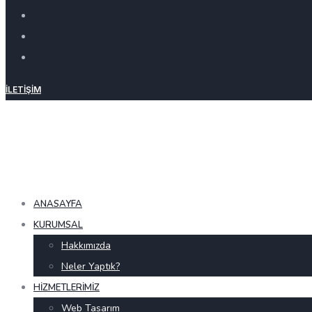
İLETIŞIM
ANASAYFA
KURUMSAL
Hakkımızda
Neler Yaptık?
HIZMETLERIMIZ
Web Tasarım