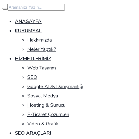
İçeriğe
geç
ANASAYFA
KURUMSAL
Hakkımızda
Neler Yaptık?
HIZMETLERIMIZ
Web Tasarım
SEO
Google ADS Danışmanlığı
Sosyal Medya
Hosting & Sunucu
E-Ticaret Çözümleri
Video & Grafik
SEO ARAÇLARI