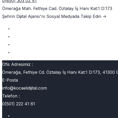
0(850) 303 02 41
Ömerağa Mah. Fethiye Cad. Öztalay İş Hanı Kat:1 D:173
Şehrin Dijital Ajansı'nı
Sosyal Medyada Takip Edin ->
Ofis Adresimiz :
Ömerağa, Fethiye Cd. Öztalay İş Hanı Kat:1 D:173, 41300 İ
E-Posta
info@kocaelidijital.com
Telefon :
0(501) 222 41 61