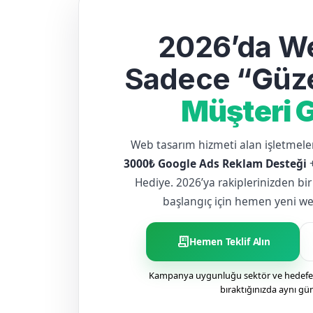
2026’da We
Sadece “Güze
Müşteri G
Web tasarım hizmeti alan işletme
3000₺ Google Ads Reklam Desteği
Hediye. 2026’ya rakiplerinizden bir
başlangıç için hemen yeni web 
receipt_long
Hemen Teklif Alın
Kampanya uygunluğu sektör ve hedefe g
bıraktığınızda aynı gü