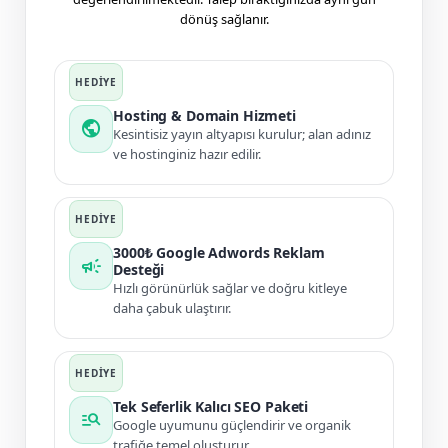
dönüş sağlanır.
Hosting & Domain Hizmeti
public
Kesintisiz yayın altyapısı kurulur; alan adınız
ve hostinginiz hazır edilir.
3000₺ Google Adwords Reklam
campaign
Desteği
Hızlı görünürlük sağlar ve doğru kitleye
daha çabuk ulaştırır.
Tek Seferlik Kalıcı SEO Paketi
manage_search
Google uyumunu güçlendirir ve organik
trafiğe temel oluşturur.