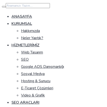
İçeriğe
geç
ANASAYFA
KURUMSAL
Hakkımızda
Neler Yaptık?
HIZMETLERIMIZ
Web Tasarım
SEO
Google ADS Danışmanlığı
Sosyal Medya
Hosting & Sunucu
E-Ticaret Çözümleri
Video & Grafik
SEO ARAÇLARI