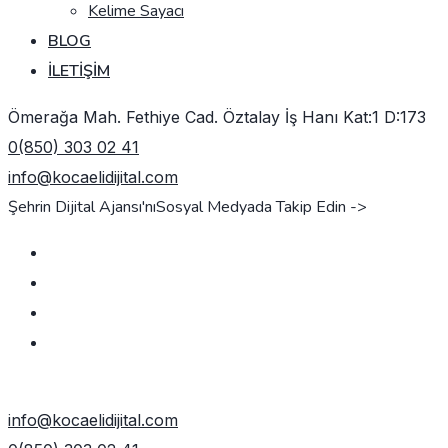
Kelime Sayacı
BLOG
İLETIŞIM
Ömerağa Mah. Fethiye Cad. Öztalay İş Hanı Kat:1 D:173
0(850) 303 02 41
info@kocaelidijital.com
Şehrin Dijital Ajansı'nı
Sosyal Medyada Takip Edin ->
TEKLIF AL
info@kocaelidijital.com