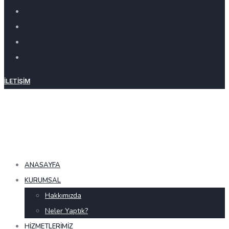
İLETIŞIM
ANASAYFA
KURUMSAL
Hakkımızda
Neler Yaptık?
HIZMETLERIMIZ