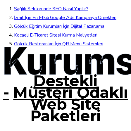
Sağlık Sektöründe SEO Nasıl Yapılır?
İzmit İçin En Etkili Google Ads Kampanya Örnekleri
Gölcük Eğitim Kurumları İçin Dijital Pazarlama
Kocaeli E-Ticaret Sitesi Kurma Maliyetleri
Kurums
Gölcük Restoranları İçin QR Menü Sistemleri
Destekli
-
Müşteri Odaklı
Web Site
Paketleri