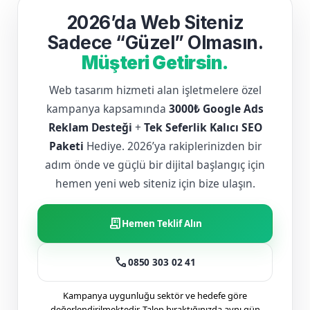
2026’da Web Siteniz
Sadece “Güzel” Olmasın.
Müşteri Getirsin.
Web tasarım hizmeti alan işletmelere özel
kampanya kapsamında
3000₺ Google Ads
Reklam Desteği
+
Tek Seferlik Kalıcı SEO
Paketi
Hediye. 2026’ya rakiplerinizden bir
adım önde ve güçlü bir dijital başlangıç için
hemen yeni web siteniz için bize ulaşın.
receipt_long
Hemen Teklif Alın
call
0850 303 02 41
Kampanya uygunluğu sektör ve hedefe göre
değerlendirilmektedir. Talep bıraktığınızda aynı gün