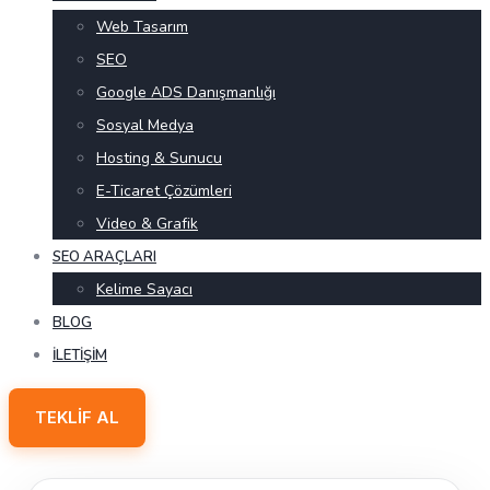
Web Tasarım
SEO
Google ADS Danışmanlığı
Sosyal Medya
Hosting & Sunucu
E-Ticaret Çözümleri
Video & Grafik
SEO ARAÇLARI
Kelime Sayacı
BLOG
İLETIŞIM
TEKLIF AL