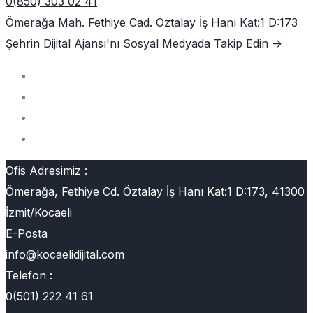
0(850) 303 02 41
Ömerağa Mah. Fethiye Cad. Öztalay İş Hanı Kat:1 D:173
Şehrin Dijital Ajansı'nı
Sosyal Medyada Takip Edin ->
Ofis Adresimiz :
Ömerağa, Fethiye Cd. Öztalay İş Hanı Kat:1 D:173, 41300
İzmit/Kocaeli
E-Posta
info@kocaelidijital.com
Telefon :
0(501) 222 41 61