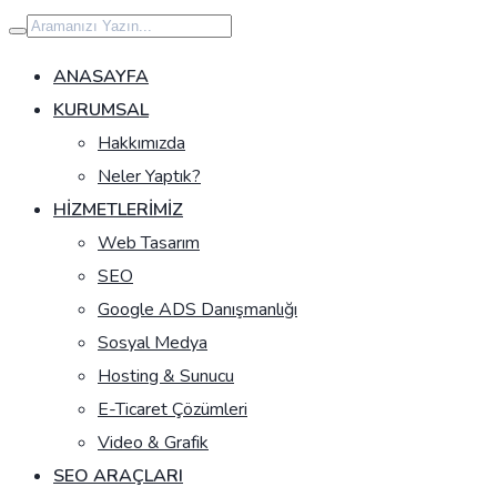
İçeriğe
geç
ANASAYFA
KURUMSAL
Hakkımızda
Neler Yaptık?
HIZMETLERIMIZ
Web Tasarım
SEO
Google ADS Danışmanlığı
Sosyal Medya
Hosting & Sunucu
E-Ticaret Çözümleri
Video & Grafik
SEO ARAÇLARI