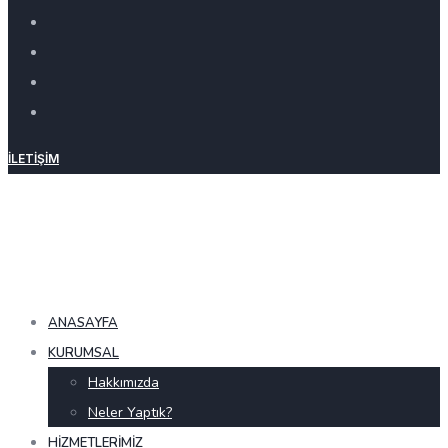
İLETIŞIM
ANASAYFA
KURUMSAL
Hakkımızda
Neler Yaptık?
HIZMETLERIMIZ