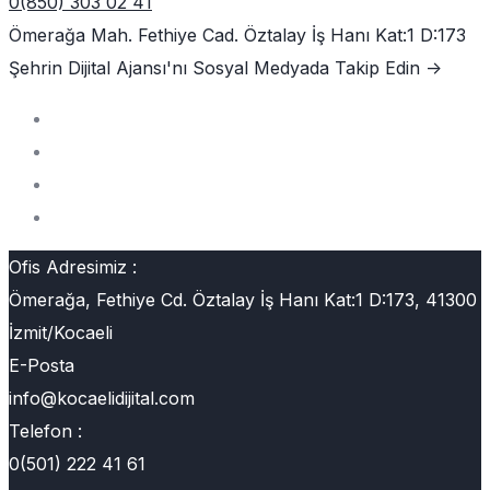
0(850) 303 02 41
Ömerağa Mah. Fethiye Cad. Öztalay İş Hanı Kat:1 D:173
Şehrin Dijital Ajansı'nı
Sosyal Medyada Takip Edin ->
Ofis Adresimiz :
Ömerağa, Fethiye Cd. Öztalay İş Hanı Kat:1 D:173, 41300
İzmit/Kocaeli
E-Posta
info@kocaelidijital.com
Telefon :
0(501) 222 41 61