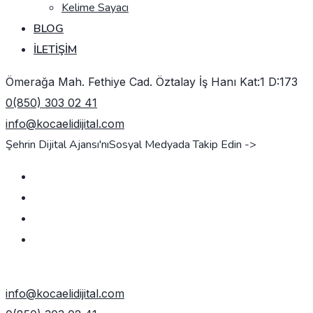
Kelime Sayacı
BLOG
İLETIŞIM
Ömerağa Mah. Fethiye Cad. Öztalay İş Hanı Kat:1 D:173
0(850) 303 02 41
info@kocaelidijital.com
Şehrin Dijital Ajansı'nı
Sosyal Medyada Takip Edin ->
TEKLIF AL
info@kocaelidijital.com