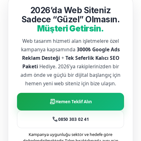
2026’da Web Siteniz
Sadece “Güzel” Olmasın.
Müşteri Getirsin.
Web tasarım hizmeti alan işletmelere özel
kampanya kapsamında
3000₺ Google Ads
Reklam Desteği
+
Tek Seferlik Kalıcı SEO
Paketi
Hediye. 2026’ya rakiplerinizden bir
adım önde ve güçlü bir dijital başlangıç için
hemen yeni web siteniz için bize ulaşın.
receipt_long
Hemen Teklif Alın
call
0850 303 02 41
Kampanya uygunluğu sektör ve hedefe göre
değerlendirilmektedir. Talep bıraktığınızda aynı gün