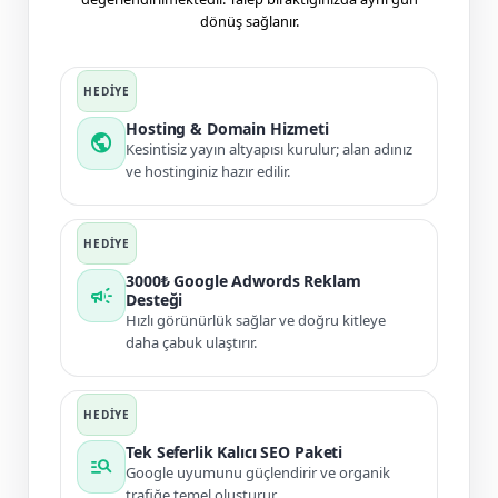
dönüş sağlanır.
Hosting & Domain Hizmeti
public
Kesintisiz yayın altyapısı kurulur; alan adınız
ve hostinginiz hazır edilir.
3000₺ Google Adwords Reklam
campaign
Desteği
Hızlı görünürlük sağlar ve doğru kitleye
daha çabuk ulaştırır.
Tek Seferlik Kalıcı SEO Paketi
manage_search
Google uyumunu güçlendirir ve organik
trafiğe temel oluşturur.