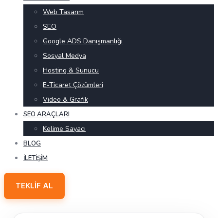
Web Tasarım
SEO
Google ADS Danışmanlığı
Sosyal Medya
Hosting & Sunucu
E-Ticaret Çözümleri
Video & Grafik
SEO ARAÇLARI
Kelime Sayacı
BLOG
İLETIŞIM
TEKLIF AL