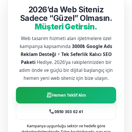
2026’da Web Siteniz
Sadece “Güzel” Olmasın.
Müşteri Getirsin.
Web tasarım hizmeti alan işletmelere özel
kampanya kapsamında
3000₺ Google Ads
Reklam Desteği
+
Tek Seferlik Kalıcı SEO
Paketi
Hediye. 2026’ya rakiplerinizden bir
adım önde ve güçlü bir dijital başlangıç için
hemen yeni web siteniz için bize ulaşın.
receipt_long
Hemen Teklif Alın
call
0850 303 02 41
Kampanya uygunluğu sektör ve hedefe göre
değerlendirilmektedir. Talep bıraktığınızda aynı gün