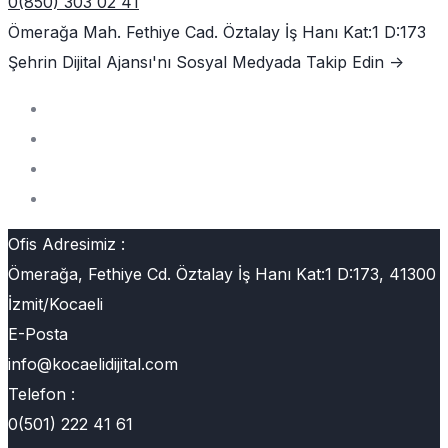
0(850) 303 02 41
Ömerağa Mah. Fethiye Cad. Öztalay İş Hanı Kat:1 D:173
Şehrin Dijital Ajansı'nı
Sosyal Medyada Takip Edin ->
Ofis Adresimiz :
Ömerağa, Fethiye Cd. Öztalay İş Hanı Kat:1 D:173, 41300
İzmit/Kocaeli
E-Posta
info@kocaelidijital.com
Telefon :
0(501) 222 41 61