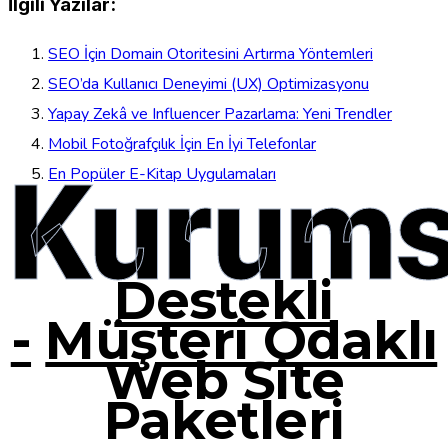
İlgili Yazılar:
SEO İçin Domain Otoritesini Artırma Yöntemleri
SEO’da Kullanıcı Deneyimi (UX) Optimizasyonu
Yapay Zekâ ve Influencer Pazarlama: Yeni Trendler
Mobil Fotoğrafçılık İçin En İyi Telefonlar
Kurums
En Popüler E-Kitap Uygulamaları
Destekli
-
Müşteri Odaklı
Web Site
Paketleri