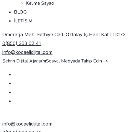
Kelime Sayacı
BLOG
İLETIŞIM
Ömerağa Mah. Fethiye Cad. Öztalay İş Hanı Kat:1 D:173
0(850) 303 02 41
info@kocaelidijital.com
Şehrin Dijital Ajansı'nı
Sosyal Medyada Takip Edin ->
TEKLIF AL
info@kocaelidijital.com