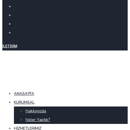
İLETIŞIM
ANASAYFA
KURUMSAL
Hakkımızda
Neler Yaptık?
HIZMETLERIMIZ