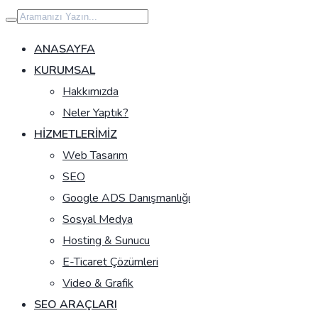
İçeriğe
geç
ANASAYFA
KURUMSAL
Hakkımızda
Neler Yaptık?
HIZMETLERIMIZ
Web Tasarım
SEO
Google ADS Danışmanlığı
Sosyal Medya
Hosting & Sunucu
E-Ticaret Çözümleri
Video & Grafik
SEO ARAÇLARI