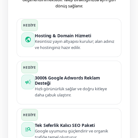
dönüş sağlanır.
Hosting & Domain Hizmeti
public
Kesintisiz yayın altyapısı kurulur; alan adınız
ve hostinginiz hazır edilir.
3000₺ Google Adwords Reklam
campaign
Desteği
Hızlı görünürlük sağlar ve doğru kitleye
daha çabuk ulaştırır.
Tek Seferlik Kalıcı SEO Paketi
manage_search
Google uyumunu güçlendirir ve organik
trafiğe temel oluşturur.