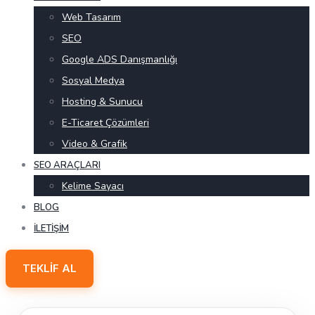
Web Tasarım
SEO
Google ADS Danışmanlığı
Sosyal Medya
Hosting & Sunucu
E-Ticaret Çözümleri
Video & Grafik
SEO ARAÇLARI
Kelime Sayacı
BLOG
İLETIŞIM
TEKLIF AL