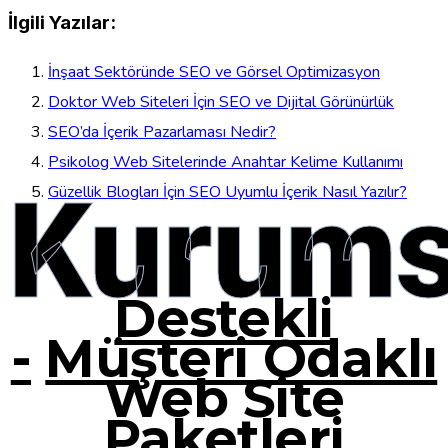
İlgili Yazılar:
İnşaat Sektöründe SEO ve Görsel Optimizasyon
Doktor Web Siteleri İçin SEO ve Dijital Görünürlük
SEO’da İçerik Pazarlaması Nedir?
Psikolog Web Sitelerinde Anahtar Kelime Kullanımı
Kurums
Güzellik Blogları İçin SEO Uyumlu İçerik Nasıl Yazılır?
Destekli
-
Müşteri Odaklı
Web Site
Paketleri