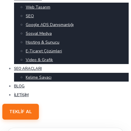
Web Tasarım
SEO
Google ADS Danışmanlığı
Sosyal Medya
Hosting & Sunucu
E-Ticaret Çözümleri
Video & Grafik
SEO ARAÇLARI
Kelime Sayacı
BLOG
İLETIŞIM
TEKLIF AL