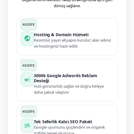
dönüş sağlanır.
Hosting & Domain Hizmeti
public
Kesintisiz yayın altyapısı kurulur; alan adınız
ve hostinginiz hazır edilir.
3000₺ Google Adwords Reklam
campaign
Desteği
Hızlı görünürlük sağlar ve doğru kitleye
daha çabuk ulaştırır.
Tek Seferlik Kalıcı SEO Paketi
manage_search
Google uyumunu güçlendirir ve organik
trafiğe temel oluşturur.