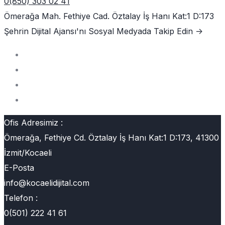
0(850) 303 02 41
Ömerağa Mah. Fethiye Cad. Öztalay İş Hanı Kat:1 D:173
Şehrin Dijital Ajansı'nı
Sosyal Medyada Takip Edin ->
Ofis Adresimiz :
Ömerağa, Fethiye Cd. Öztalay İş Hanı Kat:1 D:173, 41300
İzmit/Kocaeli
E-Posta
info@kocaelidijital.com
Telefon :
0(501) 222 41 61