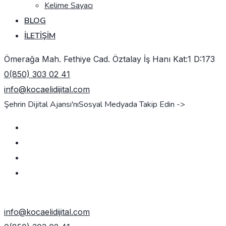
Kelime Sayacı
BLOG
İLETIŞIM
Ömerağa Mah. Fethiye Cad. Öztalay İş Hanı Kat:1 D:173
0(850) 303 02 41
info@kocaelidijital.com
Şehrin Dijital Ajansı'nı
Sosyal Medyada Takip Edin ->
TEKLIF AL
info@kocaelidijital.com