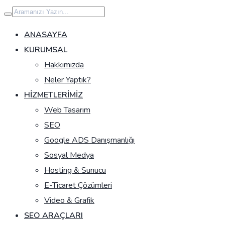
İçeriğe
geç
ANASAYFA
KURUMSAL
Hakkımızda
Neler Yaptık?
HIZMETLERIMIZ
Web Tasarım
SEO
Google ADS Danışmanlığı
Sosyal Medya
Hosting & Sunucu
E-Ticaret Çözümleri
Video & Grafik
SEO ARAÇLARI