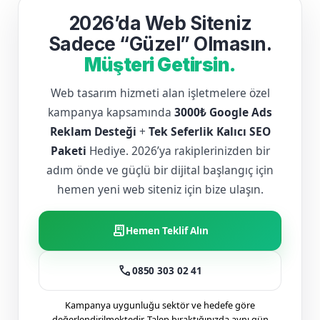
2026’da Web Siteniz
Sadece “Güzel” Olmasın.
Müşteri Getirsin.
Web tasarım hizmeti alan işletmelere özel
kampanya kapsamında
3000₺ Google Ads
Reklam Desteği
+
Tek Seferlik Kalıcı SEO
Paketi
Hediye. 2026’ya rakiplerinizden bir
adım önde ve güçlü bir dijital başlangıç için
hemen yeni web siteniz için bize ulaşın.
receipt_long
Hemen Teklif Alın
call
0850 303 02 41
Kampanya uygunluğu sektör ve hedefe göre
değerlendirilmektedir. Talep bıraktığınızda aynı gün