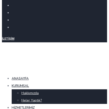
İLETIŞIM
ANASAYFA
KURUMSAL
Hakkımızda
Neler Yaptık?
HIZMETLERIMIZ