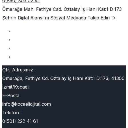
0(850) 303 02 41
Ömerağa Mah. Fethiye Cad. Öztalay İş Hanı Kat:1 D:173
Şehrin Dijital Ajansı'nı
Sosyal Medyada Takip Edin ->
Ofis Adresimiz :
Ömerağa, Fethiye Cd. Öztalay İş Hanı Kat:1 D:173, 41300
İzmit/Kocaeli
E-Posta
info@kocaelidijital.com
Telefon :
0(501) 222 41 61