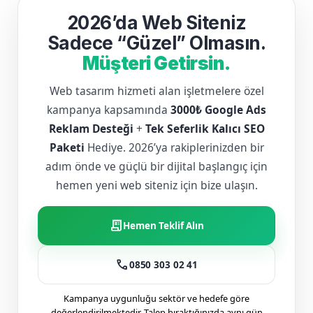
2026’da Web Siteniz
Sadece “Güzel” Olmasın.
Müşteri Getirsin.
Web tasarım hizmeti alan işletmelere özel
kampanya kapsamında
3000₺ Google Ads
Reklam Desteği
+
Tek Seferlik Kalıcı SEO
Paketi
Hediye. 2026’ya rakiplerinizden bir
adım önde ve güçlü bir dijital başlangıç için
hemen yeni web siteniz için bize ulaşın.
receipt_long
Hemen Teklif Alın
call
0850 303 02 41
Kampanya uygunluğu sektör ve hedefe göre
değerlendirilmektedir. Talep bıraktığınızda aynı gün