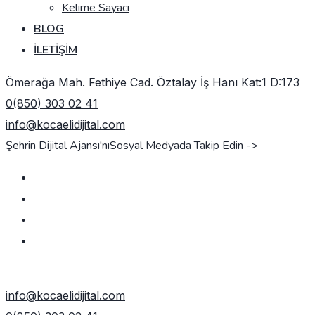
Kelime Sayacı
BLOG
İLETIŞIM
Ömerağa Mah. Fethiye Cad. Öztalay İş Hanı Kat:1 D:173
0(850) 303 02 41
info@kocaelidijital.com
Şehrin Dijital Ajansı'nı
Sosyal Medyada Takip Edin ->
TEKLIF AL
info@kocaelidijital.com