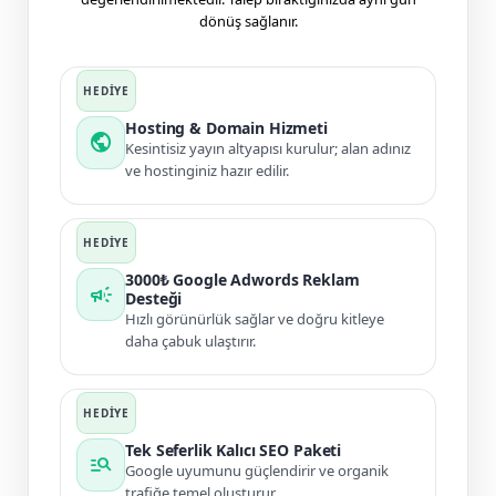
dönüş sağlanır.
Hosting & Domain Hizmeti
public
Kesintisiz yayın altyapısı kurulur; alan adınız
ve hostinginiz hazır edilir.
3000₺ Google Adwords Reklam
campaign
Desteği
Hızlı görünürlük sağlar ve doğru kitleye
daha çabuk ulaştırır.
Tek Seferlik Kalıcı SEO Paketi
manage_search
Google uyumunu güçlendirir ve organik
trafiğe temel oluşturur.