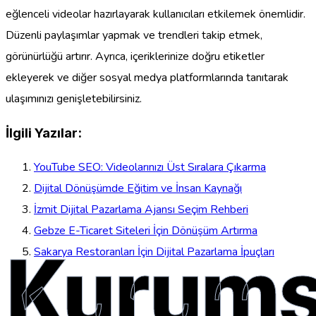
eğlenceli videolar hazırlayarak kullanıcıları etkilemek önemlidir.
Düzenli paylaşımlar yapmak ve trendleri takip etmek,
görünürlüğü artırır. Ayrıca, içeriklerinize doğru etiketler
ekleyerek ve diğer sosyal medya platformlarında tanıtarak
ulaşımınızı genişletebilirsiniz.
İlgili Yazılar:
YouTube SEO: Videolarınızı Üst Sıralara Çıkarma
Dijital Dönüşümde Eğitim ve İnsan Kaynağı
İzmit Dijital Pazarlama Ajansı Seçim Rehberi
Gebze E-Ticaret Siteleri İçin Dönüşüm Artırma
Kurums
Sakarya Restoranları İçin Dijital Pazarlama İpuçları