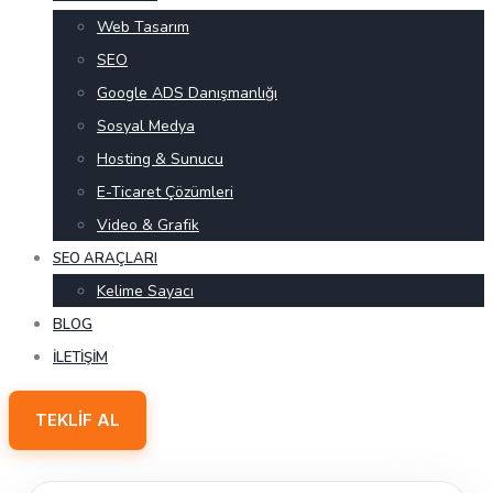
Web Tasarım
SEO
Google ADS Danışmanlığı
Sosyal Medya
Hosting & Sunucu
E-Ticaret Çözümleri
Video & Grafik
SEO ARAÇLARI
Kelime Sayacı
BLOG
İLETIŞIM
TEKLIF AL