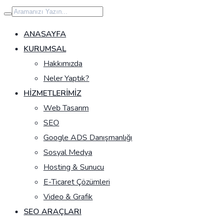
İçeriğe
geç
ANASAYFA
KURUMSAL
Hakkımızda
Neler Yaptık?
HIZMETLERIMIZ
Web Tasarım
SEO
Google ADS Danışmanlığı
Sosyal Medya
Hosting & Sunucu
E-Ticaret Çözümleri
Video & Grafik
SEO ARAÇLARI