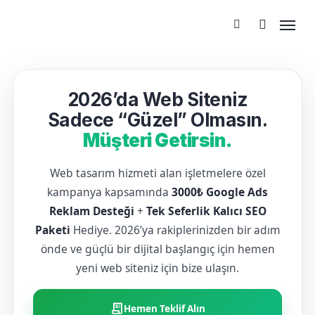
2026’da Web Siteniz
Sadece “Güzel” Olmasın.
Müşteri Getirsin.
Web tasarım hizmeti alan işletmelere özel
kampanya kapsamında
3000₺ Google Ads
Reklam Desteği
+
Tek Seferlik Kalıcı SEO
Paketi
Hediye. 2026’ya rakiplerinizden bir adım
önde ve güçlü bir dijital başlangıç için hemen
yeni web siteniz için bize ulaşın.
receipt_long
Hemen Teklif Alın