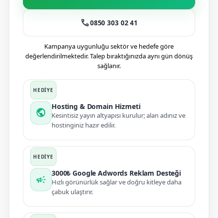
call
0850 303 02 41
Kampanya uygunluğu sektör ve hedefe göre
değerlendirilmektedir. Talep bıraktığınızda aynı gün dönüş
sağlanır.
Hosting & Domain Hizmeti
public
Kesintisiz yayın altyapısı kurulur; alan adınız ve
hostinginiz hazır edilir.
3000₺ Google Adwords Reklam Desteği
campaign
Hızlı görünürlük sağlar ve doğru kitleye daha
çabuk ulaştırır.