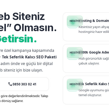
b Siteniz
Hosting & Domain
public
l” Olmasın.
Kesintisiz yayın altya
hostinginiz hazır edili
etirsin.
lere özel kampanya kapsamında
3000₺ Google Adw
campaign
+
Tek Seferlik Kalıcı SEO Paketi
Hızlı görünürlük sağl
 adım önde ve güçlü bir dijital
çabuk ulaştırır.
siteniz için bize ulaşın.
call
Tek Seferlik Kalıcı
0850 303 02 41
manage_search
Google uyumunu güçle
temel oluşturur.
öre değerlendirilmektedir. Talep
n dönüş sağlanır.