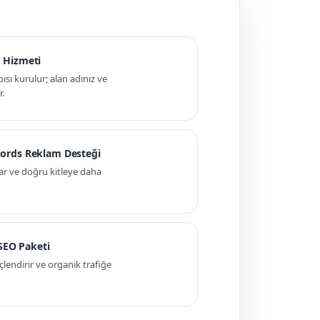
 Hizmeti
pısı kurulur; alan adınız ve
r.
ords Reklam Desteği
ar ve doğru kitleye daha
 SEO Paketi
ndirir ve organik trafiğe