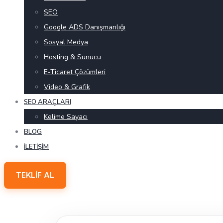
SEO
Google ADS Danışmanlığı
Sosyal Medya
Hosting & Sunucu
E-Ticaret Çözümleri
Video & Grafik
SEO ARAÇLARI
Kelime Sayacı
BLOG
İLETIŞIM
TEKLIF AL