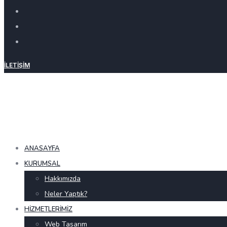
İLETIŞIM
ANASAYFA
KURUMSAL
Hakkımızda
Neler Yaptık?
HIZMETLERIMIZ
Web Tasarım