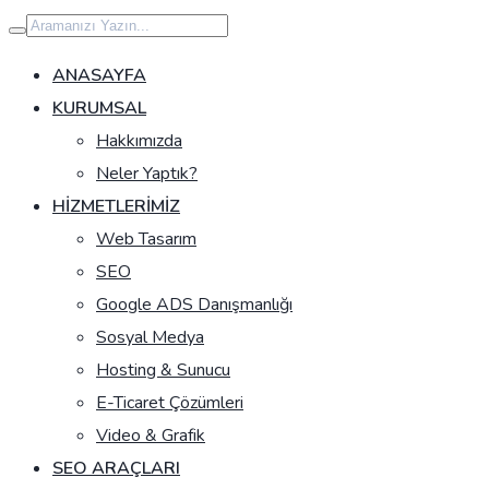
İçeriğe
geç
ANASAYFA
KURUMSAL
Hakkımızda
Neler Yaptık?
HIZMETLERIMIZ
Web Tasarım
SEO
Google ADS Danışmanlığı
Sosyal Medya
Hosting & Sunucu
E-Ticaret Çözümleri
Video & Grafik
SEO ARAÇLARI