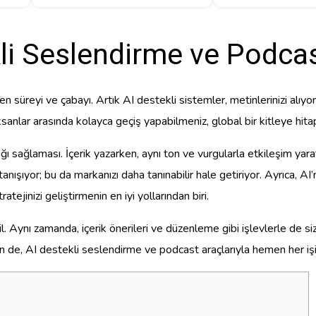
li Seslendirme ve Podcas
 süreyi ve çabayı. Artık AI destekli sistemler, metinlerinizi alıyo
 ve aksanlar arasında kolayca geçiş yapabilmeniz, global bir kitleye h
ılığı sağlaması. İçerik yazarken, aynı ton ve vurgularla etkileşim y
 tanışıyor; bu da markanızı daha tanınabilir hale getiriyor. Ayrıca, AI
tejinizi geliştirmenin en iyi yollarından biri.
ğil. Aynı zamanda, içerik önerileri ve düzenleme gibi işlevlerle de si
n de, AI destekli seslendirme ve podcast araçlarıyla hemen her işiniz