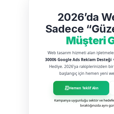
2026’da We
Sadece “Güze
Müşteri G
Web tasarım hizmeti alan işletme
3000₺ Google Ads Reklam Desteği
Hediye. 2026’ya rakiplerinizden bir
başlangıç için hemen yeni web 
receipt_long
Hemen Teklif Alın
Kampanya uygunluğu sektör ve hedefe g
bıraktığınızda aynı gü