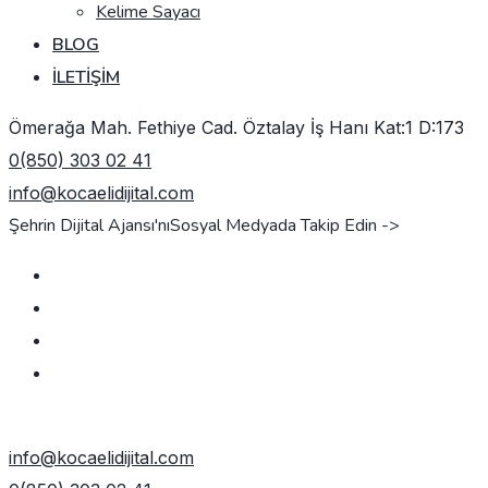
Kelime Sayacı
BLOG
İLETIŞIM
Ömerağa Mah. Fethiye Cad. Öztalay İş Hanı Kat:1 D:173
0(850) 303 02 41
info@kocaelidijital.com
Şehrin Dijital Ajansı'nı
Sosyal Medyada Takip Edin ->
TEKLIF AL
info@kocaelidijital.com