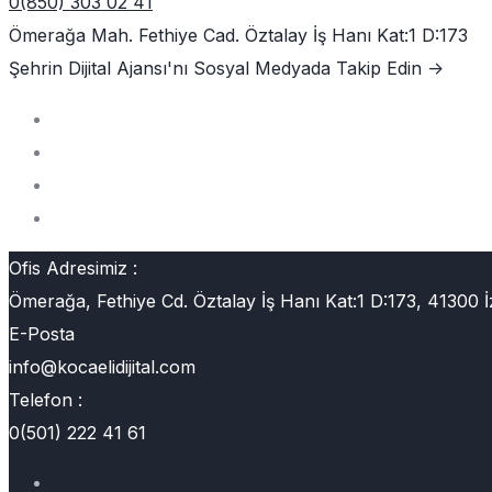
0(850) 303 02 41
Ömerağa Mah. Fethiye Cad. Öztalay İş Hanı Kat:1 D:173
Şehrin Dijital Ajansı'nı
Sosyal Medyada Takip Edin ->
Ofis Adresimiz :
Ömerağa, Fethiye Cd. Öztalay İş Hanı Kat:1 D:173, 41300 İ
E-Posta
info@kocaelidijital.com
Telefon :
0(501) 222 41 61