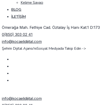
Kelime Sayacı
BLOG
İLETIŞIM
Ömerağa Mah. Fethiye Cad. Öztalay İş Hanı Kat:1 D:173
0(850) 303 02 41
info@kocaelidijital.com
Şehrin Dijital Ajansı'nı
Sosyal Medyada Takip Edin ->
TEKLIF AL
info@kocaelidijital.com