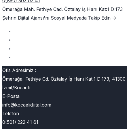
0(850) 303 02 41
Ömerağa Mah. Fethiye Cad. Öztalay İş Hanı Kat:1 D:173
Şehrin Dijital Ajansı'nı
Sosyal Medyada Takip Edin ->
Ofis Adresimiz :
Ömerağa, Fethiye Cd. Öztalay İş Hanı Kat:1 D:173, 41300
İzmit/Kocaeli
E-Posta
info@kocaelidijital.com
Telefon :
0(501) 222 41 61