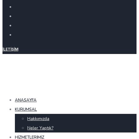
İLETIŞIM
ANASAYFA
KURUMSAL
Hakkımızda
Neler Yaptık?
HIZMETLERIMIZ