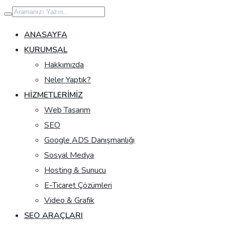
İçeriğe
geç
ANASAYFA
KURUMSAL
Hakkımızda
Neler Yaptık?
HIZMETLERIMIZ
Web Tasarım
SEO
Google ADS Danışmanlığı
Sosyal Medya
Hosting & Sunucu
E-Ticaret Çözümleri
Video & Grafik
SEO ARAÇLARI