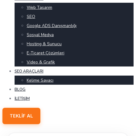
Web Tasarım
SEO
Google ADS Danışmanlığı
Sosyal Medya
Hosting & Sunucu
E-Ticaret Çözümleri
Video & Grafik
SEO ARAÇLARI
Kelime Sayacı
BLOG
İLETIŞIM
TEKLIF AL