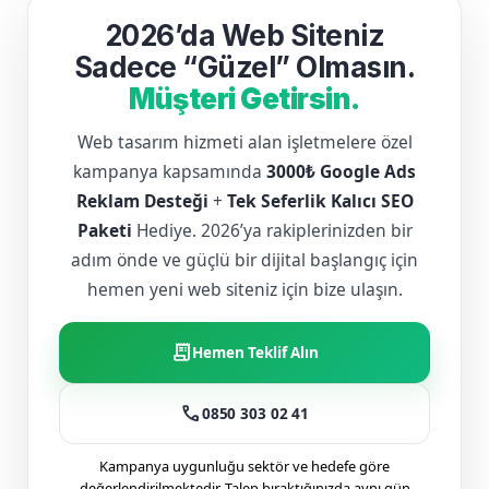
2026’da Web Siteniz
Sadece “Güzel” Olmasın.
Müşteri Getirsin.
Web tasarım hizmeti alan işletmelere özel
kampanya kapsamında
3000₺ Google Ads
Reklam Desteği
+
Tek Seferlik Kalıcı SEO
Paketi
Hediye. 2026’ya rakiplerinizden bir
adım önde ve güçlü bir dijital başlangıç için
hemen yeni web siteniz için bize ulaşın.
receipt_long
Hemen Teklif Alın
call
0850 303 02 41
Kampanya uygunluğu sektör ve hedefe göre
değerlendirilmektedir. Talep bıraktığınızda aynı gün