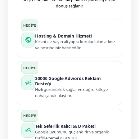
dönüş sağlanır.
Hosting & Domain Hizmeti
public
Kesintisiz yayın altyapısı kurulur; alan adınız
ve hostinginiz hazır edilir.
3000₺ Google Adwords Reklam
campaign
Desteği
Hızlı görünürlük sağlar ve doğru kitleye
daha çabuk ulaştırır.
Tek Seferlik Kalıcı SEO Paketi
manage_search
Google uyumunu güçlendirir ve organik
trafiğe temel oluşturur.