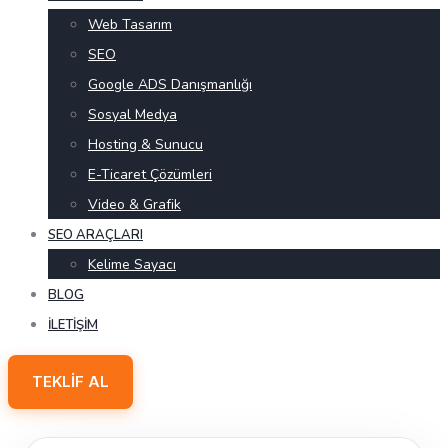
Web Tasarım
SEO
Google ADS Danışmanlığı
Sosyal Medya
Hosting & Sunucu
E-Ticaret Çözümleri
Video & Grafik
SEO ARAÇLARI
Kelime Sayacı
BLOG
İLETIŞIM
TEKLIF AL