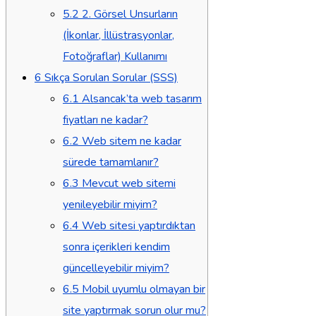
5.2
2. Görsel Unsurların
(İkonlar, İllüstrasyonlar,
Fotoğraflar) Kullanımı
6
Sıkça Sorulan Sorular (SSS)
6.1
Alsancak’ta web tasarım
fiyatları ne kadar?
6.2
Web sitem ne kadar
sürede tamamlanır?
6.3
Mevcut web sitemi
yenileyebilir miyim?
6.4
Web sitesi yaptırdıktan
sonra içerikleri kendim
güncelleyebilir miyim?
6.5
Mobil uyumlu olmayan bir
site yaptırmak sorun olur mu?