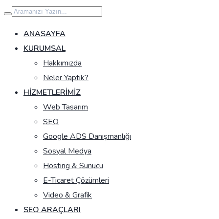
İçeriğe
geç
ANASAYFA
KURUMSAL
Hakkımızda
Neler Yaptık?
HIZMETLERIMIZ
Web Tasarım
SEO
Google ADS Danışmanlığı
Sosyal Medya
Hosting & Sunucu
E-Ticaret Çözümleri
Video & Grafik
SEO ARAÇLARI