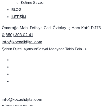
Kelime Sayacı
BLOG
İLETIŞIM
Ömerağa Mah. Fethiye Cad. Öztalay İş Hanı Kat:1 D:173
0(850) 303 02 41
info@kocaelidijital.com
Şehrin Dijital Ajansı'nı
Sosyal Medyada Takip Edin ->
TEKLIF AL
info@kocaelidijital.com