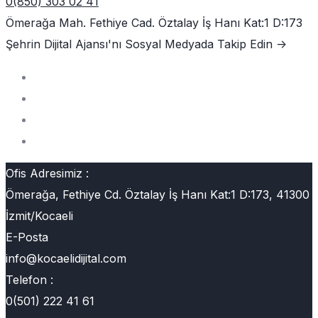
0(850) 303 02 41
Ömerağa Mah. Fethiye Cad. Öztalay İş Hanı Kat:1 D:173
Şehrin Dijital Ajansı'nı
Sosyal Medyada Takip Edin ->
Ofis Adresimiz :
Ömerağa, Fethiye Cd. Öztalay İş Hanı Kat:1 D:173, 41300
İzmit/Kocaeli
E-Posta
info@kocaelidijital.com
Telefon :
0(501) 222 41 61