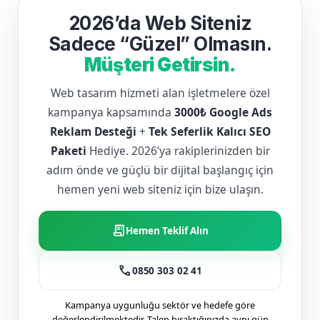
2026’da Web Siteniz
Sadece “Güzel” Olmasın.
Müşteri Getirsin.
Web tasarım hizmeti alan işletmelere özel
kampanya kapsamında
3000₺ Google Ads
Reklam Desteği
+
Tek Seferlik Kalıcı SEO
Paketi
Hediye. 2026’ya rakiplerinizden bir
adım önde ve güçlü bir dijital başlangıç için
hemen yeni web siteniz için bize ulaşın.
receipt_long
Hemen Teklif Alın
call
0850 303 02 41
Kampanya uygunluğu sektör ve hedefe göre
değerlendirilmektedir. Talep bıraktığınızda aynı gün