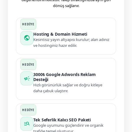
dönüş sağlanır.
Hosting & Domain Hizmeti
public
Kesintisiz yayın altyapısı kurulur; alan adınız
ve hostinginiz hazır edilir.
3000₺ Google Adwords Reklam
campaign
Desteği
Hızlı görünürlük sağlar ve doğru kitleye
daha çabuk ulaştırır.
Tek Seferlik Kalıcı SEO Paketi
manage_search
Google uyumunu güçlendirir ve organik
trafiğe temel oluşturur.