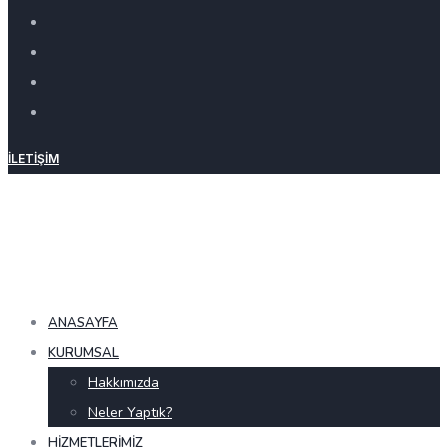
İLETIŞIM
ANASAYFA
KURUMSAL
Hakkımızda
Neler Yaptık?
HIZMETLERIMIZ