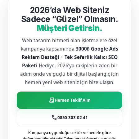
2026’da Web Siteniz
Sadece “Güzel” Olmasın.
Müşteri Getirsin.
Web tasarım hizmeti alan işletmelere özel
kampanya kapsamında
3000₺ Google Ads
Reklam Desteği
+
Tek Seferlik Kalıcı SEO
Paketi
Hediye. 2026’ya rakiplerinizden bir
adım önde ve güçlü bir dijital başlangıç için
hemen yeni web siteniz için bize ulaşın.
receipt_long
Hemen Teklif Alın
call
0850 303 02 41
Kampanya uygunluğu sektör ve hedefe göre
değerlendirilmektedir. Talep bıraktığınızda aynı gün