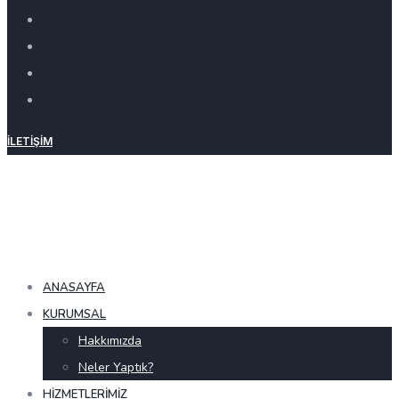
İLETIŞIM
ANASAYFA
KURUMSAL
Hakkımızda
Neler Yaptık?
HIZMETLERIMIZ