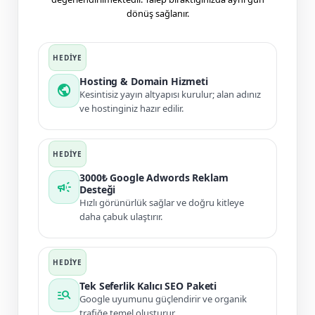
dönüş sağlanır.
Hosting & Domain Hizmeti
public
Kesintisiz yayın altyapısı kurulur; alan adınız
ve hostinginiz hazır edilir.
3000₺ Google Adwords Reklam
campaign
Desteği
Hızlı görünürlük sağlar ve doğru kitleye
daha çabuk ulaştırır.
Tek Seferlik Kalıcı SEO Paketi
manage_search
Google uyumunu güçlendirir ve organik
trafiğe temel oluşturur.