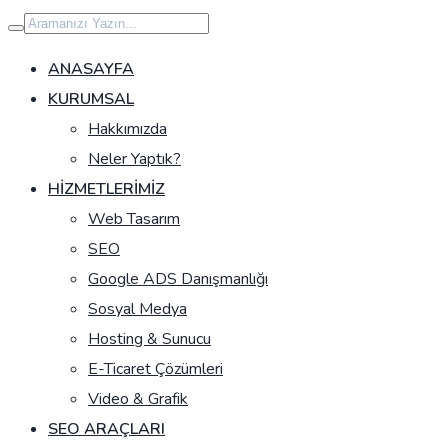
İçeriğe
geç
ANASAYFA
KURUMSAL
Hakkımızda
Neler Yaptık?
HIZMETLERIMIZ
Web Tasarım
SEO
Google ADS Danışmanlığı
Sosyal Medya
Hosting & Sunucu
E-Ticaret Çözümleri
Video & Grafik
SEO ARAÇLARI