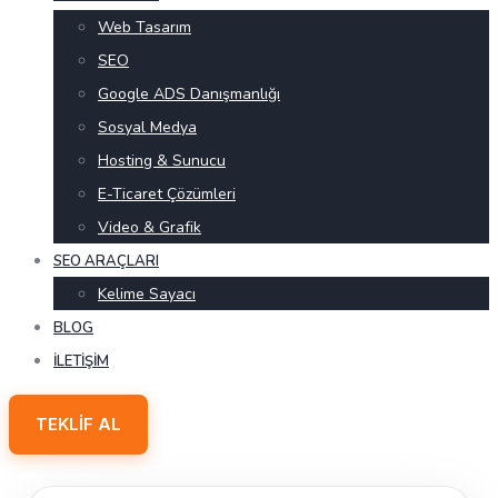
Web Tasarım
SEO
Google ADS Danışmanlığı
Sosyal Medya
Hosting & Sunucu
E-Ticaret Çözümleri
Video & Grafik
SEO ARAÇLARI
Kelime Sayacı
BLOG
İLETIŞIM
TEKLIF AL