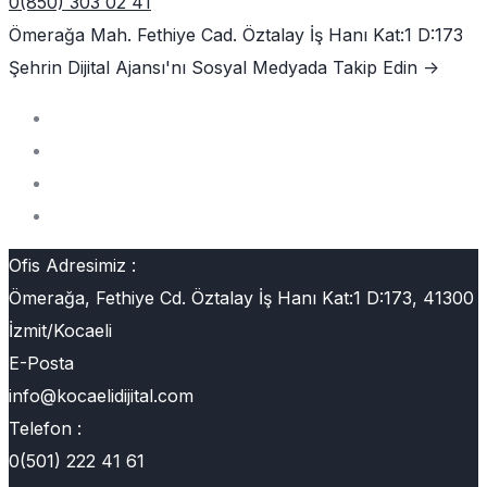
0(850) 303 02 41
Ömerağa Mah. Fethiye Cad. Öztalay İş Hanı Kat:1 D:173
Şehrin Dijital Ajansı'nı
Sosyal Medyada Takip Edin ->
Ofis Adresimiz :
Ömerağa, Fethiye Cd. Öztalay İş Hanı Kat:1 D:173, 41300
İzmit/Kocaeli
E-Posta
info@kocaelidijital.com
Telefon :
0(501) 222 41 61