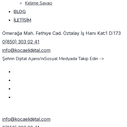
Kelime Sayacı
BLOG
İLETIŞIM
Ömerağa Mah. Fethiye Cad. Öztalay İş Hanı Kat:1 D:173
0(850) 303 02 41
info@kocaelidijital.com
Şehrin Dijital Ajansı'nı
Sosyal Medyada Takip Edin ->
TEKLIF AL
info@kocaelidijital.com