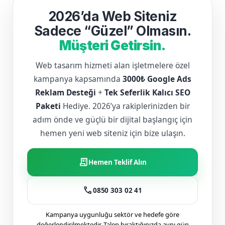
2026’da Web Siteniz
Sadece “Güzel” Olmasın.
Müşteri Getirsin.
Web tasarım hizmeti alan işletmelere özel
kampanya kapsamında
3000₺ Google Ads
Reklam Desteği
+
Tek Seferlik Kalıcı SEO
Paketi
Hediye. 2026’ya rakiplerinizden bir
adım önde ve güçlü bir dijital başlangıç için
hemen yeni web siteniz için bize ulaşın.
receipt_long
Hemen Teklif Alın
call
0850 303 02 41
Kampanya uygunluğu sektör ve hedefe göre
değerlendirilmektedir. Talep bıraktığınızda aynı gün