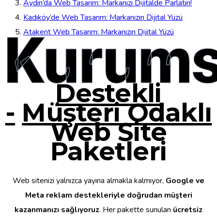
Aydın’da Web Tasarım: Markanızı Dijitalde Parlatın!
Kadıköy’de Web Tasarım: Markanızın Dijital Yüzü
Kurums
Atakent Web Tasarım: Markanızın Dijital Yüzü
Destekli
-
Müşteri Odaklı
Web Site
Paketleri
Web sitenizi yalnızca yayına almakla kalmıyor,
Google ve
Meta reklam destekleriyle doğrudan müşteri
kazanmanızı sağlıyoruz
. Her pakette sunulan
ücretsiz