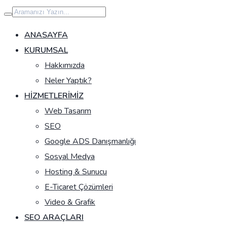
İçeriğe
geç
ANASAYFA
KURUMSAL
Hakkımızda
Neler Yaptık?
HIZMETLERIMIZ
Web Tasarım
SEO
Google ADS Danışmanlığı
Sosyal Medya
Hosting & Sunucu
E-Ticaret Çözümleri
Video & Grafik
SEO ARAÇLARI