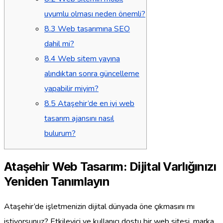
uyumlu olması neden önemli?
8.3
Web tasarımına SEO
dahil mi?
8.4
Web sitem yayına
alındıktan sonra güncelleme
yapabilir miyim?
8.5
Ataşehir’de en iyi web
tasarım ajansını nasıl
bulurum?
Ataşehir Web Tasarım: Dijital Varlığınızı
Yeniden Tanımlayın
Ataşehir’de işletmenizin dijital dünyada öne çıkmasını mı
istiyorsunuz? Etkileyici ve kullanıcı dostu bir web sitesi, marka