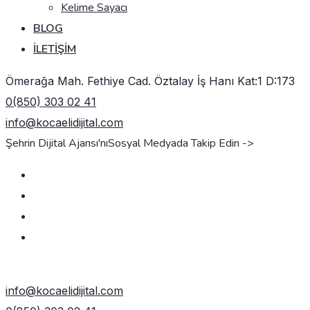
Kelime Sayacı
BLOG
İLETIŞIM
Ömerağa Mah. Fethiye Cad. Öztalay İş Hanı Kat:1 D:173
0(850) 303 02 41
info@kocaelidijital.com
Şehrin Dijital Ajansı'nı
Sosyal Medyada Takip Edin ->
TEKLIF AL
info@kocaelidijital.com