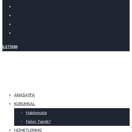
İLETIŞIM
ANASAYFA
KURUMSAL
Hakkımızda
Neler Yaptık?
HIZMETLERIMIZ