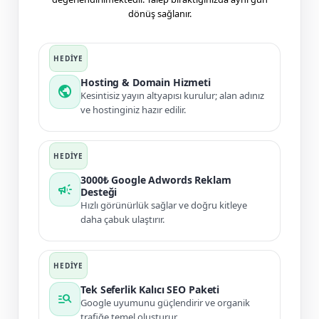
dönüş sağlanır.
Hosting & Domain Hizmeti
public
Kesintisiz yayın altyapısı kurulur; alan adınız
ve hostinginiz hazır edilir.
3000₺ Google Adwords Reklam
campaign
Desteği
Hızlı görünürlük sağlar ve doğru kitleye
daha çabuk ulaştırır.
Tek Seferlik Kalıcı SEO Paketi
manage_search
Google uyumunu güçlendirir ve organik
trafiğe temel oluşturur.