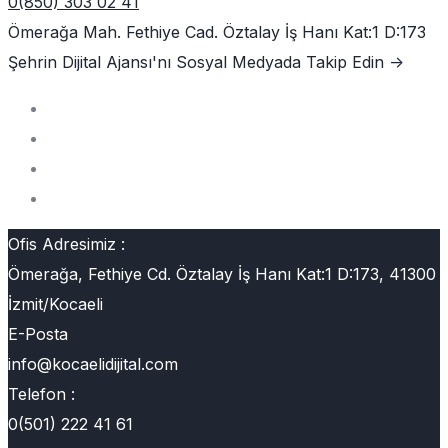
0(850) 303 02 41
Ömerağa Mah. Fethiye Cad. Öztalay İş Hanı Kat:1 D:173
Şehrin Dijital Ajansı'nı
Sosyal Medyada Takip Edin ->
Ofis Adresimiz :
Ömerağa, Fethiye Cd. Öztalay İş Hanı Kat:1 D:173, 41300
İzmit/Kocaeli
E-Posta
info@kocaelidijital.com
Telefon :
0(501) 222 41 61