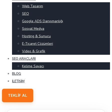
Web Tasarım
SEO
Google ADS Danışmanlığı
Sosyal Medya
Hosting & Sunucu
E-Ticaret Çözümleri
Video & Grafik
SEO ARAÇLARI
Kelime Sayacı
BLOG
İLETIŞIM
TEKLIF AL