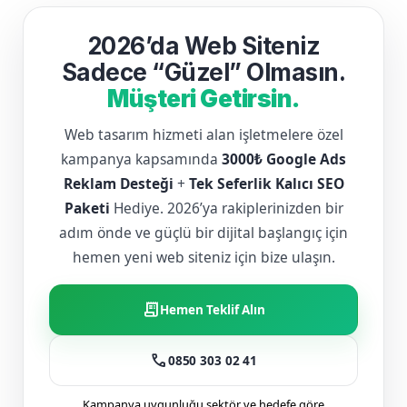
2026’da Web Siteniz
Sadece “Güzel” Olmasın.
Müşteri Getirsin.
Web tasarım hizmeti alan işletmelere özel
kampanya kapsamında
3000₺ Google Ads
Reklam Desteği
+
Tek Seferlik Kalıcı SEO
Paketi
Hediye. 2026’ya rakiplerinizden bir
adım önde ve güçlü bir dijital başlangıç için
hemen yeni web siteniz için bize ulaşın.
receipt_long
Hemen Teklif Alın
call
0850 303 02 41
Kampanya uygunluğu sektör ve hedefe göre