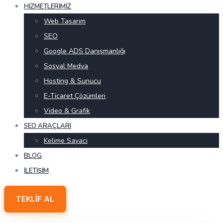
HIZMETLERIMIZ
Web Tasarım
SEO
Google ADS Danışmanlığı
Sosyal Medya
Hosting & Sunucu
E-Ticaret Çözümleri
Video & Grafik
SEO ARAÇLARI
Kelime Sayacı
BLOG
İLETIŞIM
TEKLIF AL