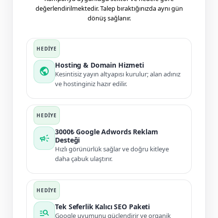
değerlendirilmektedir. Talep bıraktığınızda aynı gün
dönüş sağlanır.
Hosting & Domain Hizmeti
public
Kesintisiz yayın altyapısı kurulur; alan adınız
ve hostinginiz hazır edilir.
3000₺ Google Adwords Reklam
campaign
Desteği
Hızlı görünürlük sağlar ve doğru kitleye
daha çabuk ulaştırır.
Tek Seferlik Kalıcı SEO Paketi
manage_search
Google uyumunu güçlendirir ve organik