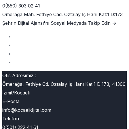
0(850) 303 02 41
Ömerağa Mah. Fethiye Cad. Öztalay İş Hanı Kat:1 D:173
Şehrin Dijital Ajansı'nı
Sosyal Medyada Takip Edin ->
Ofis Adresimiz :
Ömerağa, Fethiye Cd. Öztalay İş Hanı Kat:1 D:173, 41300
İzmit/Kocaeli
E-Posta
info@kocaelidijital.com
Telefon :
0(501) 222 41 61