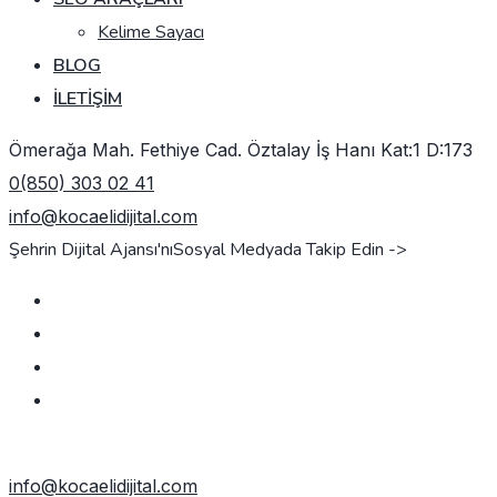
Kelime Sayacı
BLOG
İLETIŞIM
Ömerağa Mah. Fethiye Cad. Öztalay İş Hanı Kat:1 D:173
0(850) 303 02 41
info@kocaelidijital.com
Şehrin Dijital Ajansı'nı
Sosyal Medyada Takip Edin ->
TEKLIF AL
info@kocaelidijital.com