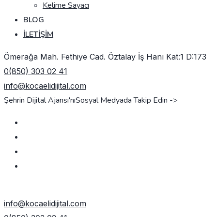
Kelime Sayacı
BLOG
İLETIŞIM
Ömerağa Mah. Fethiye Cad. Öztalay İş Hanı Kat:1 D:173
0(850) 303 02 41
info@kocaelidijital.com
Şehrin Dijital Ajansı'nı
Sosyal Medyada Takip Edin ->
TEKLIF AL
info@kocaelidijital.com