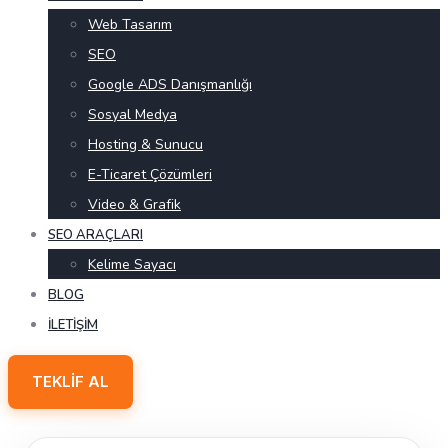
Web Tasarım
SEO
Google ADS Danışmanlığı
Sosyal Medya
Hosting & Sunucu
E-Ticaret Çözümleri
Video & Grafik
SEO ARAÇLARI
Kelime Sayacı
BLOG
İLETIŞIM
TEKLIF AL