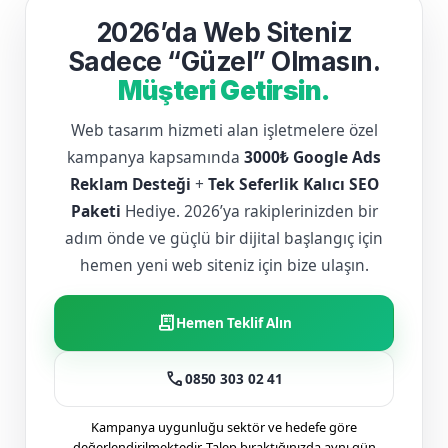
2026’da Web Siteniz
Sadece “Güzel” Olmasın.
Müşteri Getirsin.
Web tasarım hizmeti alan işletmelere özel
kampanya kapsamında
3000₺ Google Ads
Reklam Desteği
+
Tek Seferlik Kalıcı SEO
Paketi
Hediye. 2026’ya rakiplerinizden bir
adım önde ve güçlü bir dijital başlangıç için
hemen yeni web siteniz için bize ulaşın.
receipt_long
Hemen Teklif Alın
call
0850 303 02 41
Kampanya uygunluğu sektör ve hedefe göre
değerlendirilmektedir. Talep bıraktığınızda aynı gün