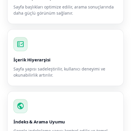
Sayfa başlıkları optimize edilir, arama sonuçlarında
daha güçlü görünüm sağlanır.
fact_check
İçerik Hiyerarşisi
Sayfa yapısı sadeleştirilir, kullanıcı deneyimi ve
okunabilirlik artırılır.
public
İndeks & Arama Uyumu
Google indeksleme yapısı kontrol edilir ve temel