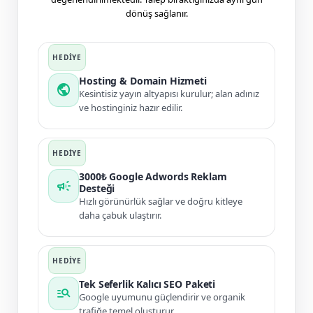
dönüş sağlanır.
Hosting & Domain Hizmeti
public
Kesintisiz yayın altyapısı kurulur; alan adınız
ve hostinginiz hazır edilir.
3000₺ Google Adwords Reklam
campaign
Desteği
Hızlı görünürlük sağlar ve doğru kitleye
daha çabuk ulaştırır.
Tek Seferlik Kalıcı SEO Paketi
manage_search
Google uyumunu güçlendirir ve organik
trafiğe temel oluşturur.