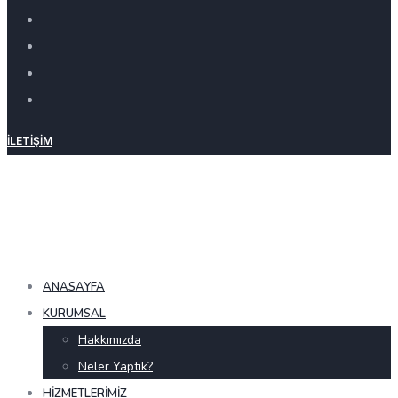
İLETIŞIM
ANASAYFA
KURUMSAL
Hakkımızda
Neler Yaptık?
HIZMETLERIMIZ