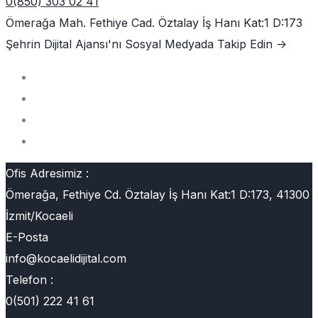
0(850) 303 02 41
Ömerağa Mah. Fethiye Cad. Öztalay İş Hanı Kat:1 D:173
Şehrin Dijital Ajansı'nı
Sosyal Medyada Takip Edin ->
Ofis Adresimiz :
Ömerağa, Fethiye Cd. Öztalay İş Hanı Kat:1 D:173, 41300
İzmit/Kocaeli
E-Posta
info@kocaelidijital.com
Telefon :
0(501) 222 41 61