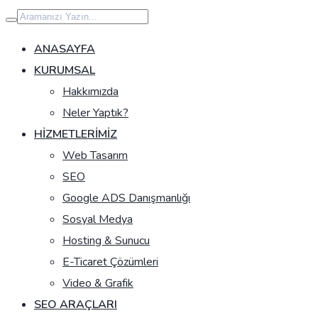
İçeriğe
geç
ANASAYFA
KURUMSAL
Hakkımızda
Neler Yaptık?
HIZMETLERIMIZ
Web Tasarım
SEO
Google ADS Danışmanlığı
Sosyal Medya
Hosting & Sunucu
E-Ticaret Çözümleri
Video & Grafik
SEO ARAÇLARI