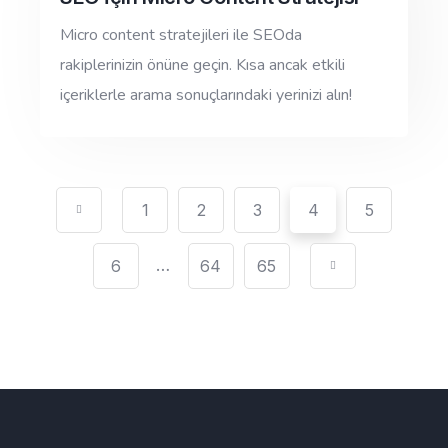
Micro content stratejileri ile SEOda
rakiplerinizin önüne geçin. Kısa ancak etkili
içeriklerle arama sonuçlarındaki yerinizi alın!
1
2
3
4
5
…
6
64
65