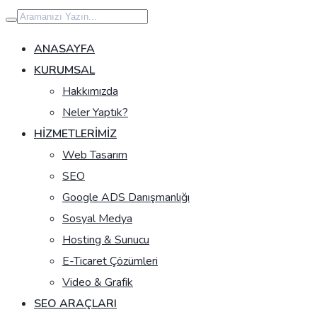
İçeriğe
geç
ANASAYFA
KURUMSAL
Hakkımızda
Neler Yaptık?
HIZMETLERIMIZ
Web Tasarım
SEO
Google ADS Danışmanlığı
Sosyal Medya
Hosting & Sunucu
E-Ticaret Çözümleri
Video & Grafik
SEO ARAÇLARI