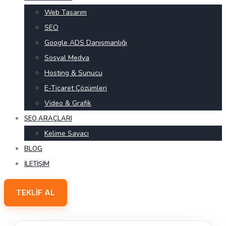
Web Tasarım
SEO
Google ADS Danışmanlığı
Sosyal Medya
Hosting & Sunucu
E-Ticaret Çözümleri
Video & Grafik
SEO ARAÇLARI
Kelime Sayacı
BLOG
İLETIŞIM
TEKLIF AL