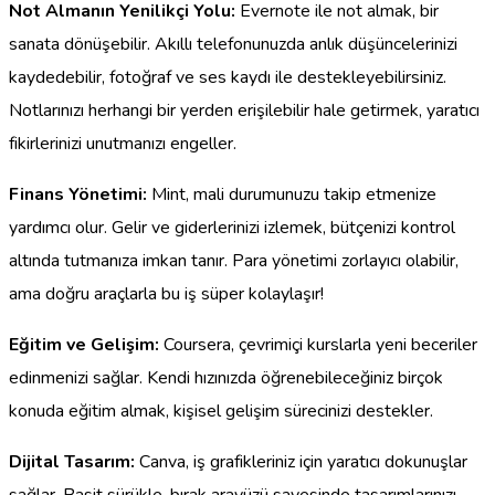
Not Almanın Yenilikçi Yolu:
Evernote ile not almak, bir
sanata dönüşebilir. Akıllı telefonunuzda anlık düşüncelerinizi
kaydedebilir, fotoğraf ve ses kaydı ile destekleyebilirsiniz.
Notlarınızı herhangi bir yerden erişilebilir hale getirmek, yaratıcı
fikirlerinizi unutmanızı engeller.
Finans Yönetimi:
Mint, mali durumunuzu takip etmenize
yardımcı olur. Gelir ve giderlerinizi izlemek, bütçenizi kontrol
altında tutmanıza imkan tanır. Para yönetimi zorlayıcı olabilir,
ama doğru araçlarla bu iş süper kolaylaşır!
Eğitim ve Gelişim:
Coursera, çevrimiçi kurslarla yeni beceriler
edinmenizi sağlar. Kendi hızınızda öğrenebileceğiniz birçok
konuda eğitim almak, kişisel gelişim sürecinizi destekler.
Dijital Tasarım:
Canva, iş grafikleriniz için yaratıcı dokunuşlar
sağlar. Basit sürükle-bırak arayüzü sayesinde tasarımlarınızı