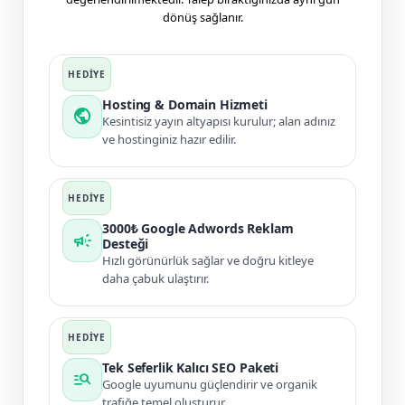
dönüş sağlanır.
Hosting & Domain Hizmeti
public
Kesintisiz yayın altyapısı kurulur; alan adınız
ve hostinginiz hazır edilir.
3000₺ Google Adwords Reklam
campaign
Desteği
Hızlı görünürlük sağlar ve doğru kitleye
daha çabuk ulaştırır.
Tek Seferlik Kalıcı SEO Paketi
manage_search
Google uyumunu güçlendirir ve organik
trafiğe temel oluşturur.