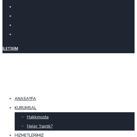
İLETIŞIM
ANASAYFA
KURUMSAL
Hakkımızda
Neler Yaptık?
HIZMETLERIMIZ