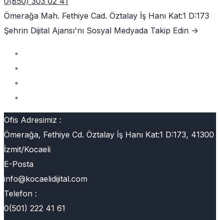
0(850) 303 02 41
Ömerağa Mah. Fethiye Cad. Öztalay İş Hanı Kat:1 D:173
Şehrin Dijital Ajansı'nı
Sosyal Medyada Takip Edin ->
Ofis Adresimiz :
Ömerağa, Fethiye Cd. Öztalay İş Hanı Kat:1 D:173, 41300
İzmit/Kocaeli
E-Posta
info@kocaelidijital.com
Telefon :
0(501) 222 41 61