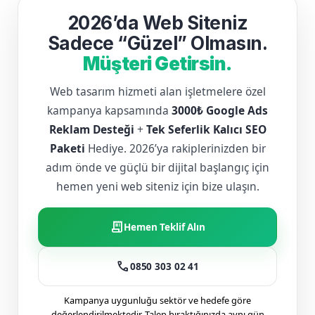
2026’da Web Siteniz
Sadece “Güzel” Olmasın.
Müşteri Getirsin.
Web tasarım hizmeti alan işletmelere özel
kampanya kapsamında
3000₺ Google Ads
Reklam Desteği
+
Tek Seferlik Kalıcı SEO
Paketi
Hediye. 2026’ya rakiplerinizden bir
adım önde ve güçlü bir dijital başlangıç için
hemen yeni web siteniz için bize ulaşın.
receipt_long
Hemen Teklif Alın
call
0850 303 02 41
Kampanya uygunluğu sektör ve hedefe göre
değerlendirilmektedir. Talep bıraktığınızda aynı gün