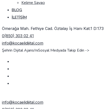
Kelime Sayacı
BLOG
İLETIŞIM
Ömerağa Mah. Fethiye Cad. Öztalay İş Hanı Kat:1 D:173
0(850) 303 02 41
info@kocaelidijital.com
Şehrin Dijital Ajansı'nı
Sosyal Medyada Takip Edin ->
TEKLIF AL
info@kocaelidijital.com