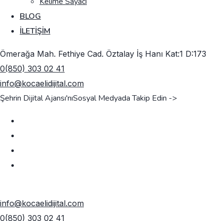
Kelime Sayacı
BLOG
İLETIŞIM
Ömerağa Mah. Fethiye Cad. Öztalay İş Hanı Kat:1 D:173
0(850) 303 02 41
info@kocaelidijital.com
Şehrin Dijital Ajansı'nı
Sosyal Medyada Takip Edin ->
TEKLIF AL
info@kocaelidijital.com
0(850) 303 02 41