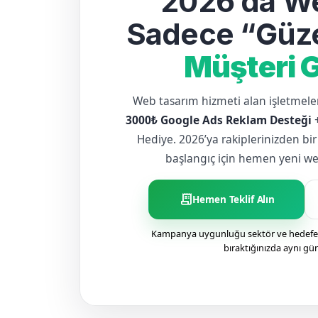
2026’da We
Sadece “Güze
Müşteri G
Web tasarım hizmeti alan işletme
3000₺ Google Ads Reklam Desteği
Hediye. 2026’ya rakiplerinizden bir
başlangıç için hemen yeni web 
receipt_long
Hemen Teklif Alın
Kampanya uygunluğu sektör ve hedefe g
bıraktığınızda aynı gü