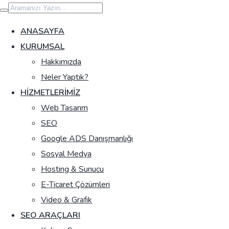
İçeriğe
geç
ANASAYFA
KURUMSAL
Hakkımızda
Neler Yaptık?
HIZMETLERIMIZ
Web Tasarım
SEO
Google ADS Danışmanlığı
Sosyal Medya
Hosting & Sunucu
E-Ticaret Çözümleri
Video & Grafik
SEO ARAÇLARI