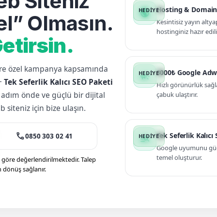
b Siteniz
Hosting & Domain
public
l” Olmasın.
Kesintisiz yayın altya
hostinginiz hazır edili
etirsin.
lere özel kampanya kapsamında
3000₺ Google Adw
campaign
+
Tek Seferlik Kalıcı SEO Paketi
Hızlı görünürlük sağl
 adım önde ve güçlü bir dijital
çabuk ulaştırır.
siteniz için bize ulaşın.
call
Tek Seferlik Kalıcı
0850 303 02 41
manage_search
Google uyumunu güçle
temel oluşturur.
öre değerlendirilmektedir. Talep
n dönüş sağlanır.