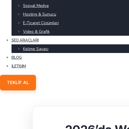
Sosyal Medya
Hosting & Sunucu
E-Ticaret Çözümleri
Video & Grafik
SEO ARAÇLARI
Kelime Sayacı
BLOG
İLETIŞIM
TEKLIF AL