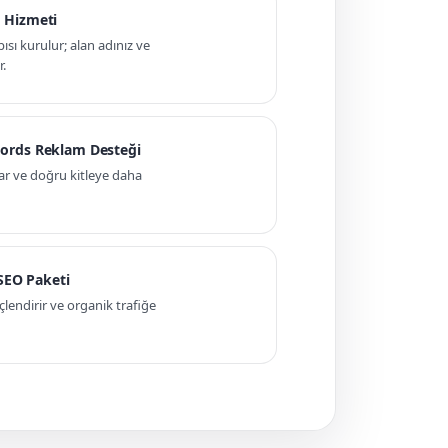
 Hizmeti
pısı kurulur; alan adınız ve
r.
ords Reklam Desteği
ar ve doğru kitleye daha
 SEO Paketi
ndirir ve organik trafiğe