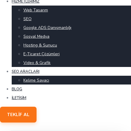
HIZMETLERIMIZ
Web Tasarım
SEO
Google ADS Danışmanlığı
Sosyal Medya
Hosting & Sunucu
E-Ticaret Çözümleri
Video & Grafik
SEO ARAÇLARI
Kelime Sayacı
BLOG
İLETIŞIM
TEKLIF AL