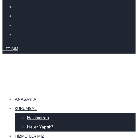
İLETIŞIM
ANASAYFA
KURUMSAL
Hakkımızda
Neler Yaptık?
HIZMETLERIMIZ