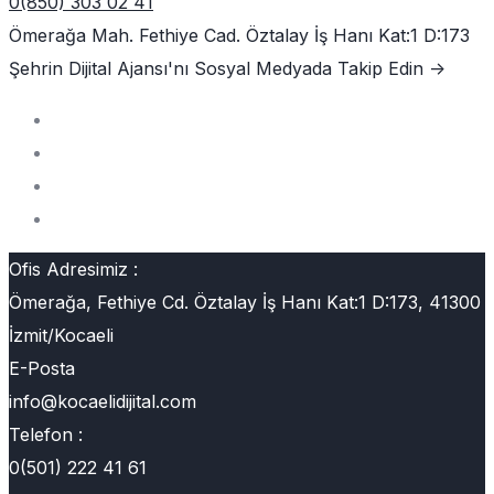
0(850) 303 02 41
Ömerağa Mah. Fethiye Cad. Öztalay İş Hanı Kat:1 D:173
Şehrin Dijital Ajansı'nı
Sosyal Medyada Takip Edin ->
Ofis Adresimiz :
Ömerağa, Fethiye Cd. Öztalay İş Hanı Kat:1 D:173, 41300
İzmit/Kocaeli
E-Posta
info@kocaelidijital.com
Telefon :
0(501) 222 41 61