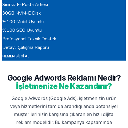
Sınırsız E-Posta Adresi
30GB NVM-E Disk
%100 Mobil Uyumlu
%100 SEO Uyumlu
Profesyonel Teknik Destek
Detaylı Çalışma Raporu
HEMEN BILGI AL
Google Adwords Reklamı Nedir?
İşletmenize Ne Kazandırır?
Google Adwords (Google Ads), işletmenizin ürün
veya hizmetlerini tam da arandığı anda potansiyel
müşterilerinizin karşısına çıkaran en hızlı dijital
reklam modelidir. Bu kampanya kapsamında