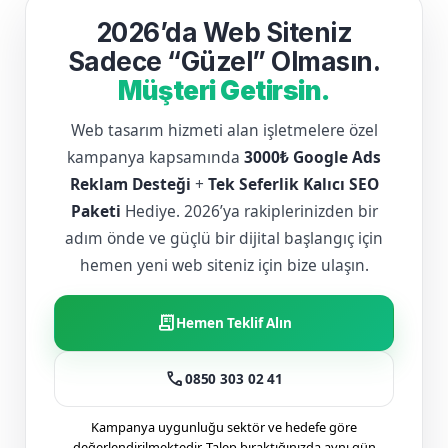
2026’da Web Siteniz
Sadece “Güzel” Olmasın.
Müşteri Getirsin.
Web tasarım hizmeti alan işletmelere özel
kampanya kapsamında
3000₺ Google Ads
Reklam Desteği
+
Tek Seferlik Kalıcı SEO
Paketi
Hediye. 2026’ya rakiplerinizden bir
adım önde ve güçlü bir dijital başlangıç için
hemen yeni web siteniz için bize ulaşın.
receipt_long
Hemen Teklif Alın
call
0850 303 02 41
Kampanya uygunluğu sektör ve hedefe göre
değerlendirilmektedir. Talep bıraktığınızda aynı gün