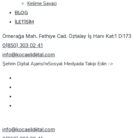
Kelime Sayacı
BLOG
İLETIŞIM
Ömerağa Mah. Fethiye Cad. Öztalay İş Hanı Kat:1 D:173
0(850) 303 02 41
info@kocaelidijital.com
Şehrin Dijital Ajansı'nı
Sosyal Medyada Takip Edin ->
TEKLIF AL
info@kocaelidijital.com