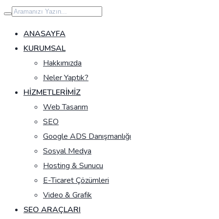
İçeriğe
geç
ANASAYFA
KURUMSAL
Hakkımızda
Neler Yaptık?
HIZMETLERIMIZ
Web Tasarım
SEO
Google ADS Danışmanlığı
Sosyal Medya
Hosting & Sunucu
E-Ticaret Çözümleri
Video & Grafik
SEO ARAÇLARI