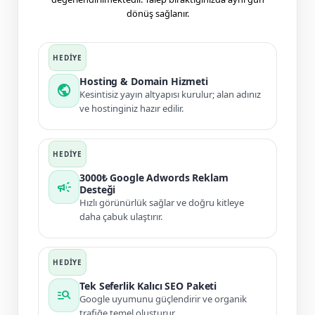
dönüş sağlanır.
Hosting & Domain Hizmeti
public
Kesintisiz yayın altyapısı kurulur; alan adınız
ve hostinginiz hazır edilir.
3000₺ Google Adwords Reklam
campaign
Desteği
Hızlı görünürlük sağlar ve doğru kitleye
daha çabuk ulaştırır.
Tek Seferlik Kalıcı SEO Paketi
manage_search
Google uyumunu güçlendirir ve organik
trafiğe temel oluşturur.