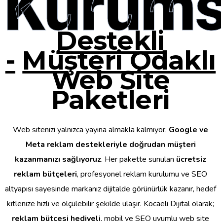
Kurums
Destekli
-
Müşteri Odaklı
Web Site
Paketleri
Web sitenizi yalnızca yayına almakla kalmıyor,
Google ve
Meta reklam destekleriyle doğrudan müşteri
kazanmanızı sağlıyoruz
. Her pakette sunulan
ücretsiz
reklam bütçeleri
, profesyonel reklam kurulumu ve SEO
altyapısı sayesinde markanız dijitalde görünürlük kazanır, hedef
kitlenize hızlı ve ölçülebilir şekilde ulaşır. Kocaeli Dijital olarak;
reklam bütçesi hediyeli
, mobil ve SEO uyumlu web site