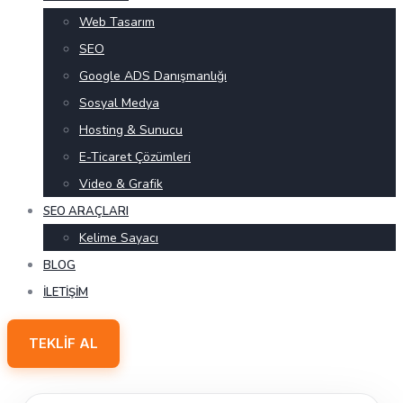
Web Tasarım
SEO
Google ADS Danışmanlığı
Sosyal Medya
Hosting & Sunucu
E-Ticaret Çözümleri
Video & Grafik
SEO ARAÇLARI
Kelime Sayacı
BLOG
İLETIŞIM
TEKLIF AL