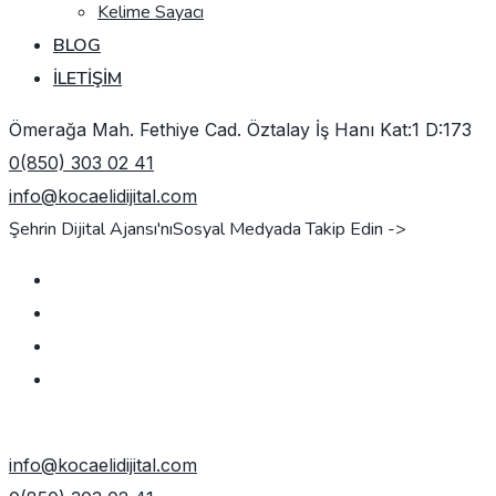
Kelime Sayacı
BLOG
İLETIŞIM
Ömerağa Mah. Fethiye Cad. Öztalay İş Hanı Kat:1 D:173
0(850) 303 02 41
info@kocaelidijital.com
Şehrin Dijital Ajansı'nı
Sosyal Medyada Takip Edin ->
TEKLIF AL
info@kocaelidijital.com