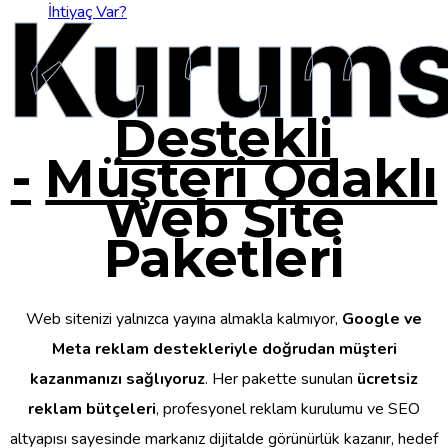
Kurums
İhtiyaç Var?
Destekli
-
Müşteri Odaklı
Web Site
Paketleri
Web sitenizi yalnızca yayına almakla kalmıyor,
Google ve
Meta reklam destekleriyle doğrudan müşteri
kazanmanızı sağlıyoruz
. Her pakette sunulan
ücretsiz
reklam bütçeleri
, profesyonel reklam kurulumu ve SEO
altyapısı sayesinde markanız dijitalde görünürlük kazanır, hedef