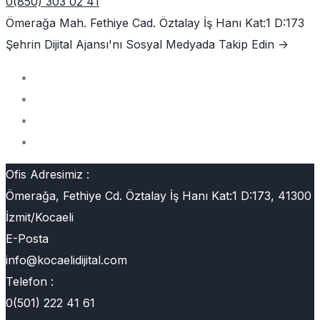
0(850) 303 02 41
Ömerağa Mah. Fethiye Cad. Öztalay İş Hanı Kat:1 D:173
Şehrin Dijital Ajansı'nı
Sosyal Medyada Takip Edin ->
Ofis Adresimiz :
Ömerağa, Fethiye Cd. Öztalay İş Hanı Kat:1 D:173, 41300
İzmit/Kocaeli
E-Posta
info@kocaelidijital.com
Telefon :
0(501) 222 41 61