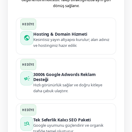
dönüş sağlanır.
Hosting & Domain Hizmeti
public
Kesintisiz yayın altyapısı kurulur; alan adınız
ve hostinginiz hazır edilir.
3000₺ Google Adwords Reklam
campaign
Desteği
Hızlı görünürlük sağlar ve doğru kitleye
daha çabuk ulaştırır.
Tek Seferlik Kalıcı SEO Paketi
manage_search
Google uyumunu güçlendirir ve organik
trafiğe temel oluşturur.