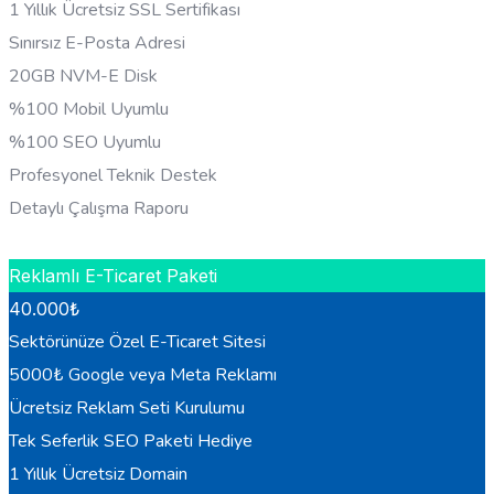
1 Yıllık Ücretsiz SSL Sertifikası
Sınırsız E-Posta Adresi
20GB NVM-E Disk
%100 Mobil Uyumlu
%100 SEO Uyumlu
Profesyonel Teknik Destek
Detaylı Çalışma Raporu
HEMEN BILGI AL
Reklamlı E-Ticaret Paketi
40.000
₺
Sektörünüze Özel E-Ticaret Sitesi
5000₺ Google veya Meta Reklamı
Ücretsiz Reklam Seti Kurulumu
Tek Seferlik SEO Paketi Hediye
1 Yıllık Ücretsiz Domain