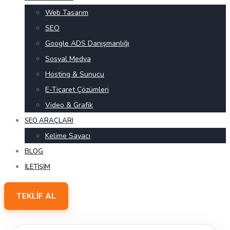
Web Tasarım
SEO
Google ADS Danışmanlığı
Sosyal Medya
Hosting & Sunucu
E-Ticaret Çözümleri
Video & Grafik
SEO ARAÇLARI
Kelime Sayacı
BLOG
İLETIŞIM
TEKLIF AL