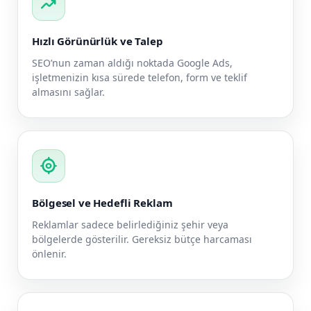
trending_up
Hızlı Görünürlük ve Talep
SEO’nun zaman aldığı noktada Google Ads,
işletmenizin kısa sürede telefon, form ve teklif
almasını sağlar.
my_location
Bölgesel ve Hedefli Reklam
Reklamlar sadece belirlediğiniz şehir veya
bölgelerde gösterilir. Gereksiz bütçe harcaması
önlenir.