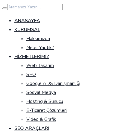
İçeriğe
geç
ANASAYFA
KURUMSAL
Hakkımızda
Neler Yaptık?
HIZMETLERIMIZ
Web Tasarım
SEO
Google ADS Danışmanlığı
Sosyal Medya
Hosting & Sunucu
E-Ticaret Çözümleri
Video & Grafik
SEO ARAÇLARI