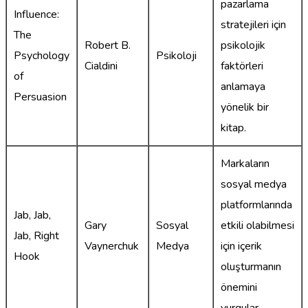
pazarlama
Influence:
stratejileri için
The
Robert B.
psikolojik
Psychology
Psikoloji
Cialdini
faktörleri
of
anlamaya
Persuasion
yönelik bir
kitap.
Markaların
sosyal medya
platformlarında
Jab, Jab,
Gary
Sosyal
etkili olabilmesi
Jab, Right
Vaynerchuk
Medya
için içerik
Hook
oluşturmanın
önemini