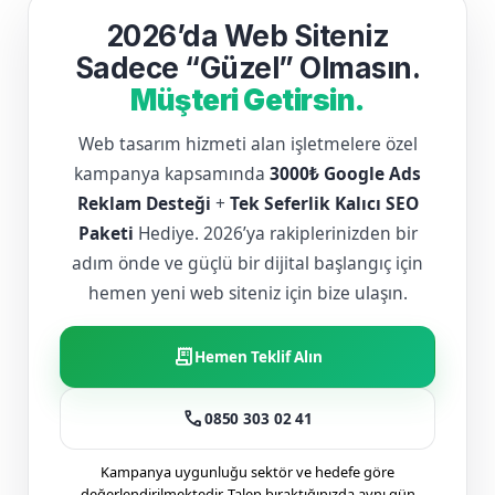
2026’da Web Siteniz
Sadece “Güzel” Olmasın.
Müşteri Getirsin.
Web tasarım hizmeti alan işletmelere özel
kampanya kapsamında
3000₺ Google Ads
Reklam Desteği
+
Tek Seferlik Kalıcı SEO
Paketi
Hediye. 2026’ya rakiplerinizden bir
adım önde ve güçlü bir dijital başlangıç için
hemen yeni web siteniz için bize ulaşın.
receipt_long
Hemen Teklif Alın
call
0850 303 02 41
Kampanya uygunluğu sektör ve hedefe göre
değerlendirilmektedir. Talep bıraktığınızda aynı gün