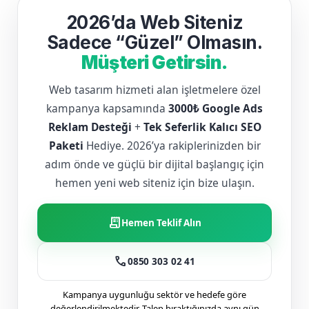
2026’da Web Siteniz
Sadece “Güzel” Olmasın.
Müşteri Getirsin.
Web tasarım hizmeti alan işletmelere özel
kampanya kapsamında
3000₺ Google Ads
Reklam Desteği
+
Tek Seferlik Kalıcı SEO
Paketi
Hediye. 2026’ya rakiplerinizden bir
adım önde ve güçlü bir dijital başlangıç için
hemen yeni web siteniz için bize ulaşın.
receipt_long
Hemen Teklif Alın
call
0850 303 02 41
Kampanya uygunluğu sektör ve hedefe göre
değerlendirilmektedir. Talep bıraktığınızda aynı gün