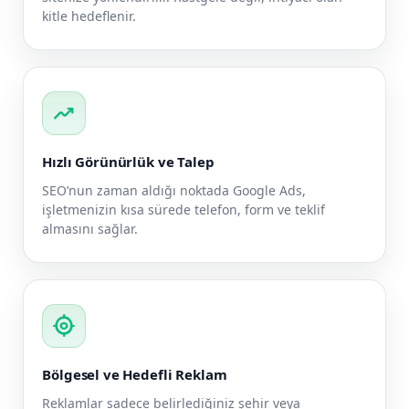
kitle hedeflenir.
trending_up
Hızlı Görünürlük ve Talep
SEO’nun zaman aldığı noktada Google Ads,
işletmenizin kısa sürede telefon, form ve teklif
almasını sağlar.
my_location
Bölgesel ve Hedefli Reklam
Reklamlar sadece belirlediğiniz şehir veya