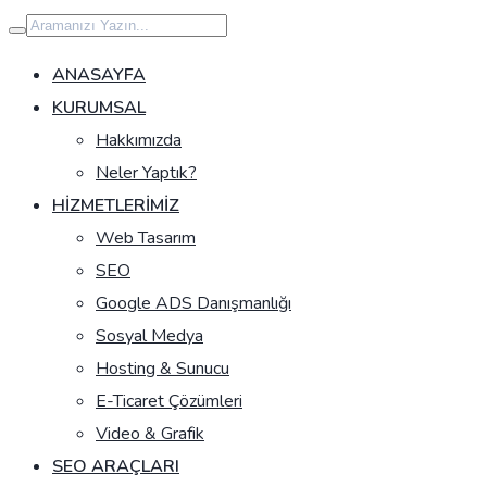
İçeriğe
geç
ANASAYFA
KURUMSAL
Hakkımızda
Neler Yaptık?
HIZMETLERIMIZ
Web Tasarım
SEO
Google ADS Danışmanlığı
Sosyal Medya
Hosting & Sunucu
E-Ticaret Çözümleri
Video & Grafik
SEO ARAÇLARI