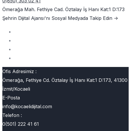
0(850) 303 02 41
Ömerağa Mah. Fethiye Cad. Öztalay İş Hanı Kat:1 D:173
Şehrin Dijital Ajansı'nı
Sosyal Medyada Takip Edin ->
Ofis Adresimiz :
Ömerağa, Fethiye Cd. Öztalay İş Hanı Kat:1 D:173, 41300
İzmit/Kocaeli
E-Posta
info@kocaelidijital.com
Telefon :
0(501) 222 41 61