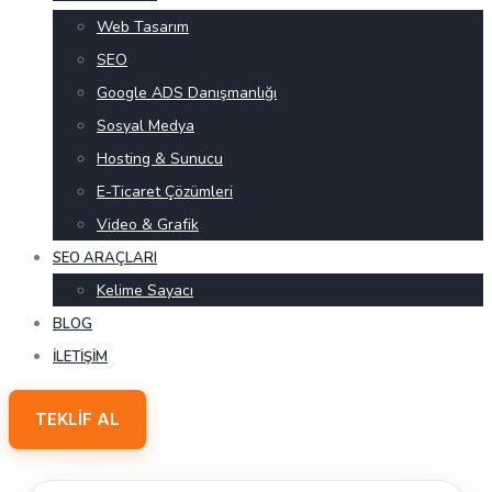
Web Tasarım
SEO
Google ADS Danışmanlığı
Sosyal Medya
Hosting & Sunucu
E-Ticaret Çözümleri
Video & Grafik
SEO ARAÇLARI
Kelime Sayacı
BLOG
İLETIŞIM
TEKLIF AL