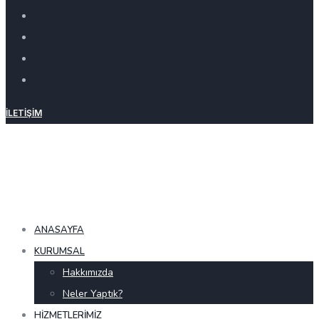
İLETIŞIM
ANASAYFA
KURUMSAL
Hakkımızda
Neler Yaptık?
HIZMETLERIMIZ