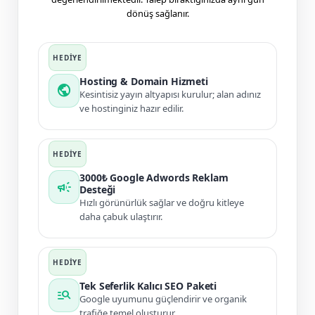
dönüş sağlanır.
Hosting & Domain Hizmeti
public
Kesintisiz yayın altyapısı kurulur; alan adınız
ve hostinginiz hazır edilir.
3000₺ Google Adwords Reklam
campaign
Desteği
Hızlı görünürlük sağlar ve doğru kitleye
daha çabuk ulaştırır.
Tek Seferlik Kalıcı SEO Paketi
manage_search
Google uyumunu güçlendirir ve organik
trafiğe temel oluşturur.