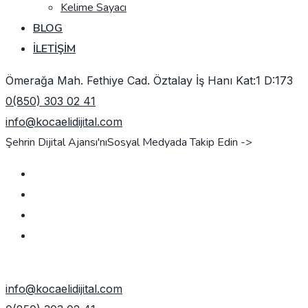
Kelime Sayacı
BLOG
İLETIŞIM
Ömerağa Mah. Fethiye Cad. Öztalay İş Hanı Kat:1 D:173
0(850) 303 02 41
info@kocaelidijital.com
Şehrin Dijital Ajansı'nı
Sosyal Medyada Takip Edin ->
TEKLIF AL
info@kocaelidijital.com