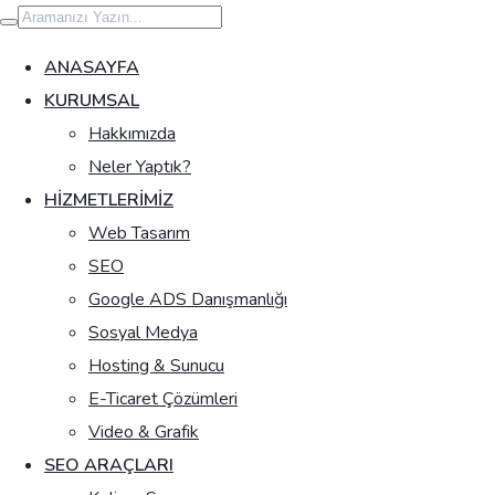
İçeriğe
geç
ANASAYFA
KURUMSAL
Hakkımızda
Neler Yaptık?
HIZMETLERIMIZ
Web Tasarım
SEO
Google ADS Danışmanlığı
Sosyal Medya
Hosting & Sunucu
E-Ticaret Çözümleri
Video & Grafik
SEO ARAÇLARI