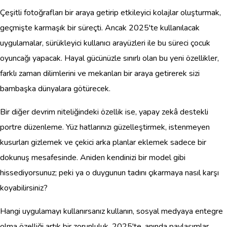
Çeşitli fotoğrafları bir araya getirip etkileyici kolajlar oluşturmak,
geçmişte karmaşık bir süreçti. Ancak 2025'te kullanılacak
uygulamalar, sürükleyici kullanıcı arayüzleri ile bu süreci çocuk
oyuncağı yapacak. Hayal gücünüzle sınırlı olan bu yeni özellikler,
farklı zaman dilimlerini ve mekanları bir araya getirerek sizi
bambaşka dünyalara götürecek.
Bir diğer devrim niteliğindeki özellik ise, yapay zekâ destekli
portre düzenleme. Yüz hatlarınızı güzelleştirmek, istenmeyen
kusurları gizlemek ve çekici arka planlar eklemek sadece bir
dokunuş mesafesinde. Aniden kendinizi bir model gibi
hissediyorsunuz; peki ya o duygunun tadını çıkarmaya nasıl karşı
koyabilirsiniz?
Hangi uygulamayı kullanırsanız kullanın, sosyal medyaya entegre
olma özelliği artık bir zorunluluk. 2025'te, anında paylaşımlar