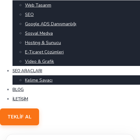
Web Tasarım
SEO
Google ADS Danışmanlığı
Sosyal Medya
Hosting & Sunucu
E-Ticaret Çözümleri
Video & Grafik
SEO ARAÇLARI
Kelime Sayacı
BLOG
İLETIŞIM
TEKLIF AL