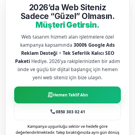
2026’da Web Siteniz
Sadece “Güzel” Olmasın.
Müşteri Getirsin.
Web tasarım hizmeti alan işletmelere özel
kampanya kapsamında
3000₺ Google Ads
Reklam Desteği
+
Tek Seferlik Kalıcı SEO
Paketi
Hediye. 2026’ya rakiplerinizden bir adım
önde ve güçlü bir dijital başlangıç için hemen
yeni web siteniz için bize ulaşın.
receipt_long
Hemen Teklif Alın
call
0850 303 02 41
Kampanya uygunluğu sektör ve hedefe göre
değerlendirilmektedir. Talep bıraktığınızda aynı gün dönüş