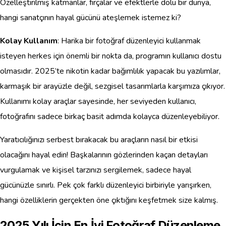
Özelleştirilmiş katmanlar, fırçalar ve efektlerle dolu bir dünya,
hangi sanatçının hayal gücünü ateşlemek istemez ki?
Kolay Kullanım
: Harika bir fotoğraf düzenleyici kullanmak
isteyen herkes için önemli bir nokta da, programın kullanıcı dostu
olmasıdır. 2025’te nikotin kadar bağımlılık yapacak bu yazılımlar,
karmaşık bir arayüzle değil, sezgisel tasarımlarla karşımıza çıkıyor.
Kullanımı kolay araçlar sayesinde, her seviyeden kullanıcı,
fotoğrafını sadece birkaç basit adımda kolayca düzenleyebiliyor.
Yaratıcılığınızı serbest bırakacak bu araçların nasıl bir etkisi
olacağını hayal edin! Başkalarının gözlerinden kaçan detayları
vurgulamak ve kişisel tarzınızı sergilemek, sadece hayal
gücünüzle sınırlı. Pek çok farklı düzenleyici birbiriyle yarışırken,
hangi özelliklerin gerçekten öne çıktığını keşfetmek size kalmış.
2025 Yılı İçin En İyi Fotoğraf Düzenleme