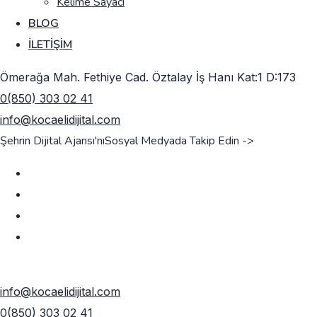
Kelime Sayacı
BLOG
İLETIŞIM
Ömerağa Mah. Fethiye Cad. Öztalay İş Hanı Kat:1 D:173
0(850) 303 02 41
info@kocaelidijital.com
Şehrin Dijital Ajansı'nı
Sosyal Medyada Takip Edin ->
TEKLIF AL
info@kocaelidijital.com
0(850) 303 02 41