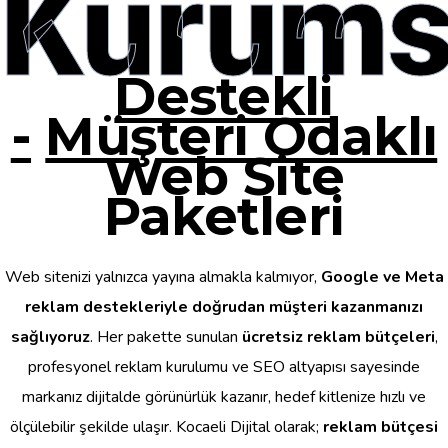
Kurums
Destekli
-
Müşteri Odaklı
Web Site
Paketleri
Web sitenizi yalnızca yayına almakla kalmıyor,
Google ve Meta
reklam destekleriyle doğrudan müşteri kazanmanızı
sağlıyoruz
. Her pakette sunulan
ücretsiz reklam bütçeleri
,
profesyonel reklam kurulumu ve SEO altyapısı sayesinde
markanız dijitalde görünürlük kazanır, hedef kitlenize hızlı ve
ölçülebilir şekilde ulaşır. Kocaeli Dijital olarak;
reklam bütçesi