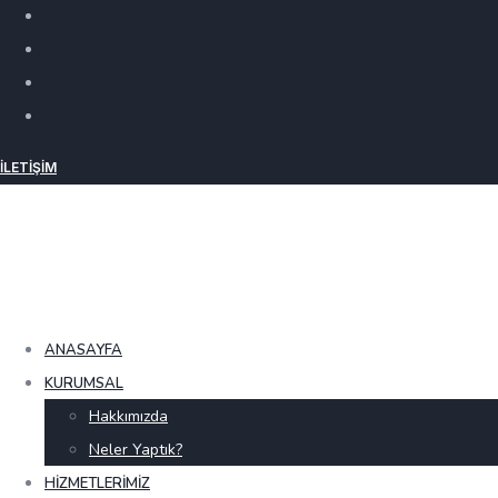
İLETIŞIM
ANASAYFA
KURUMSAL
Hakkımızda
Neler Yaptık?
HIZMETLERIMIZ