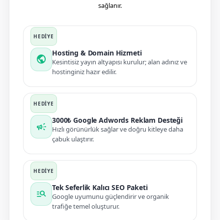
sağlanır.
Hosting & Domain Hizmeti
public
Kesintisiz yayın altyapısı kurulur; alan adınız ve
hostinginiz hazır edilir.
3000₺ Google Adwords Reklam Desteği
campaign
Hızlı görünürlük sağlar ve doğru kitleye daha
çabuk ulaştırır.
Tek Seferlik Kalıcı SEO Paketi
manage_search
Google uyumunu güçlendirir ve organik
trafiğe temel oluşturur.