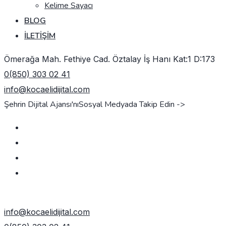
Kelime Sayacı
BLOG
İLETIŞIM
Ömerağa Mah. Fethiye Cad. Öztalay İş Hanı Kat:1 D:173
0(850) 303 02 41
info@kocaelidijital.com
Şehrin Dijital Ajansı'nı
Sosyal Medyada Takip Edin ->
TEKLIF AL
info@kocaelidijital.com