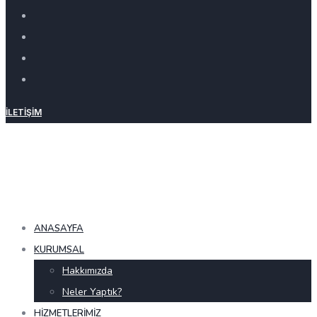
İLETIŞIM
ANASAYFA
KURUMSAL
Hakkımızda
Neler Yaptık?
HIZMETLERIMIZ