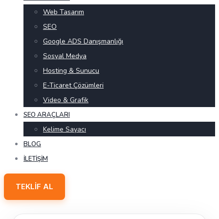
Web Tasarım
SEO
Google ADS Danışmanlığı
Sosyal Medya
Hosting & Sunucu
E-Ticaret Çözümleri
Video & Grafik
SEO ARAÇLARI
Kelime Sayacı
BLOG
İLETIŞIM
TEKLIF AL