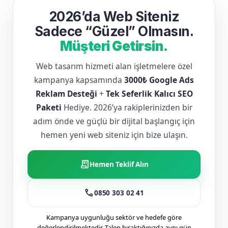
2026’da Web Siteniz
Sadece “Güzel” Olmasın.
Müşteri Getirsin.
Web tasarım hizmeti alan işletmelere özel
kampanya kapsamında
3000₺ Google Ads
Reklam Desteği
+
Tek Seferlik Kalıcı SEO
Paketi
Hediye. 2026’ya rakiplerinizden bir
adım önde ve güçlü bir dijital başlangıç için
hemen yeni web siteniz için bize ulaşın.
receipt_long
Hemen Teklif Alın
call
0850 303 02 41
Kampanya uygunluğu sektör ve hedefe göre
değerlendirilmektedir. Talep bıraktığınızda aynı gün