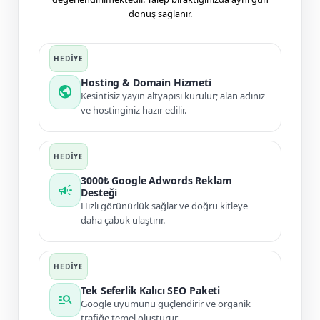
dönüş sağlanır.
Hosting & Domain Hizmeti
public
Kesintisiz yayın altyapısı kurulur; alan adınız
ve hostinginiz hazır edilir.
3000₺ Google Adwords Reklam
campaign
Desteği
Hızlı görünürlük sağlar ve doğru kitleye
daha çabuk ulaştırır.
Tek Seferlik Kalıcı SEO Paketi
manage_search
Google uyumunu güçlendirir ve organik
trafiğe temel oluşturur.