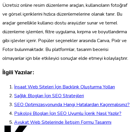
Ücretsiz online resim düzenleme araçları, kullanıcıların fotoğraf
ve görsel içeriklerini hızlıca düzenlemelerine olanak tanır. Bu
araçlar genellikle kullanıcı dostu arayüzler sunar ve temel
düzenleme işlemleri, filtre uygulama, kırpma ve boyutlandırma
gibi işlevler içerir. Popüler seçenekler arasında Canva, Pixlr ve
Fotor bulunmaktadır. Bu platformlar, tasarım becerisi
olmayanlar için bile etkileyici sonuçlar elde etmeyi kolaylaştırır.
İlgili Yazılar:
İnşaat Web Siteleri İçin Backlink Oluşturma Yolları
Sağlık Blogları İçin SEO Stratejileri
SEO Optimizasyonunda Hangi Hatalardan Kaçınmalısınız?
Psikoloji Blogları İçin SEO Uyumlu İçerik Nasıl Yazılır?
Avukat Web Sitelerinde İletişim Formu Tasarımı