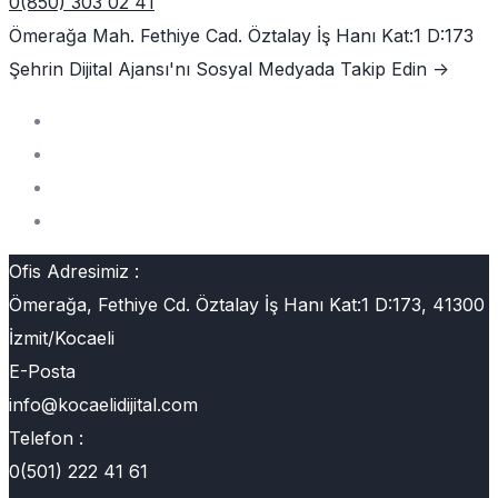
0(850) 303 02 41
Ömerağa Mah. Fethiye Cad. Öztalay İş Hanı Kat:1 D:173
Şehrin Dijital Ajansı'nı
Sosyal Medyada Takip Edin ->
Ofis Adresimiz :
Ömerağa, Fethiye Cd. Öztalay İş Hanı Kat:1 D:173, 41300
İzmit/Kocaeli
E-Posta
info@kocaelidijital.com
Telefon :
0(501) 222 41 61