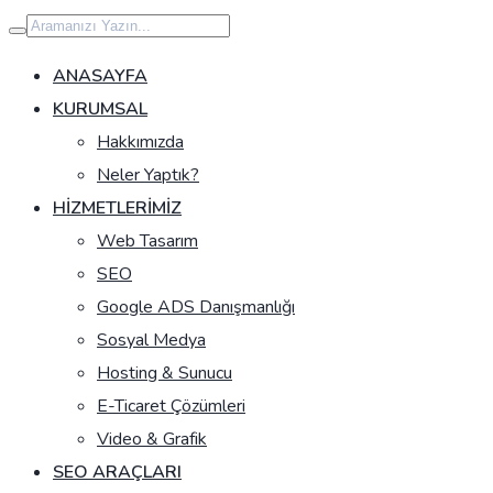
İçeriğe
geç
ANASAYFA
KURUMSAL
Hakkımızda
Neler Yaptık?
HIZMETLERIMIZ
Web Tasarım
SEO
Google ADS Danışmanlığı
Sosyal Medya
Hosting & Sunucu
E-Ticaret Çözümleri
Video & Grafik
SEO ARAÇLARI