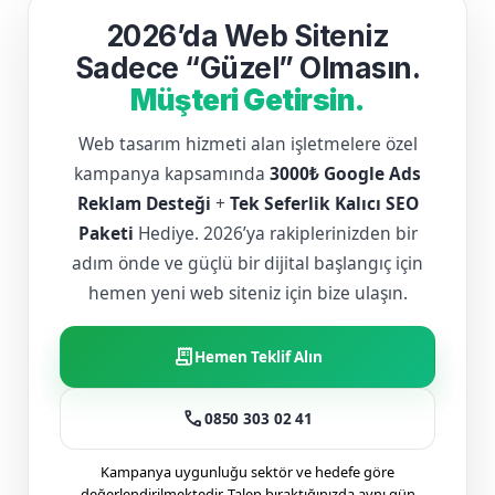
2026’da Web Siteniz
Sadece “Güzel” Olmasın.
Müşteri Getirsin.
Web tasarım hizmeti alan işletmelere özel
kampanya kapsamında
3000₺ Google Ads
Reklam Desteği
+
Tek Seferlik Kalıcı SEO
Paketi
Hediye. 2026’ya rakiplerinizden bir
adım önde ve güçlü bir dijital başlangıç için
hemen yeni web siteniz için bize ulaşın.
receipt_long
Hemen Teklif Alın
call
0850 303 02 41
Kampanya uygunluğu sektör ve hedefe göre
değerlendirilmektedir. Talep bıraktığınızda aynı gün