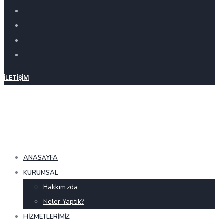
İLETIŞIM
ANASAYFA
KURUMSAL
Hakkımızda
Neler Yaptık?
HIZMETLERIMIZ