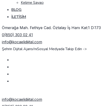
Kelime Sayacı
BLOG
İLETIŞIM
Ömerağa Mah. Fethiye Cad. Öztalay İş Hanı Kat:1 D:173
0(850) 303 02 41
info@kocaelidijital.com
Şehrin Dijital Ajansı'nı
Sosyal Medyada Takip Edin ->
TEKLIF AL
info@kocaelidijital.com