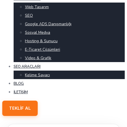
Web Tasarım
SEO
Google ADS Danışmanlığı
Sosyal Medya
Hosting & Sunucu
E-Ticaret Çözümleri
Video & Grafik
SEO ARAÇLARI
Kelime Sayacı
BLOG
İLETIŞIM
TEKLIF AL