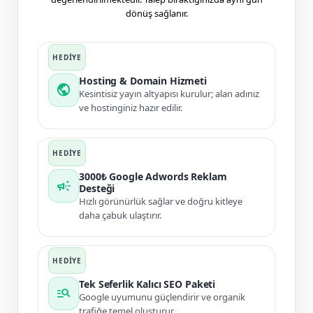
dönüş sağlanır.
Hosting & Domain Hizmeti
public
Kesintisiz yayın altyapısı kurulur; alan adınız
ve hostinginiz hazır edilir.
3000₺ Google Adwords Reklam
campaign
Desteği
Hızlı görünürlük sağlar ve doğru kitleye
daha çabuk ulaştırır.
Tek Seferlik Kalıcı SEO Paketi
manage_search
Google uyumunu güçlendirir ve organik
trafiğe temel oluşturur.