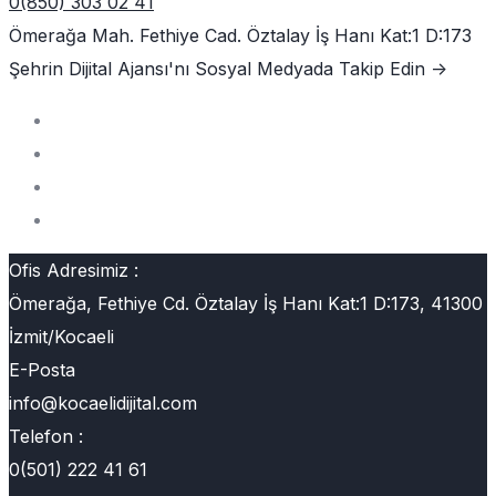
0(850) 303 02 41
Ömerağa Mah. Fethiye Cad. Öztalay İş Hanı Kat:1 D:173
Şehrin Dijital Ajansı'nı
Sosyal Medyada Takip Edin ->
Ofis Adresimiz :
Ömerağa, Fethiye Cd. Öztalay İş Hanı Kat:1 D:173, 41300
İzmit/Kocaeli
E-Posta
info@kocaelidijital.com
Telefon :
0(501) 222 41 61