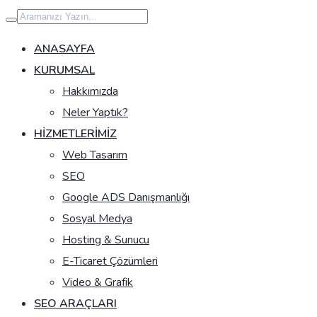
İçeriğe
geç
ANASAYFA
KURUMSAL
Hakkımızda
Neler Yaptık?
HIZMETLERIMIZ
Web Tasarım
SEO
Google ADS Danışmanlığı
Sosyal Medya
Hosting & Sunucu
E-Ticaret Çözümleri
Video & Grafik
SEO ARAÇLARI