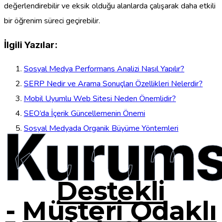
değerlendirebilir ve eksik olduğu alanlarda çalışarak daha etkili
bir öğrenim süreci geçirebilir.
İlgili Yazılar:
Sosyal Medya Performans Analizi Nasıl Yapılır?
SERP Nedir ve Arama Sonuçları Özellikleri Nelerdir?
Mobil Uyumlu Web Sitesi Neden Önemlidir?
SEO’da İçerik Güncellemenin Önemi
Kurums
Sosyal Medyada Organik Büyüme Yöntemleri
Destekli
-
Müşteri Odaklı