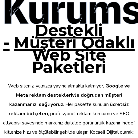
Kurums
Destekli
-
Müşteri Odaklı
Web Site
Paketleri
Web sitenizi yalnızca yayına almakla kalmıyor,
Google ve
Meta reklam destekleriyle doğrudan müşteri
kazanmanızı sağlıyoruz
. Her pakette sunulan
ücretsiz
reklam bütçeleri
, profesyonel reklam kurulumu ve SEO
altyapısı sayesinde markanız dijitalde görünürlük kazanır, hedef
kitlenize hızlı ve ölçülebilir şekilde ulaşır. Kocaeli Dijital olarak;