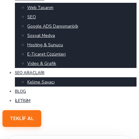
Web Tasarım
SEO
Google ADS Danışmanlığı
Sosyal Medya
Hosting & Sunucu
E-Ticaret Çözümleri
Video & Grafik
SEO ARAÇLARI
Kelime Sayacı
BLOG
İLETIŞIM
TEKLIF AL