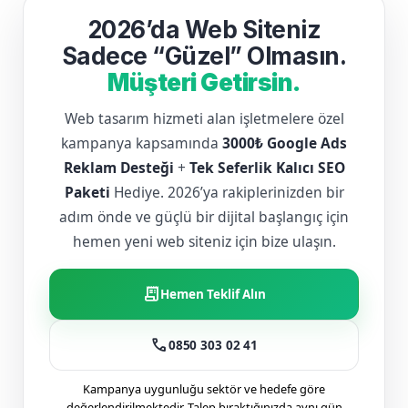
2026’da Web Siteniz
Sadece “Güzel” Olmasın.
Müşteri Getirsin.
Web tasarım hizmeti alan işletmelere özel
kampanya kapsamında
3000₺ Google Ads
Reklam Desteği
+
Tek Seferlik Kalıcı SEO
Paketi
Hediye. 2026’ya rakiplerinizden bir
adım önde ve güçlü bir dijital başlangıç için
hemen yeni web siteniz için bize ulaşın.
receipt_long
Hemen Teklif Alın
call
0850 303 02 41
Kampanya uygunluğu sektör ve hedefe göre
değerlendirilmektedir. Talep bıraktığınızda aynı gün