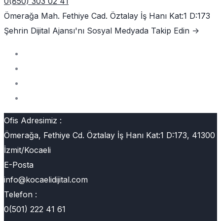
0(850) 303 02 41
Ömerağa Mah. Fethiye Cad. Öztalay İş Hanı Kat:1 D:173
Şehrin Dijital Ajansı'nı
Sosyal Medyada Takip Edin ->
Ofis Adresimiz :
Ömerağa, Fethiye Cd. Öztalay İş Hanı Kat:1 D:173, 41300
İzmit/Kocaeli
E-Posta
info@kocaelidijital.com
Telefon :
0(501) 222 41 61