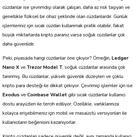
cüzdanlar ise çevrimdışı olarak çalışan, daha az risk taşıyan ve
genellikle fiziksel bir cihaz şeklinde olan cüzdanlardır. Günlük
işlemleriniz için sıcak cüzdan kullanmak pratik olabilir, fakat
büyük miktarlarda kripto paranız varsa soğuk cüzdanlar çok
daha güvenlidir.
Peki, piyasada hangi cüzdanlar öne çıkıyor? Örneğin,
Ledger
Nano X
ve
Trezor Model T
, soğuk cüzdanlar arasında çok
tanınmış. Bu cüzdanlar, yüksek güvenlik düzeyleri ve çoklu
kripto para desteği ile dikkat çekiyor. Çevrimiçi işlemler için ise
Exodus
ve
Coinbase Wallet
gibi sıcak cüzdanlar kullanıcı
dostu arayüzleri ile tercih ediliyor. Özellikle, varlıklarınıza
kolayca erişebilmeniz için mobil ve masaüstü versiyonları ile
kullanıcıların beğenisini kazanıyorlar.
Kripto cüzdanları sadece güvenlik değil, aynı zamanda kullanıcı