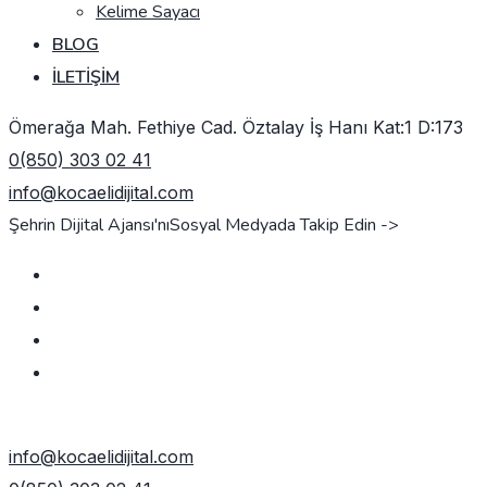
Kelime Sayacı
BLOG
İLETIŞIM
Ömerağa Mah. Fethiye Cad. Öztalay İş Hanı Kat:1 D:173
0(850) 303 02 41
info@kocaelidijital.com
Şehrin Dijital Ajansı'nı
Sosyal Medyada Takip Edin ->
TEKLIF AL
info@kocaelidijital.com