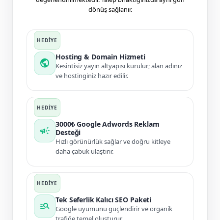
dönüş sağlanır.
Hosting & Domain Hizmeti
public
Kesintisiz yayın altyapısı kurulur; alan adınız
ve hostinginiz hazır edilir.
3000₺ Google Adwords Reklam
campaign
Desteği
Hızlı görünürlük sağlar ve doğru kitleye
daha çabuk ulaştırır.
Tek Seferlik Kalıcı SEO Paketi
manage_search
Google uyumunu güçlendirir ve organik
trafiğe temel oluşturur.