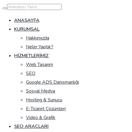
İçeriğe
geç
ANASAYFA
KURUMSAL
Hakkımızda
Neler Yaptık?
HIZMETLERIMIZ
Web Tasarım
SEO
Google ADS Danışmanlığı
Sosyal Medya
Hosting & Sunucu
E-Ticaret Çözümleri
Video & Grafik
SEO ARAÇLARI