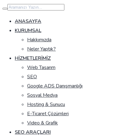
İçeriğe
geç
ANASAYFA
KURUMSAL
Hakkımızda
Neler Yaptık?
HIZMETLERIMIZ
Web Tasarım
SEO
Google ADS Danışmanlığı
Sosyal Medya
Hosting & Sunucu
E-Ticaret Çözümleri
Video & Grafik
SEO ARAÇLARI