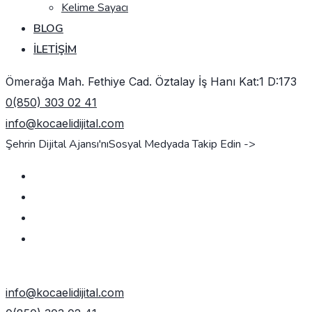
Kelime Sayacı
BLOG
İLETIŞIM
Ömerağa Mah. Fethiye Cad. Öztalay İş Hanı Kat:1 D:173
0(850) 303 02 41
info@kocaelidijital.com
Şehrin Dijital Ajansı'nı
Sosyal Medyada Takip Edin ->
TEKLIF AL
info@kocaelidijital.com