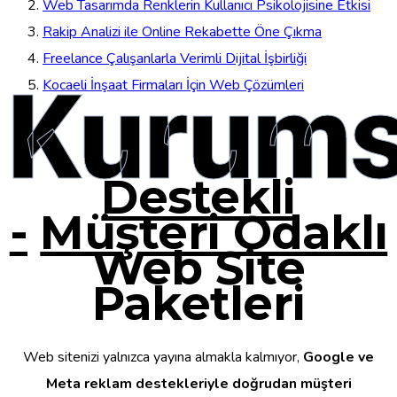
Web Tasarımda Renklerin Kullanıcı Psikolojisine Etkisi
Rakip Analizi ile Online Rekabette Öne Çıkma
Freelance Çalışanlarla Verimli Dijital İşbirliği
Kurums
Kocaeli İnşaat Firmaları İçin Web Çözümleri
Destekli
-
Müşteri Odaklı
Web Site
Paketleri
Web sitenizi yalnızca yayına almakla kalmıyor,
Google ve
Meta reklam destekleriyle doğrudan müşteri