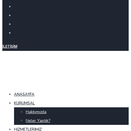
İLETIŞIM
ANASAYFA
KURUMSAL
Hakkımızda
Neler Yaptık?
HIZMETLERIMIZ