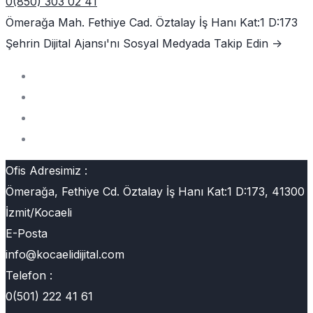
0(850) 303 02 41
Ömerağa Mah. Fethiye Cad. Öztalay İş Hanı Kat:1 D:173
Şehrin Dijital Ajansı'nı
Sosyal Medyada Takip Edin ->
Ofis Adresimiz :
Ömerağa, Fethiye Cd. Öztalay İş Hanı Kat:1 D:173, 41300
İzmit/Kocaeli
E-Posta
info@kocaelidijital.com
Telefon :
0(501) 222 41 61