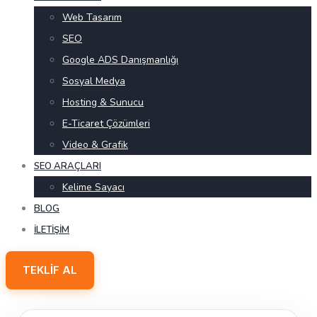
Web Tasarım
SEO
Google ADS Danışmanlığı
Sosyal Medya
Hosting & Sunucu
E-Ticaret Çözümleri
Video & Grafik
SEO ARAÇLARI
Kelime Sayacı
BLOG
İLETIŞIM
TEKLIF AL