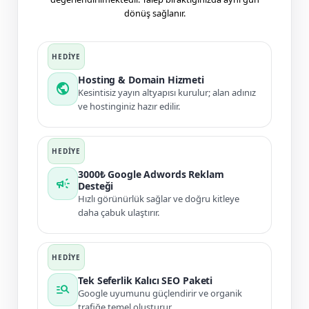
dönüş sağlanır.
Hosting & Domain Hizmeti
public
Kesintisiz yayın altyapısı kurulur; alan adınız
ve hostinginiz hazır edilir.
3000₺ Google Adwords Reklam
campaign
Desteği
Hızlı görünürlük sağlar ve doğru kitleye
daha çabuk ulaştırır.
Tek Seferlik Kalıcı SEO Paketi
manage_search
Google uyumunu güçlendirir ve organik
trafiğe temel oluşturur.