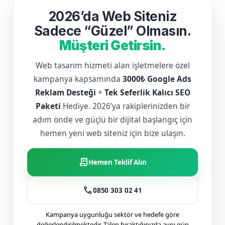
2026’da Web Siteniz
Sadece “Güzel” Olmasın.
Müşteri Getirsin.
Web tasarım hizmeti alan işletmelere özel
kampanya kapsamında
3000₺ Google Ads
Reklam Desteği
+
Tek Seferlik Kalıcı SEO
Paketi
Hediye. 2026’ya rakiplerinizden bir
adım önde ve güçlü bir dijital başlangıç için
hemen yeni web siteniz için bize ulaşın.
receipt_long
Hemen Teklif Alın
call
0850 303 02 41
Kampanya uygunluğu sektör ve hedefe göre
değerlendirilmektedir. Talep bıraktığınızda aynı gün