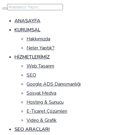
İçeriğe
geç
ANASAYFA
KURUMSAL
Hakkımızda
Neler Yaptık?
HIZMETLERIMIZ
Web Tasarım
SEO
Google ADS Danışmanlığı
Sosyal Medya
Hosting & Sunucu
E-Ticaret Çözümleri
Video & Grafik
SEO ARAÇLARI