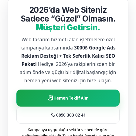
2026’da Web Siteniz
Sadece “Güzel” Olmasın.
Müşteri Getirsin.
Web tasarım hizmeti alan işletmelere özel
kampanya kapsamında
3000₺ Google Ads
Reklam Desteği
+
Tek Seferlik Kalıcı SEO
Paketi
Hediye. 2026’ya rakiplerinizden bir
adım önde ve güçlü bir dijital başlangıç için
hemen yeni web siteniz için bize ulaşın.
receipt_long
Hemen Teklif Alın
call
0850 303 02 41
Kampanya uygunluğu sektör ve hedefe göre
değerlendirilmektedir. Talep bıraktığınızda aynı gün