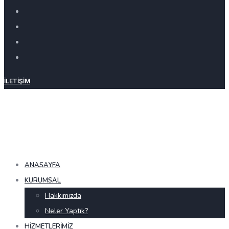
İLETIŞIM
ANASAYFA
KURUMSAL
Hakkımızda
Neler Yaptık?
HIZMETLERIMIZ