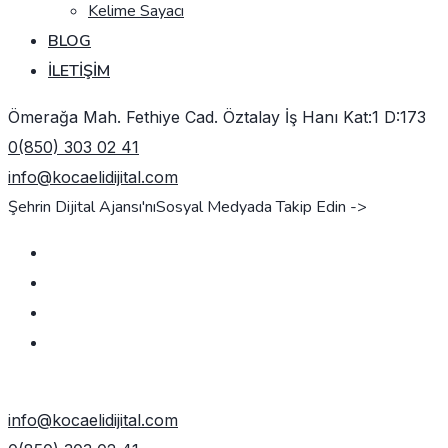
Kelime Sayacı
BLOG
İLETIŞIM
Ömerağa Mah. Fethiye Cad. Öztalay İş Hanı Kat:1 D:173
0(850) 303 02 41
info@kocaelidijital.com
Şehrin Dijital Ajansı'nı
Sosyal Medyada Takip Edin ->
TEKLIF AL
info@kocaelidijital.com