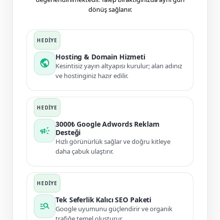
dönüş sağlanır.
Hosting & Domain Hizmeti
public
Kesintisiz yayın altyapısı kurulur; alan adınız
ve hostinginiz hazır edilir.
3000₺ Google Adwords Reklam
campaign
Desteği
Hızlı görünürlük sağlar ve doğru kitleye
daha çabuk ulaştırır.
Tek Seferlik Kalıcı SEO Paketi
manage_search
Google uyumunu güçlendirir ve organik
trafiğe temel oluşturur.