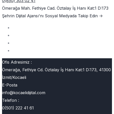
0(850) 303 02 41
Ömerağa Mah. Fethiye Cad. Öztalay İş Hanı Kat:1 D:173
Şehrin Dijital Ajansı'nı
Sosyal Medyada Takip Edin ->
Ofis Adresimiz :
Ömerağa, Fethiye Cd. Öztalay İş Hanı Kat:1 D:173, 41300
İzmit/Kocaeli
E-Posta
info@kocaelidijital.com
Telefon :
0(501) 222 41 61