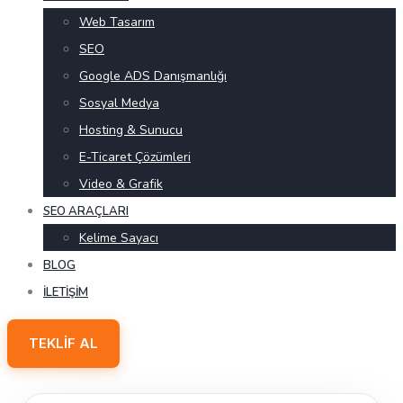
Web Tasarım
SEO
Google ADS Danışmanlığı
Sosyal Medya
Hosting & Sunucu
E-Ticaret Çözümleri
Video & Grafik
SEO ARAÇLARI
Kelime Sayacı
BLOG
İLETIŞIM
TEKLIF AL