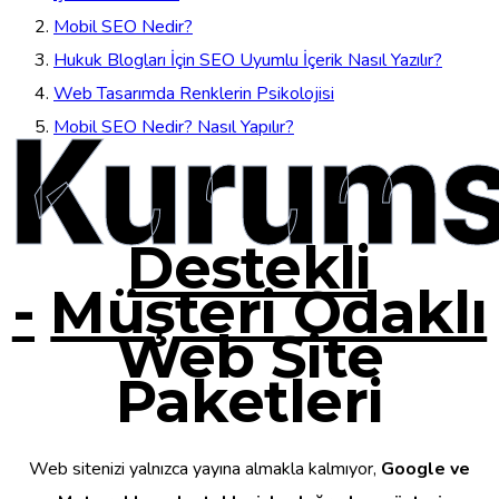
Mobil SEO Nedir?
Hukuk Blogları İçin SEO Uyumlu İçerik Nasıl Yazılır?
Web Tasarımda Renklerin Psikolojisi
Kurums
Mobil SEO Nedir? Nasıl Yapılır?
Destekli
-
Müşteri Odaklı
Web Site
Paketleri
Web sitenizi yalnızca yayına almakla kalmıyor,
Google ve