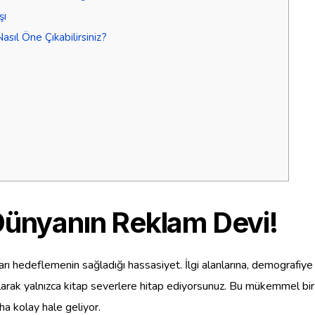
şı
sıl Öne Çıkabilirsiniz?
?
 Dünyanın Reklam Devi!
ları hedeflemenin sağladığı hassasiyet. İlgi alanlarına, demografiy
 olarak yalnızca kitap severlere hitap ediyorsunuz. Bu mükemmel b
ha kolay hale geliyor.