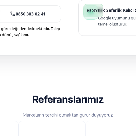
Tek Seferlik Kalıcı
manage_search
call
0850 303 02 41
Google uyumunu güçle
temel oluşturur.
öre değerlendirilmektedir. Talep
n dönüş sağlanır.
Referanslarımız
Markaların tercihi olmaktan gurur duyuyoruz.