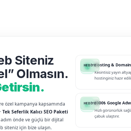
b Siteniz
Hosting & Domain
public
l” Olmasın.
Kesintisiz yayın altya
hostinginiz hazır edili
etirsin.
3000₺ Google Adw
lere özel kampanya kapsamında
campaign
Hızlı görünürlük sağl
+
Tek Seferlik Kalıcı SEO Paketi
çabuk ulaştırır.
 adım önde ve güçlü bir dijital
siteniz için bize ulaşın.