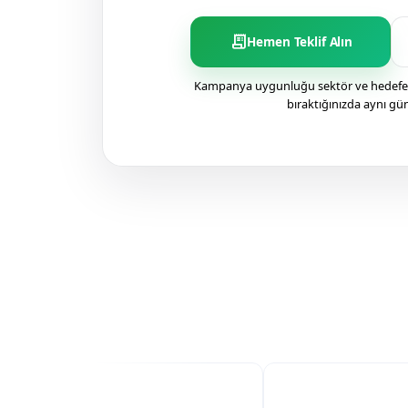
receipt_long
Hemen Teklif Alın
Kampanya uygunluğu sektör ve hedefe g
bıraktığınızda aynı gü