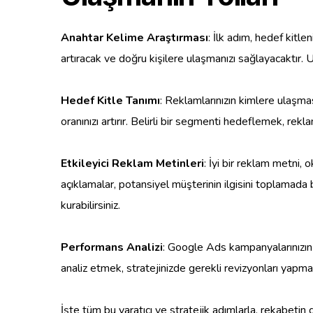
Anahtar Kelime Araştırması
: İlk adım, hedef kitle
artıracak ve doğru kişilere ulaşmanızı sağlayacaktır. 
Hedef Kitle Tanımı
: Reklamlarınızın kimlere ulaşmas
oranınızı artırır. Belirli bir segmenti hedeflemek, rekl
Etkileyici Reklam Metinleri
: İyi bir reklam metni,
açıklamalar, potansiyel müşterinin ilgisini toplamada b
kurabilirsiniz.
Performans Analizi
: Google Ads kampanyalarınızın 
analiz etmek, stratejinizde gerekli revizyonları yapman
İşte tüm bu yaratıcı ve stratejik adımlarla, rekabetin 