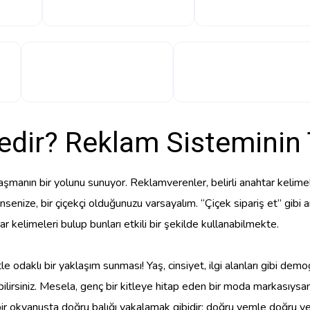
dir? Reklam Sisteminin
ulaşmanın bir yolunu sunuyor. Reklamverenler, belirli anahtar kelim
nsenize, bir çiçekçi olduğunuzu varsayalım. “Çiçek sipariş et” gibi
tar kelimeleri bulup bunları etkili bir şekilde kullanabilmekte.
 odaklı bir yaklaşım sunması! Yaş, cinsiyet, ilgi alanları gibi demogr
ilirsiniz. Mesela, genç bir kitleye hitap eden bir moda markasıysan
, bir okyanusta doğru balığı yakalamak gibidir; doğru yemle doğru y