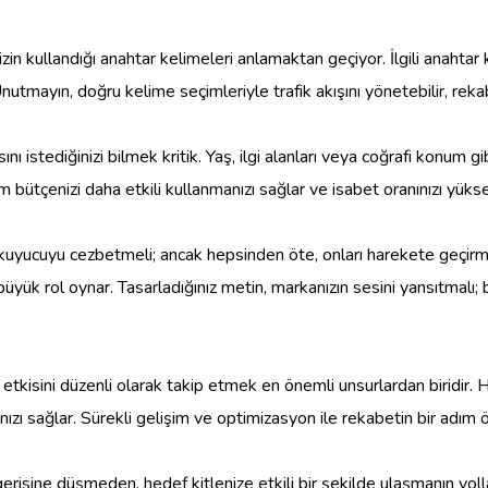
nizin kullandığı anahtar kelimeleri anlamaktan geçiyor. İlgili anahta
Unutmayın, doğru kelime seçimleriyle trafik akışını yönetebilir, reka
ını istediğinizi bilmek kritik. Yaş, ilgi alanları veya coğrafi konum
am bütçenizi daha etkili kullanmanızı sağlar ve isabet oranınızı yüksel
 okuyucuyu cezbetmeli; ancak hepsinden öte, onları harekete geçirmel
üyük rol oynar. Tasarladığınız metin, markanızın sesini yansıtmalı; b
etkisini düzenli olarak takip etmek en önemli unsurlardan biridir.
ızı sağlar. Sürekli gelişim ve optimizasyon ile rekabetin bir adım ö
gerisine düşmeden, hedef kitlenize etkili bir şekilde ulaşmanın yolla