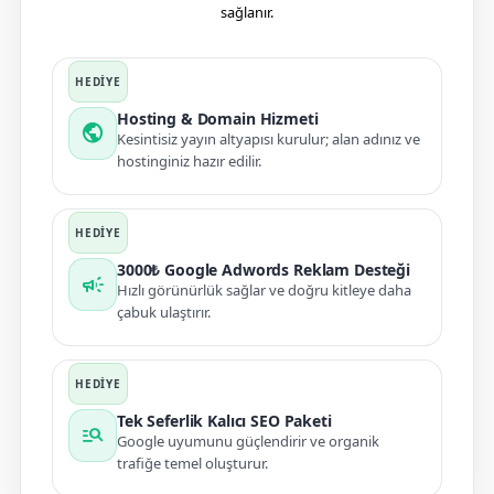
sağlanır.
Hosting & Domain Hizmeti
public
Kesintisiz yayın altyapısı kurulur; alan adınız ve
hostinginiz hazır edilir.
3000₺ Google Adwords Reklam Desteği
campaign
Hızlı görünürlük sağlar ve doğru kitleye daha
çabuk ulaştırır.
Tek Seferlik Kalıcı SEO Paketi
manage_search
Google uyumunu güçlendirir ve organik
trafiğe temel oluşturur.