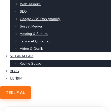
Web Tasarım
SEO
Google ADS Danışmanlığı
Sosyal Medya
Hosting & Sunucu
E-Ticaret Çözümleri
Video & Grafik
SEO ARAÇLARI
Kelime Sayacı
BLOG
İLETIŞIM
TEKLIF AL