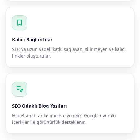
bookmark
Kalıcı Bağlantılar
SEO’ya uzun vadeli katkı sağlayan, silinmeyen ve kalıcı
linkler oluşturulur.
edit_note
SEO Odaklı Blog Yazıları
Hedef anahtar kelimelere yönelik, Google uyumlu
içerikler ile görünürlük desteklenir.