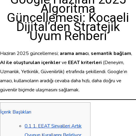
Algoritma
Güncellemesi: Kocaeli
Dijital’den Stratejik
Uyum Rehberi
Haziran 2025 güncellemesi;
arama amacı
,
semantik bağlam
,
AI ile oluşturulan içerikler
ve
EEAT kriterleri
(Deneyim,
Uzmanlık, Yetkinlik, Güvenilirlik) etrafında şekillendi. Google’ın
amacı, kullanıcıların aradığı cevaba daha hızlı, daha doğru ve
güvenilir biçimde ulaşmasını sağlamak.
İçerik Başlıkları
0.1
1. EEAT Sinyalleri Artık
Oyunun Kurallarını Belirliyor