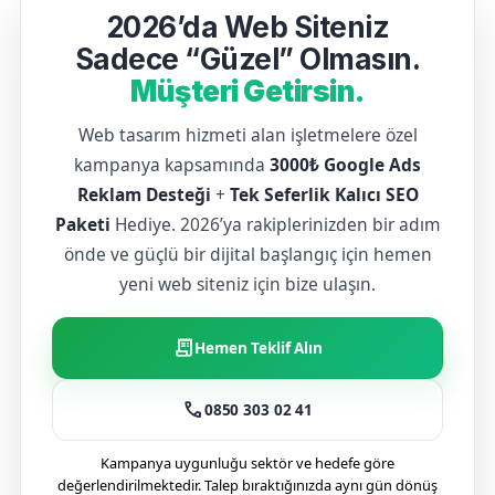
2026’da Web Siteniz
Sadece “Güzel” Olmasın.
Müşteri Getirsin.
Web tasarım hizmeti alan işletmelere özel
kampanya kapsamında
3000₺ Google Ads
Reklam Desteği
+
Tek Seferlik Kalıcı SEO
Paketi
Hediye. 2026’ya rakiplerinizden bir adım
önde ve güçlü bir dijital başlangıç için hemen
yeni web siteniz için bize ulaşın.
receipt_long
Hemen Teklif Alın
call
0850 303 02 41
Kampanya uygunluğu sektör ve hedefe göre
değerlendirilmektedir. Talep bıraktığınızda aynı gün dönüş