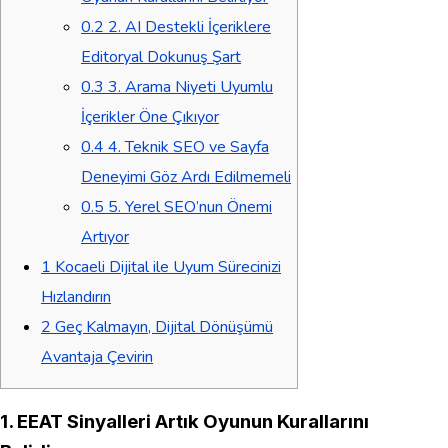
0.2
2. AI Destekli İçeriklere
Editoryal Dokunuş Şart
0.3
3. Arama Niyeti Uyumlu
İçerikler Öne Çıkıyor
0.4
4. Teknik SEO ve Sayfa
Deneyimi Göz Ardı Edilmemeli
0.5
5. Yerel SEO’nun Önemi
Artıyor
1
Kocaeli Dijital ile Uyum Sürecinizi
Hızlandırın
2
Geç Kalmayın, Dijital Dönüşümü
Avantaja Çevirin
1. EEAT Sinyalleri Artık Oyunun Kurallarını