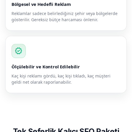
Bölgesel ve Hedefli Reklam
Reklamlar sadece belirlediğiniz şehir veya bölgelerde
gösterilir. Gereksiz bütçe harcaması önlenir.
verified
Ölçülebilir ve Kontrol Edilebilir
Kaç kişi reklamı gördü, kaç kişi tıkladı, kaç müşteri
geldi net olarak raporlanabilir.
Tek Seferlik Kalıcı SEO Paketi