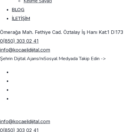
Kelime Sayacı
BLOG
İLETIŞIM
Ömerağa Mah. Fethiye Cad. Öztalay İş Hanı Kat:1 D:173
0(850) 303 02 41
info@kocaelidijital.com
Şehrin Dijital Ajansı'nı
Sosyal Medyada Takip Edin ->
TEKLIF AL
info@kocaelidijital.com
0(850) 303 02 41