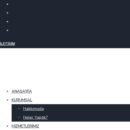
İLETIŞIM
ANASAYFA
KURUMSAL
Hakkımızda
Neler Yaptık?
HIZMETLERIMIZ