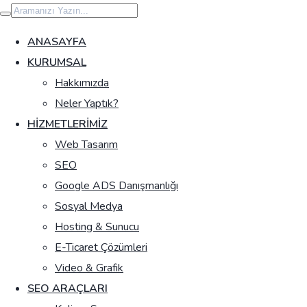
İçeriğe
geç
ANASAYFA
KURUMSAL
Hakkımızda
Neler Yaptık?
HIZMETLERIMIZ
Web Tasarım
SEO
Google ADS Danışmanlığı
Sosyal Medya
Hosting & Sunucu
E-Ticaret Çözümleri
Video & Grafik
SEO ARAÇLARI