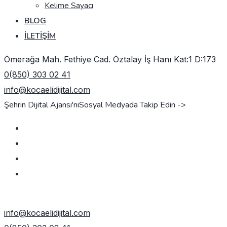
Kelime Sayacı
BLOG
İLETIŞIM
Ömerağa Mah. Fethiye Cad. Öztalay İş Hanı Kat:1 D:173
0(850) 303 02 41
info@kocaelidijital.com
Şehrin Dijital Ajansı'nı
Sosyal Medyada Takip Edin ->
TEKLIF AL
info@kocaelidijital.com