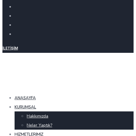
İLETIŞIM
ANASAYFA
KURUMSAL
Hakkımızda
Neler Yaptık?
HIZMETLERIMIZ