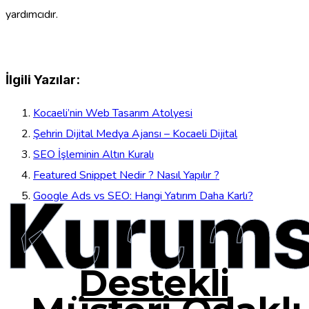
yardımcıdır.
İlgili Yazılar:
Kocaeli’nin Web Tasarım Atolyesi
Şehrin Dijital Medya Ajansı – Kocaeli Dijital
SEO İşleminin Altın Kuralı
Featured Snippet Nedir ? Nasıl Yapılır ?
Kurums
Google Ads vs SEO: Hangi Yatırım Daha Karlı?
Destekli