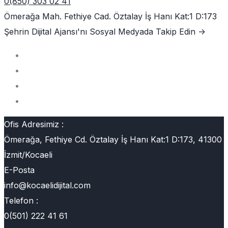
0(850) 303 02 41
Ömerağa Mah. Fethiye Cad. Öztalay İş Hanı Kat:1 D:173
Şehrin Dijital Ajansı'nı
Sosyal Medyada Takip Edin ->
Ofis Adresimiz :
Ömerağa, Fethiye Cd. Öztalay İş Hanı Kat:1 D:173, 41300
İzmit/Kocaeli
E-Posta
info@kocaelidijital.com
Telefon :
0(501) 222 41 61