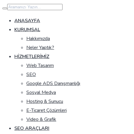
İçeriğe
geç
ANASAYFA
KURUMSAL
Hakkımızda
Neler Yaptık?
HIZMETLERIMIZ
Web Tasarım
SEO
Google ADS Danışmanlığı
Sosyal Medya
Hosting & Sunucu
E-Ticaret Çözümleri
Video & Grafik
SEO ARAÇLARI