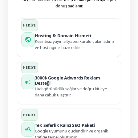
dönüş sağlanır.
Hosting & Domain Hizmeti
public
Kesintisiz yayın altyapısı kurulur; alan adınız
ve hostinginiz hazır edilir.
3000₺ Google Adwords Reklam
campaign
Desteği
Hızlı görünürlük sağlar ve doğru kitleye
daha çabuk ulaştırır.
Tek Seferlik Kalıcı SEO Paketi
manage_search
Google uyumunu güçlendirir ve organik
trafiğe temel oluşturur.