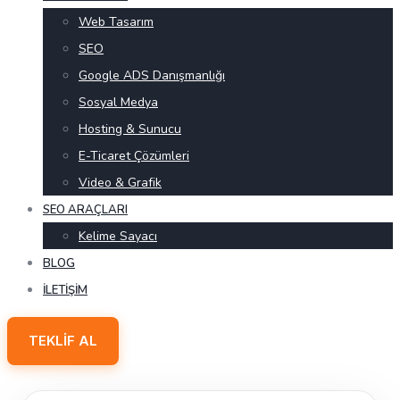
Web Tasarım
SEO
Google ADS Danışmanlığı
Sosyal Medya
Hosting & Sunucu
E-Ticaret Çözümleri
Video & Grafik
SEO ARAÇLARI
Kelime Sayacı
BLOG
İLETIŞIM
TEKLIF AL