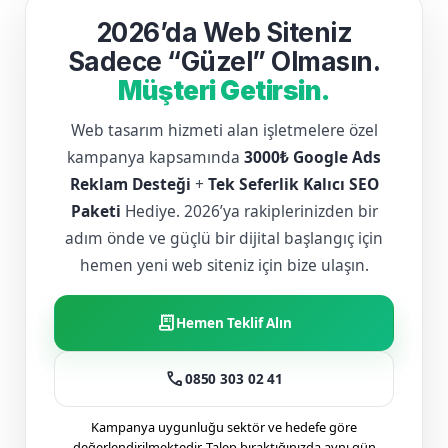
2026’da Web Siteniz
Sadece “Güzel” Olmasın.
Müşteri Getirsin.
Web tasarım hizmeti alan işletmelere özel
kampanya kapsamında
3000₺ Google Ads
Reklam Desteği
+
Tek Seferlik Kalıcı SEO
Paketi
Hediye. 2026’ya rakiplerinizden bir
adım önde ve güçlü bir dijital başlangıç için
hemen yeni web siteniz için bize ulaşın.
receipt_long
Hemen Teklif Alın
call
0850 303 02 41
Kampanya uygunluğu sektör ve hedefe göre
değerlendirilmektedir. Talep bıraktığınızda aynı gün