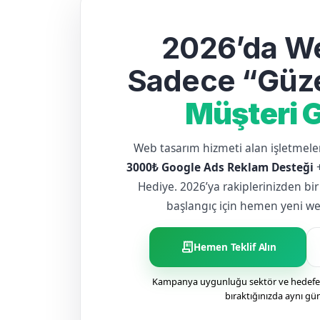
2026’da We
Sadece “Güze
Müşteri G
Web tasarım hizmeti alan işletme
3000₺ Google Ads Reklam Desteği
Hediye. 2026’ya rakiplerinizden bir
başlangıç için hemen yeni web 
receipt_long
Hemen Teklif Alın
Kampanya uygunluğu sektör ve hedefe g
bıraktığınızda aynı gü