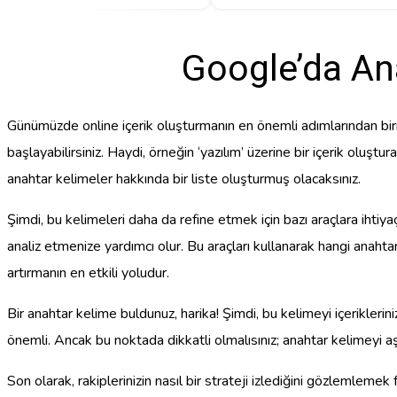
Google’da Ana
Günümüzde online içerik oluşturmanın en önemli adımlarından biri a
başlayabilirsiniz. Haydi, örneğin ‘yazılım’ üzerine bir içerik oluştur
anahtar kelimeler hakkında bir liste oluşturmuş olacaksınız.
Şimdi, bu kelimeleri daha da refine etmek için bazı araçlara ihti
analiz etmenize yardımcı olur. Bu araçları kullanarak hangi anahta
artırmanın en etkili yoludur.
Bir anahtar kelime buldunuz, harika! Şimdi, bu kelimeyi içeriklerin
önemli. Ancak bu noktada dikkatli olmalısınız; anahtar kelimeyi a
Son olarak, rakiplerinizin nasıl bir strateji izlediğini gözlemlemek 