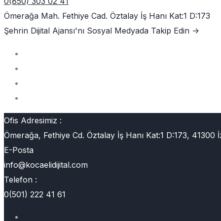
0(850) 303 02 41
Ömerağa Mah. Fethiye Cad. Öztalay İş Hanı Kat:1 D:173
Şehrin Dijital Ajansı'nı
Sosyal Medyada Takip Edin ->
Ofis Adresimiz :
Ömerağa, Fethiye Cd. Öztalay İş Hanı Kat:1 D:173, 41300 İ
E-Posta
info@kocaelidijital.com
Telefon :
0(501) 222 41 61