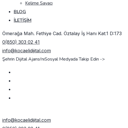
Kelime Sayacı
BLOG
İLETIŞIM
Ömerağa Mah. Fethiye Cad. Öztalay İş Hanı Kat:1 D:173
0(850) 303 02 41
info@kocaelidijital.com
Şehrin Dijital Ajansı'nı
Sosyal Medyada Takip Edin ->
TEKLIF AL
info@kocaelidijital.com