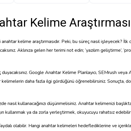
htar Kelime Araştırması 
nahtar kelime araştırmasıdır. Peki, bu süreç nasıl işleyecek? İlk o
acaksınız. Aklınıza gelen her terimi not edin; ‘yazılım geliştirme’, ‘p
yaç duyacaksınız. Google Anahtar Kelime Planlayıcı, SEMrush veya A
r kelimelerin daha fazla ilgi gördüğünü öğrenebilirsiniz. Sonuçta, d
izde nasıl kullanacağınızı düşünmelisiniz. Anahtar kelimenizi başlıkt
şırı kullanmak ya da zorla yerleştirmek, okuyucuyu rahatsız edebili
faydalı olabilir. Hangi anahtar kelimeleri hedeflediklerine ve içerikl