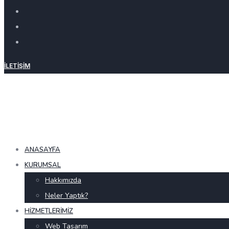
İLETIŞIM
ANASAYFA
KURUMSAL
Hakkımızda
Neler Yaptık?
HIZMETLERIMIZ
Web Tasarım