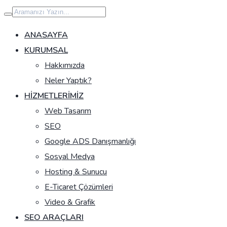
İçeriğe
geç
ANASAYFA
KURUMSAL
Hakkımızda
Neler Yaptık?
HIZMETLERIMIZ
Web Tasarım
SEO
Google ADS Danışmanlığı
Sosyal Medya
Hosting & Sunucu
E-Ticaret Çözümleri
Video & Grafik
SEO ARAÇLARI