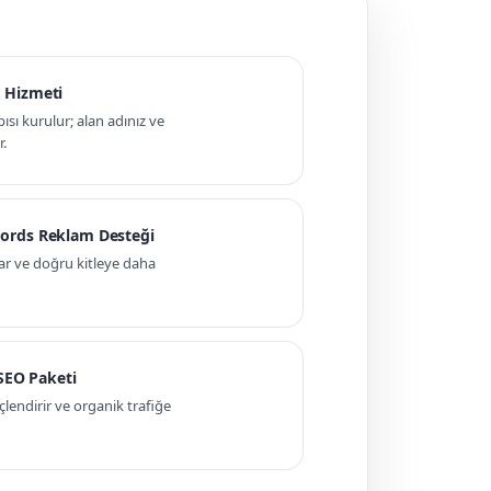
 Hizmeti
pısı kurulur; alan adınız ve
r.
ords Reklam Desteği
ar ve doğru kitleye daha
 SEO Paketi
ndirir ve organik trafiğe