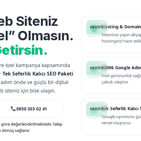
b Siteniz
Hosting & Domain
public
l” Olmasın.
Kesintisiz yayın altya
hostinginiz hazır edili
etirsin.
lere özel kampanya kapsamında
3000₺ Google Adw
campaign
+
Tek Seferlik Kalıcı SEO Paketi
Hızlı görünürlük sağl
 adım önde ve güçlü bir dijital
çabuk ulaştırır.
siteniz için bize ulaşın.
call
Tek Seferlik Kalıcı
0850 303 02 41
manage_search
Google uyumunu güçle
temel oluşturur.
öre değerlendirilmektedir. Talep
n dönüş sağlanır.