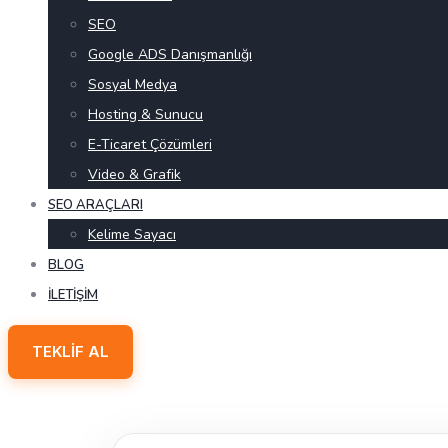
SEO
Google ADS Danışmanlığı
Sosyal Medya
Hosting & Sunucu
E-Ticaret Çözümleri
Video & Grafik
SEO ARAÇLARI
Kelime Sayacı
BLOG
İLETIŞIM
TEKLIF AL