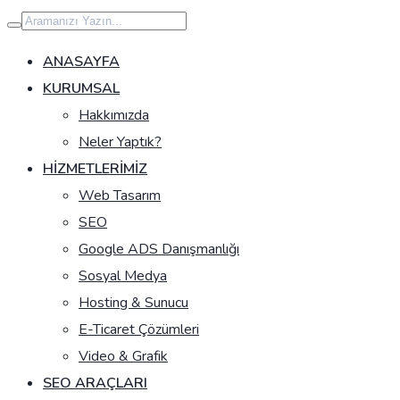
İçeriğe
geç
ANASAYFA
KURUMSAL
Hakkımızda
Neler Yaptık?
HIZMETLERIMIZ
Web Tasarım
SEO
Google ADS Danışmanlığı
Sosyal Medya
Hosting & Sunucu
E-Ticaret Çözümleri
Video & Grafik
SEO ARAÇLARI