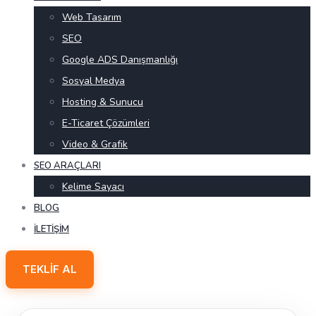
Web Tasarım
SEO
Google ADS Danışmanlığı
Sosyal Medya
Hosting & Sunucu
E-Ticaret Çözümleri
Video & Grafik
SEO ARAÇLARI
Kelime Sayacı
BLOG
İLETIŞIM
TEKLIF AL