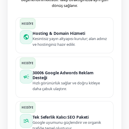
dönüş sağlanır.
Hosting & Domain Hizmeti
public
Kesintisiz yayın altyapısı kurulur; alan adınız
ve hostinginiz hazır edilir.
3000₺ Google Adwords Reklam
campaign
Desteği
Hızlı görünürlük sağlar ve doğru kitleye
daha çabuk ulaştırır.
Tek Seferlik Kalıcı SEO Paketi
manage_search
Google uyumunu güçlendirir ve organik
trafiğe temel oluşturur.