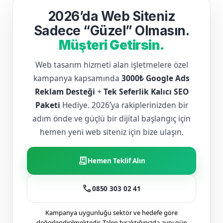
2026’da Web Siteniz
Sadece “Güzel” Olmasın.
Müşteri Getirsin.
Web tasarım hizmeti alan işletmelere özel
kampanya kapsamında
3000₺ Google Ads
Reklam Desteği
+
Tek Seferlik Kalıcı SEO
Paketi
Hediye. 2026’ya rakiplerinizden bir
adım önde ve güçlü bir dijital başlangıç için
hemen yeni web siteniz için bize ulaşın.
receipt_long
Hemen Teklif Alın
call
0850 303 02 41
Kampanya uygunluğu sektör ve hedefe göre
değerlendirilmektedir. Talep bıraktığınızda aynı gün