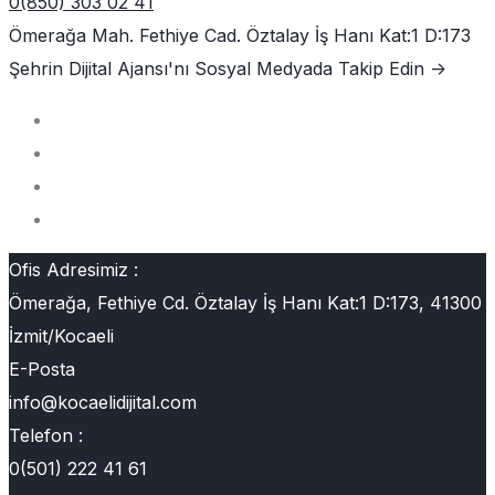
0(850) 303 02 41
Ömerağa Mah. Fethiye Cad. Öztalay İş Hanı Kat:1 D:173
Şehrin Dijital Ajansı'nı
Sosyal Medyada Takip Edin ->
Ofis Adresimiz :
Ömerağa, Fethiye Cd. Öztalay İş Hanı Kat:1 D:173, 41300
İzmit/Kocaeli
E-Posta
info@kocaelidijital.com
Telefon :
0(501) 222 41 61