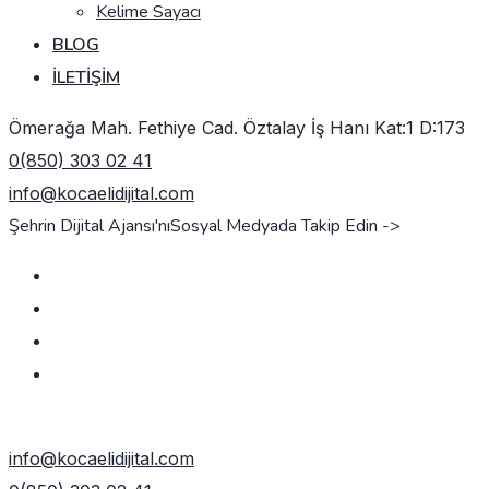
Kelime Sayacı
BLOG
İLETIŞIM
Ömerağa Mah. Fethiye Cad. Öztalay İş Hanı Kat:1 D:173
0(850) 303 02 41
info@kocaelidijital.com
Şehrin Dijital Ajansı'nı
Sosyal Medyada Takip Edin ->
TEKLIF AL
info@kocaelidijital.com