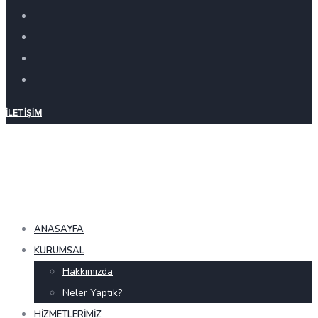
İLETIŞIM
ANASAYFA
KURUMSAL
Hakkımızda
Neler Yaptık?
HIZMETLERIMIZ