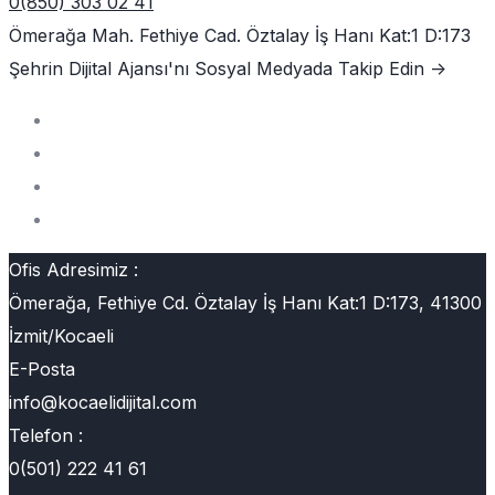
0(850) 303 02 41
Ömerağa Mah. Fethiye Cad. Öztalay İş Hanı Kat:1 D:173
Şehrin Dijital Ajansı'nı
Sosyal Medyada Takip Edin ->
Ofis Adresimiz :
Ömerağa, Fethiye Cd. Öztalay İş Hanı Kat:1 D:173, 41300
İzmit/Kocaeli
E-Posta
info@kocaelidijital.com
Telefon :
0(501) 222 41 61