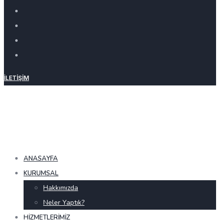
İLETIŞIM
ANASAYFA
KURUMSAL
Hakkımızda
Neler Yaptık?
HIZMETLERIMIZ