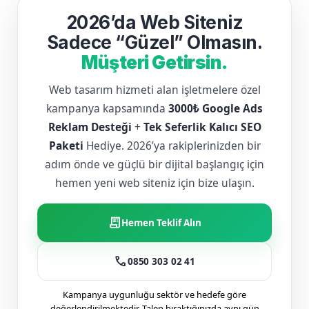
2026’da Web Siteniz
Sadece “Güzel” Olmasın.
Müşteri Getirsin.
Web tasarım hizmeti alan işletmelere özel
kampanya kapsamında
3000₺ Google Ads
Reklam Desteği
+
Tek Seferlik Kalıcı SEO
Paketi
Hediye. 2026’ya rakiplerinizden bir
adım önde ve güçlü bir dijital başlangıç için
hemen yeni web siteniz için bize ulaşın.
receipt_long
Hemen Teklif Alın
call
0850 303 02 41
Kampanya uygunluğu sektör ve hedefe göre
değerlendirilmektedir. Talep bıraktığınızda aynı gün