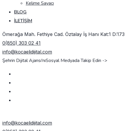
Kelime Sayacı
BLOG
İLETIŞIM
Ömerağa Mah. Fethiye Cad. Öztalay İş Hanı Kat:1 D:173
0(850) 303 02 41
info@kocaelidijital.com
Şehrin Dijital Ajansı'nı
Sosyal Medyada Takip Edin ->
TEKLIF AL
info@kocaelidijital.com