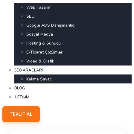
Web Tasarım
SEO
Google ADS Danışmanlığı
Sosyal Medya
Hosting & Sunucu
E-Ticaret Çözümleri
Video & Grafik
SEO ARAÇLARI
Kelime Sayacı
BLOG
İLETIŞIM
TEKLIF AL