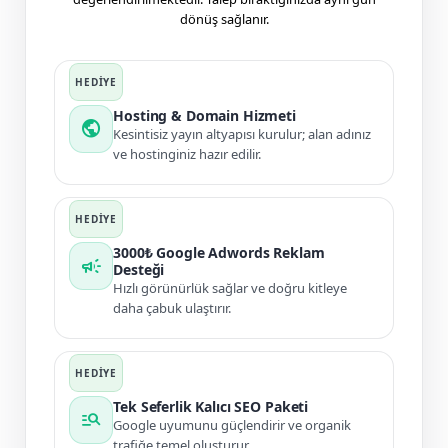
dönüş sağlanır.
Hosting & Domain Hizmeti
public
Kesintisiz yayın altyapısı kurulur; alan adınız
ve hostinginiz hazır edilir.
3000₺ Google Adwords Reklam
campaign
Desteği
Hızlı görünürlük sağlar ve doğru kitleye
daha çabuk ulaştırır.
Tek Seferlik Kalıcı SEO Paketi
manage_search
Google uyumunu güçlendirir ve organik
trafiğe temel oluşturur.