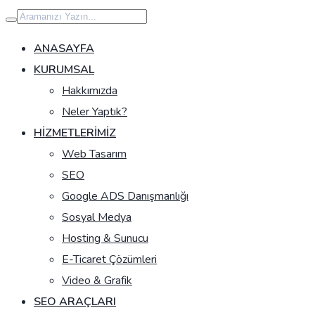
İçeriğe
geç
ANASAYFA
KURUMSAL
Hakkımızda
Neler Yaptık?
HIZMETLERIMIZ
Web Tasarım
SEO
Google ADS Danışmanlığı
Sosyal Medya
Hosting & Sunucu
E-Ticaret Çözümleri
Video & Grafik
SEO ARAÇLARI