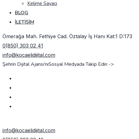
Kelime Sayacı
BLOG
İLETIŞIM
Ömerağa Mah. Fethiye Cad. Öztalay İş Hanı Kat:1 D:173
0(850) 303 02 41
info@kocaelidijital.com
Şehrin Dijital Ajansı'nı
Sosyal Medyada Takip Edin ->
TEKLIF AL
info@kocaelidijital.com