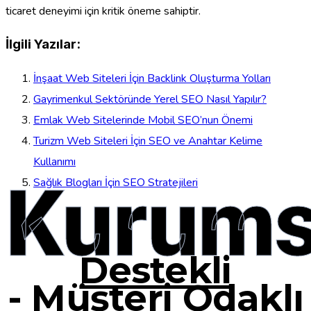
ticaret deneyimi için kritik öneme sahiptir.
İlgili Yazılar:
İnşaat Web Siteleri İçin Backlink Oluşturma Yolları
Gayrimenkul Sektöründe Yerel SEO Nasıl Yapılır?
Emlak Web Sitelerinde Mobil SEO’nun Önemi
Turizm Web Siteleri İçin SEO ve Anahtar Kelime
Kullanımı
Kurums
Sağlık Blogları İçin SEO Stratejileri
Destekli
-
Müşteri Odaklı