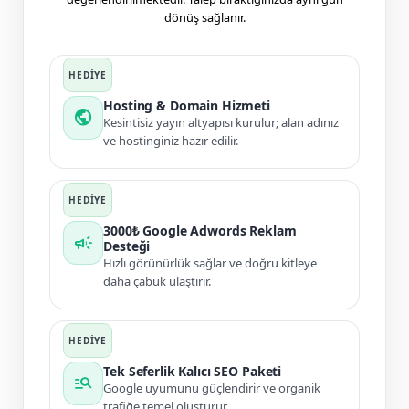
dönüş sağlanır.
Hosting & Domain Hizmeti
public
Kesintisiz yayın altyapısı kurulur; alan adınız
ve hostinginiz hazır edilir.
3000₺ Google Adwords Reklam
campaign
Desteği
Hızlı görünürlük sağlar ve doğru kitleye
daha çabuk ulaştırır.
Tek Seferlik Kalıcı SEO Paketi
manage_search
Google uyumunu güçlendirir ve organik
trafiğe temel oluşturur.