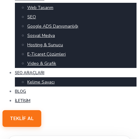
Web Tasarım
SEO
Google ADS Danışmanlığı
Sosyal Medya
Hosting & Sunucu
E-Ticaret Çözümleri
Video & Grafik
SEO ARAÇLARI
Kelime Sayacı
BLOG
İLETIŞIM
TEKLIF AL