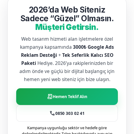
2026’da Web Siteniz
Sadece “Güzel” Olmasın.
Müşteri Getirsin.
Web tasarım hizmeti alan işletmelere özel
kampanya kapsamında
3000₺ Google Ads
Reklam Desteği
+
Tek Seferlik Kalıcı SEO
Paketi
Hediye. 2026’ya rakiplerinizden bir
adım önde ve güçlü bir dijital başlangıç için
hemen yeni web siteniz için bize ulaşın.
receipt_long
Hemen Teklif Alın
call
0850 303 02 41
Kampanya uygunluğu sektör ve hedefe göre
değerlendirilmektedir. Talep bıraktığınızda aynı gün