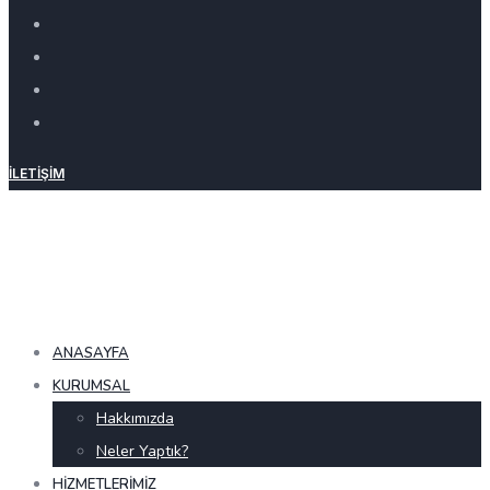
İLETIŞIM
ANASAYFA
KURUMSAL
Hakkımızda
Neler Yaptık?
HIZMETLERIMIZ