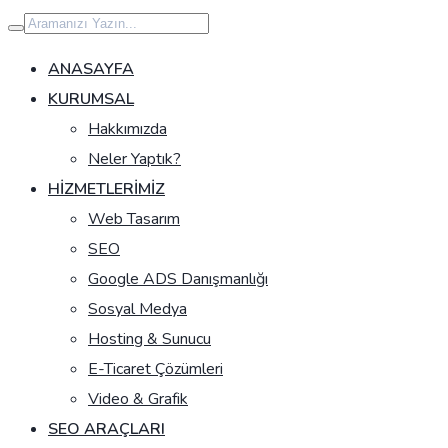
İçeriğe
geç
ANASAYFA
KURUMSAL
Hakkımızda
Neler Yaptık?
HIZMETLERIMIZ
Web Tasarım
SEO
Google ADS Danışmanlığı
Sosyal Medya
Hosting & Sunucu
E-Ticaret Çözümleri
Video & Grafik
SEO ARAÇLARI