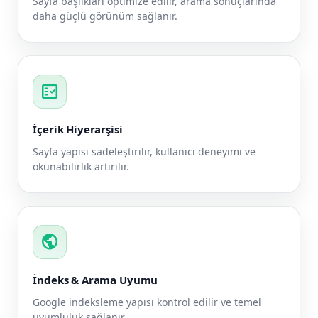
Sayfa başlıkları optimize edilir, arama sonuçlarında
daha güçlü görünüm sağlanır.
fact_check
İçerik Hiyerarşisi
Sayfa yapısı sadeleştirilir, kullanıcı deneyimi ve
okunabilirlik artırılır.
public
İndeks & Arama Uyumu
Google indeksleme yapısı kontrol edilir ve temel
uyumluluk sağlanır.