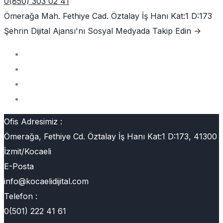
0(850) 303 02 41
Ömerağa Mah. Fethiye Cad. Öztalay İş Hanı Kat:1 D:173
Şehrin Dijital Ajansı'nı
Sosyal Medyada Takip Edin ->
Ofis Adresimiz :
Ömerağa, Fethiye Cd. Öztalay İş Hanı Kat:1 D:173, 41300
İzmit/Kocaeli
E-Posta
info@kocaelidijital.com
Telefon :
0(501) 222 41 61