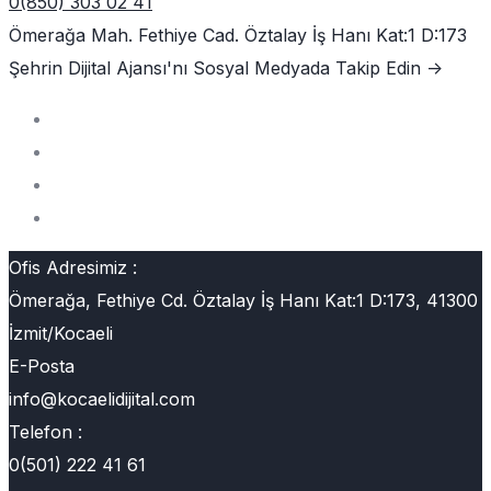
0(850) 303 02 41
Ömerağa Mah. Fethiye Cad. Öztalay İş Hanı Kat:1 D:173
Şehrin Dijital Ajansı'nı
Sosyal Medyada Takip Edin ->
Ofis Adresimiz :
Ömerağa, Fethiye Cd. Öztalay İş Hanı Kat:1 D:173, 41300
İzmit/Kocaeli
E-Posta
info@kocaelidijital.com
Telefon :
0(501) 222 41 61