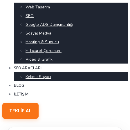
Web Tasarım
SEO
Google ADS Danışmanlığı
Sosyal Medya
Hosting & Sunucu
E-Ticaret Çözümleri
Video & Grafik
SEO ARAÇLARI
Kelime Sayacı
BLOG
İLETIŞIM
TEKLIF AL