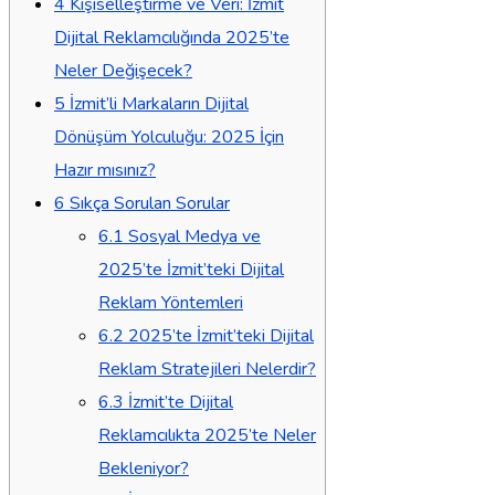
4
Kişiselleştirme ve Veri: İzmit
Dijital Reklamcılığında 2025’te
Neler Değişecek?
5
İzmit’li Markaların Dijital
Dönüşüm Yolculuğu: 2025 İçin
Hazır mısınız?
6
Sıkça Sorulan Sorular
6.1
Sosyal Medya ve
2025’te İzmit’teki Dijital
Reklam Yöntemleri
6.2
2025’te İzmit’teki Dijital
Reklam Stratejileri Nelerdir?
6.3
İzmit’te Dijital
Reklamcılıkta 2025’te Neler
Bekleniyor?