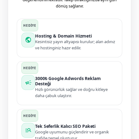
dönüş sağlanır.
Hosting & Domain Hizmeti
public
Kesintisiz yayın altyapısı kurulur; alan adınız
ve hostinginiz hazır edilir.
3000₺ Google Adwords Reklam
campaign
Desteği
Hızlı görünürlük sağlar ve doğru kitleye
daha çabuk ulaştırır.
Tek Seferlik Kalıcı SEO Paketi
manage_search
Google uyumunu güçlendirir ve organik
trafiğe temel oluşturur.