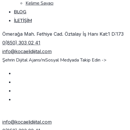
Kelime Sayacı
BLOG
İLETIŞIM
Ömerağa Mah. Fethiye Cad. Öztalay İş Hanı Kat:1 D:173
0(850) 303 02 41
info@kocaelidijital.com
Şehrin Dijital Ajansı'nı
Sosyal Medyada Takip Edin ->
TEKLIF AL
info@kocaelidijital.com