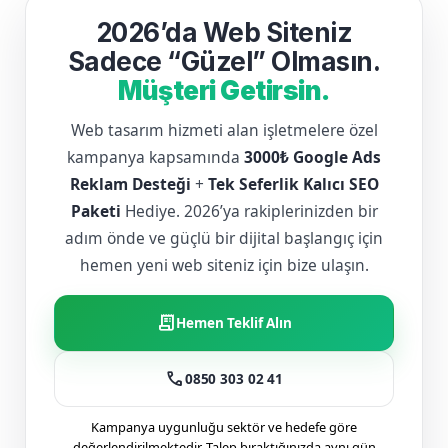
2026’da Web Siteniz
Sadece “Güzel” Olmasın.
Müşteri Getirsin.
Web tasarım hizmeti alan işletmelere özel
kampanya kapsamında
3000₺ Google Ads
Reklam Desteği
+
Tek Seferlik Kalıcı SEO
Paketi
Hediye. 2026’ya rakiplerinizden bir
adım önde ve güçlü bir dijital başlangıç için
hemen yeni web siteniz için bize ulaşın.
receipt_long
Hemen Teklif Alın
call
0850 303 02 41
Kampanya uygunluğu sektör ve hedefe göre
değerlendirilmektedir. Talep bıraktığınızda aynı gün