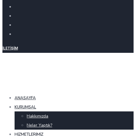
İLETIŞIM
ANASAYFA
KURUMSAL
Hakkımızda
Neler Yaptık?
HIZMETLERIMIZ