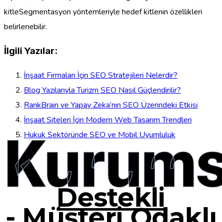
kitleSegmentasyon yöntemleriyle hedef kitlenin özellikleri
belirlenebilir.
İlgili Yazılar:
İnşaat Firmaları İçin SEO Stratejileri Nelerdir?
Blog Yazılarıyla Turizm SEO Nasıl Güçlendirilir?
RankBrain ve Yapay Zeka’nın SEO Üzerindeki Etkisi
İnşaat Siteleri İçin Modern Web Tasarım Trendleri
Kurums
Hukuk Sektöründe SEO ve Mobil Uyumluluk
Destekli
-
Müşteri Odaklı