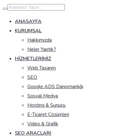
İçeriğe
geç
ANASAYFA
KURUMSAL
Hakkımızda
Neler Yaptık?
HIZMETLERIMIZ
Web Tasarım
SEO
Google ADS Danışmanlığı
Sosyal Medya
Hosting & Sunucu
E-Ticaret Çözümleri
Video & Grafik
SEO ARAÇLARI