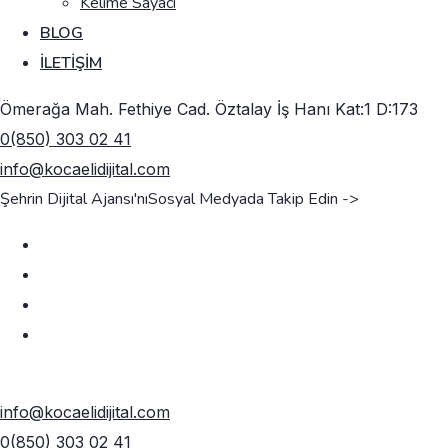
Kelime Sayacı
BLOG
İLETIŞIM
Ömerağa Mah. Fethiye Cad. Öztalay İş Hanı Kat:1 D:173
0(850) 303 02 41
info@kocaelidijital.com
Şehrin Dijital Ajansı'nı
Sosyal Medyada Takip Edin ->
TEKLIF AL
info@kocaelidijital.com
0(850) 303 02 41