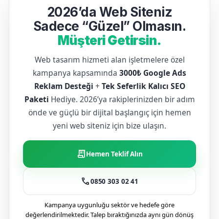
2026’da Web Siteniz
Sadece “Güzel” Olmasın.
Müşteri Getirsin.
Web tasarım hizmeti alan işletmelere özel
kampanya kapsamında
3000₺ Google Ads
Reklam Desteği
+
Tek Seferlik Kalıcı SEO
Paketi
Hediye. 2026’ya rakiplerinizden bir adım
önde ve güçlü bir dijital başlangıç için hemen
yeni web siteniz için bize ulaşın.
receipt_long
Hemen Teklif Alın
call
0850 303 02 41
Kampanya uygunluğu sektör ve hedefe göre
değerlendirilmektedir. Talep bıraktığınızda aynı gün dönüş