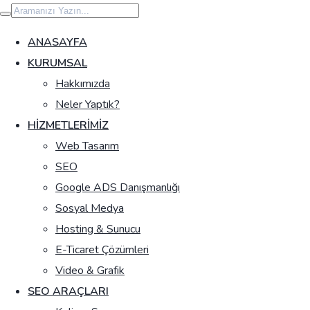
İçeriğe
geç
ANASAYFA
KURUMSAL
Hakkımızda
Neler Yaptık?
HIZMETLERIMIZ
Web Tasarım
SEO
Google ADS Danışmanlığı
Sosyal Medya
Hosting & Sunucu
E-Ticaret Çözümleri
Video & Grafik
SEO ARAÇLARI