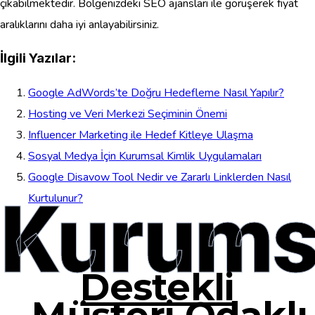
çıkabilmektedir. Bölgenizdeki SEO ajansları ile görüşerek fiyat
aralıklarını daha iyi anlayabilirsiniz.
İlgili Yazılar:
Google AdWords’te Doğru Hedefleme Nasıl Yapılır?
Hosting ve Veri Merkezi Seçiminin Önemi
Influencer Marketing ile Hedef Kitleye Ulaşma
Sosyal Medya İçin Kurumsal Kimlik Uygulamaları
Google Disavow Tool Nedir ve Zararlı Linklerden Nasıl
Kurums
Kurtulunur?
Destekli