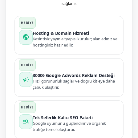
sağlanır.
Hosting & Domain Hizmeti
public
Kesintisiz yayın altyapısı kurulur; alan adınız ve
hostinginiz hazır edilir.
3000₺ Google Adwords Reklam Desteği
campaign
Hızlı görünürlük sağlar ve doğru kitleye daha
çabuk ulaştırır.
Tek Seferlik Kalıcı SEO Paketi
manage_search
Google uyumunu güçlendirir ve organik
trafiğe temel oluşturur.