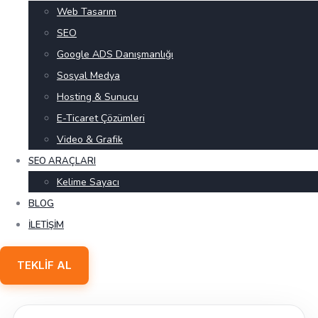
Web Tasarım
SEO
Google ADS Danışmanlığı
Sosyal Medya
Hosting & Sunucu
E-Ticaret Çözümleri
Video & Grafik
SEO ARAÇLARI
Kelime Sayacı
BLOG
İLETIŞIM
TEKLIF AL