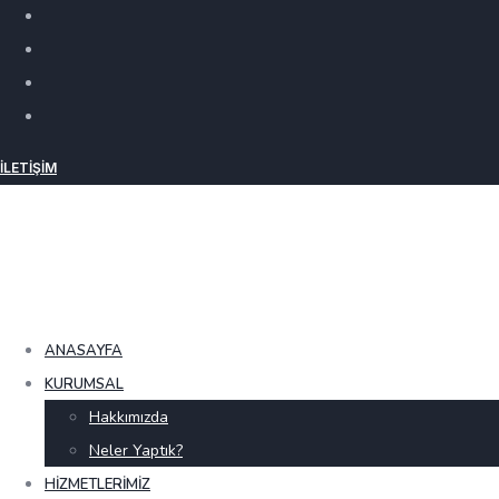
İLETIŞIM
ANASAYFA
KURUMSAL
Hakkımızda
Neler Yaptık?
HIZMETLERIMIZ