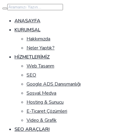
İçeriğe
geç
ANASAYFA
KURUMSAL
Hakkımızda
Neler Yaptık?
HIZMETLERIMIZ
Web Tasarım
SEO
Google ADS Danışmanlığı
Sosyal Medya
Hosting & Sunucu
E-Ticaret Çözümleri
Video & Grafik
SEO ARAÇLARI