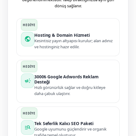
dönüş sağlanır.
Hosting & Domain Hizmeti
public
Kesintisiz yayın altyapısı kurulur; alan adınız
ve hostinginiz hazır edilir.
3000₺ Google Adwords Reklam
campaign
Desteği
Hızlı görünürlük sağlar ve doğru kitleye
daha çabuk ulaştırır.
Tek Seferlik Kalıcı SEO Paketi
manage_search
Google uyumunu güçlendirir ve organik
trafiğe temel oluşturur.