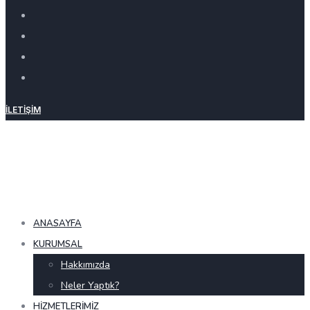
İLETIŞIM
ANASAYFA
KURUMSAL
Hakkımızda
Neler Yaptık?
HIZMETLERIMIZ