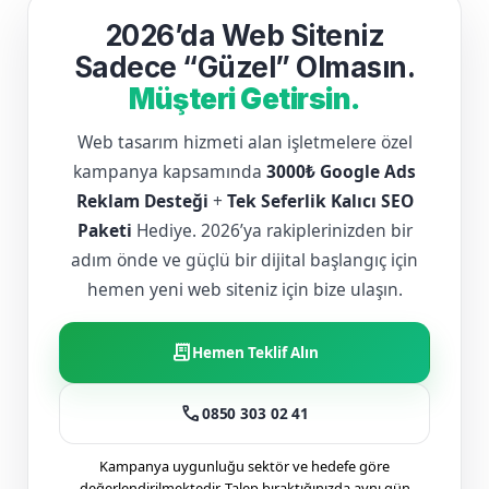
2026’da Web Siteniz
Sadece “Güzel” Olmasın.
Müşteri Getirsin.
Web tasarım hizmeti alan işletmelere özel
kampanya kapsamında
3000₺ Google Ads
Reklam Desteği
+
Tek Seferlik Kalıcı SEO
Paketi
Hediye. 2026’ya rakiplerinizden bir
adım önde ve güçlü bir dijital başlangıç için
hemen yeni web siteniz için bize ulaşın.
receipt_long
Hemen Teklif Alın
call
0850 303 02 41
Kampanya uygunluğu sektör ve hedefe göre
değerlendirilmektedir. Talep bıraktığınızda aynı gün