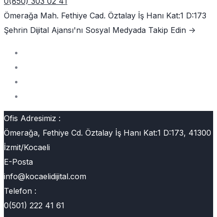
0(850) 303 02 41
Ömerağa Mah. Fethiye Cad. Öztalay İş Hanı Kat:1 D:173
Şehrin Dijital Ajansı'nı
Sosyal Medyada Takip Edin ->
Ofis Adresimiz :
Ömerağa, Fethiye Cd. Öztalay İş Hanı Kat:1 D:173, 41300
İzmit/Kocaeli
E-Posta
info@kocaelidijital.com
Telefon :
0(501) 222 41 61