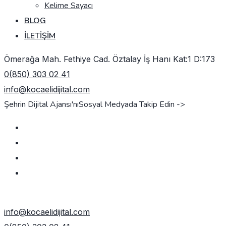
Kelime Sayacı
BLOG
İLETIŞIM
Ömerağa Mah. Fethiye Cad. Öztalay İş Hanı Kat:1 D:173
0(850) 303 02 41
info@kocaelidijital.com
Şehrin Dijital Ajansı'nı
Sosyal Medyada Takip Edin ->
TEKLIF AL
info@kocaelidijital.com