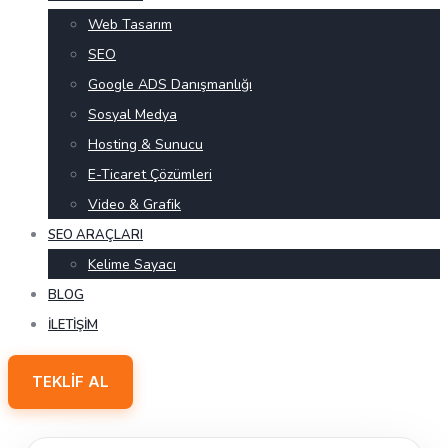
Web Tasarım
SEO
Google ADS Danışmanlığı
Sosyal Medya
Hosting & Sunucu
E-Ticaret Çözümleri
Video & Grafik
SEO ARAÇLARI
Kelime Sayacı
BLOG
İLETIŞIM
TEKLIF AL